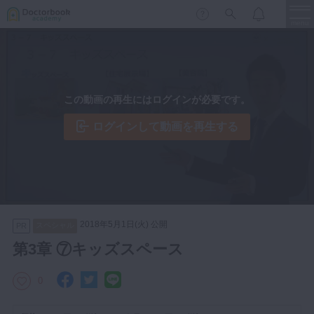
menu
保存修復
新着
新規登録
ログイン
この動画の再生にはログインが必要です。
歯内療法
歯周治療
ログインして動画を再生する
LIVE
特集
DBラーニング
歯冠補綴
審美歯科
有床義歯
臨床知見録
小児歯科
2018年5月1日(火) 公開
スペシャル
PR
歯科矯正
第3章 ⑦キッズスペース
口腔外科・歯科麻酔
LIFE STYLE
コラム
セミナー
0
インプラント
デジタル・歯科技工