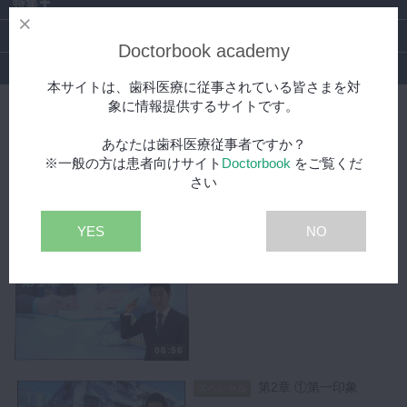
特集
DBラーニング
Doctorbook academy
提供
本サイトは、歯科医療に従事されている皆さまを対
象に情報提供するサイトです。
【MID-G 経営コース】その他ノウハウ
あなたは歯科医療従事者ですか？
第1章 ～オープニング～
無料
※一般の方は患者向けサイト
Doctorbook
をご覧くだ
さい
YES
NO
02:07
第1章 ①家賃交渉
スペシャル
06:56
第2章 ①第一印象
スペシャル