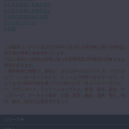
5-1.求人面接と各種広告1
5-2.求人面接と各種広告2
6.治療の情報提供と説明
7.その他ノウハウ
8.開業
この動画コンテンツ及びその内容に含まれる著作物に関する権利は
総て著作権者に留保されています。
下記に違反した場合は法律に基づき刑事罰及び民事罰の対象となる
場合があります。
・著作権者に無断で、直接か、または何らかのデバイス、ソフトウ
ェア、インターネットサイト、ウェブ上で利用できるサービス、も
しくはその他の手段を通じてかに関わらず、本コンテンツをコピ
ー、ダウンロード、ストリームキャプチャ、複製、複写、配信、ア
ップロード、アーカイブ保管、公開、変更、翻訳、放映、実行、表
示、販売、送信又は再送信すること
シリーズ