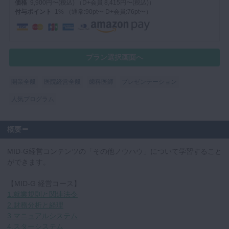
価格
9,900円〜(税込) （D+会員 8,415円〜(税込)）
付与ポイント
1% （通常:90pt〜 D+会員:76pt〜）
マイクロ・レーザー
予防歯科
咬合機能
プラン選択画面へ
診査・診断
訪問歯科・高齢者歯科
開業全般
医院経営全般
歯科医師
プレゼンテーション
基礎医学
人気プログラム
医院経営・開業
概要
MID-G経営コンテンツの「その他ノウハウ」について学習すること
ができます。
【MID-G 経営コース】
1.就業規則と関連法令
2.財務分析と経理
3.マニュアルシステム
4.スターシステム