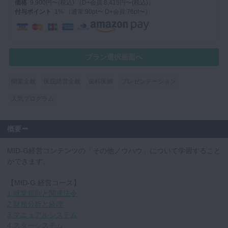
価格
9,900円〜(税込) （D+会員 8,415円〜(税込)）
付与ポイント
1% （通常:90pt〜 D+会員:76pt〜）
マイクロ・レーザー
予防歯科
咬合機能
プラン選択画面へ
診査・診断
訪問歯科・高齢者歯科
開業全般
医院経営全般
歯科医師
プレゼンテーション
基礎医学
人気プログラム
医院経営・開業
概要
MID-G経営コンテンツの「その他ノウハウ」について学習すること
ができます。
【MID-G 経営コース】
1.就業規則と関連法令
2.財務分析と経理
3.マニュアルシステム
4.スターシステム