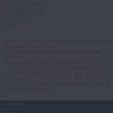
5-1.求人面接と各種広告1
5-2.求人面接と各種広告2
6.治療の情報提供と説明
7.その他ノウハウ
8.開業
この動画コンテンツ及びその内容に含まれる著作物に関する権利は
総て著作権者に留保されています。
下記に違反した場合は法律に基づき刑事罰及び民事罰の対象となる
場合があります。
・著作権者に無断で、直接か、または何らかのデバイス、ソフトウ
ェア、インターネットサイト、ウェブ上で利用できるサービス、も
しくはその他の手段を通じてかに関わらず、本コンテンツをコピ
ー、ダウンロード、ストリームキャプチャ、複製、複写、配信、ア
ップロード、アーカイブ保管、公開、変更、翻訳、放映、実行、表
示、販売、送信又は再送信すること
シリーズ