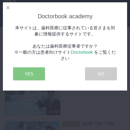
特集
DBラーニング
Doctorbook academy
提供
本サイトは、歯科医療に従事されている皆さまを対
象に情報提供するサイトです。
【MID-G 経営コース】その他ノウハウ
あなたは歯科医療従事者ですか？
第1章 ～オープニング～
無料
※一般の方は患者向けサイト
Doctorbook
をご覧くだ
さい
YES
NO
02:07
第1章 ①家賃交渉
スペシャル
06:56
第2章 ①第一印象
スペシャル