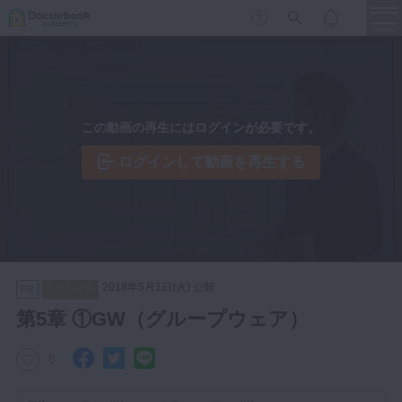
menu
保存修復
新着
新規登録
ログイン
この動画の再生にはログインが必要です。
歯内療法
歯周治療
ログインして動画を再生する
LIVE
特集
DBラーニング
歯冠補綴
審美歯科
有床義歯
臨床知見録
小児歯科
2018年5月1日(火) 公開
スペシャル
PR
歯科矯正
第5章 ①GW（グループウェア）
口腔外科・歯科麻酔
LIFE STYLE
コラム
セミナー
0
インプラント
デジタル・歯科技工