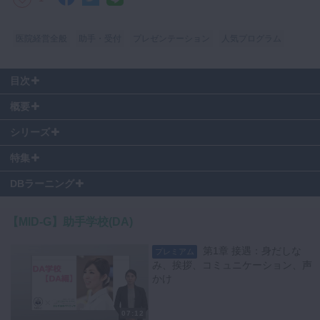
マイクロ・レーザー
医院経営全般
助手・受付
プレゼンテーション
人気プログラム
予防歯科
咬合機能
目次
診査・診断
#
第2章 2. 業務のプライオリティー
概要
訪問歯科・高齢者歯科
シリーズ
基礎医学
特集
医院経営・開業
この動画コンテンツ及びその内容に含まれる著作物に関する権利は総て
DBラーニング
著作権者に留保されています。
下記に違反した場合は法律に基づき刑事罰及び民事罰の対象となる場合
【MID-G】助手学校(DA)
があります。
・著作権者に無断で、直接か、または何らかのデバイス、ソフトウェ
第1章 接遇：身だしな
プレミアム
ア、インターネットサイト、ウェブ上で利用できるサービス、もしくは
み、挨拶、コミュニケーション、声
その他の手段を通じてかに関わらず、本コンテンツをコピー、ダウンロ
かけ
ード、ストリームキャプチャ、複製、複写、配信、アップロード、アー
カイブ保管、公開、変更、翻訳、放映、実行、表示、販売、送信又は再
07:12