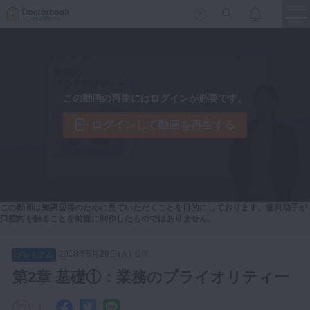
menu
保存修復
新着
新規登録
ログイン
この動画の再生にはログインが必要です。
歯内療法
歯周治療
ログインして動画を再生する
LIVE
特集
DBラーニング
歯冠補綴
審美歯科
有床義歯
臨床知見録
この動画は知識習得のために見ていただくことを目的にしております。歯科助手が
小児歯科
口腔内を触ることを前提に制作したものではありません。
歯科矯正
2018年5月29日(火) 公開
プレミアム
口腔外科・歯科麻酔
LIFE STYLE
コラム
セミナー
第2章 基礎①：業務のプライオリティー
インプラント
デジタル・歯科技工
1