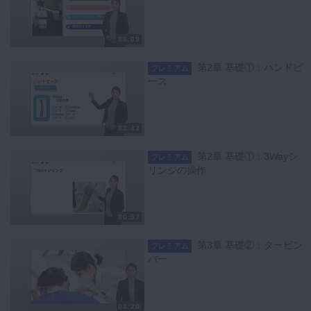
06:09
第2章 基礎①：ハンドピ
プレミアム
ース
02:43
第2章 基礎①：3Wayシ
プレミアム
リンジの操作
00:57
第3章 基礎②：タービン
プレミアム
バー
04:20