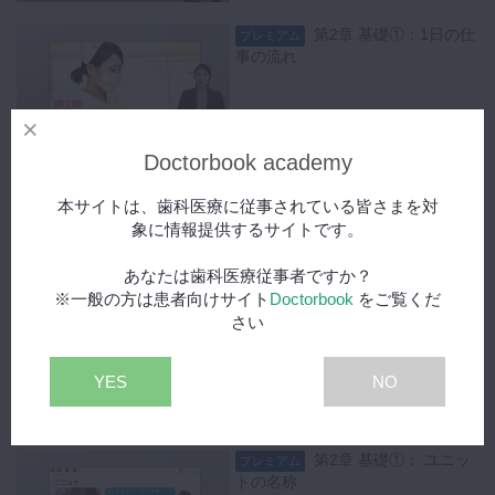
送信すること
第2章 基礎①：1日の仕
プレミアム
事の流れ
04:05
Doctorbook academy
第2章 基礎①：業務のプ
プレミアム
ライオリティー
本サイトは、歯科医療に従事されている皆さまを対
象に情報提供するサイトです。
あなたは歯科医療従事者ですか？
01:30
※一般の方は患者向けサイト
Doctorbook
をご覧くだ
第2章 基礎①：基本セッ
さい
プレミアム
ト
YES
NO
03:39
第2章 基礎①： ユニッ
プレミアム
トの名称