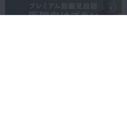
15:47
第5章 消毒・滅菌
プレミアム
38:38
第6章 準備・片付け
プレミアム
11:09
第6章 準備・片付け：午
プレミアム
前の片付け
LIVE配信
動画で学ぶ
セミナーをさがす
DBラーニング
10:37