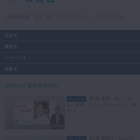
マイクロ・レーザー
医院経営全般
助手・受付
プレゼンテーション
人気プログラム
予防歯科
咬合機能
目次
診査・診断
#
第8章 8. 石膏
概要
訪問歯科・高齢者歯科
シリーズ
基礎医学
特集
医院経営・開業
この動画コンテンツ及びその内容に含まれる著作物に関する権利は総て
著作権者に留保されています。
【MID-G】助手学校(DA)
下記に違反した場合は法律に基づき刑事罰及び民事罰の対象となる場合
第1章 接遇：身だしな
プレミアム
があります。
み、挨拶、コミュニケーション、声
・著作権者に無断で、直接か、または何らかのデバイス、ソフトウェ
かけ
ア、インターネットサイト、ウェブ上で利用できるサービス、もしくは
その他の手段を通じてかに関わらず、本コンテンツをコピー、ダウンロ
07:12
ード、ストリームキャプチャ、複製、複写、配信、アップロード、アー
カイブ保管、公開、変更、翻訳、放映、実行、表示、販売、送信又は再
第2章 基礎①：1日の仕
プレミアム