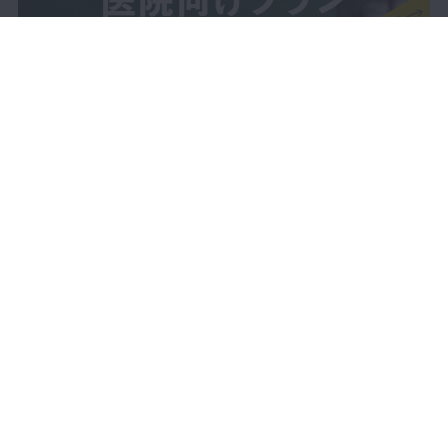
15:47
第5章 消毒・滅菌
プレミアム
38:38
第6章 準備・片付け
プレミアム
11:09
第6章 準備・片付け：午
プレミアム
LIVE配信
動画で学ぶ
前の片付け
セミナーをさがす
DBラーニング
10:37
製品レビュー
症例投稿
第6章 準備・片付け：午