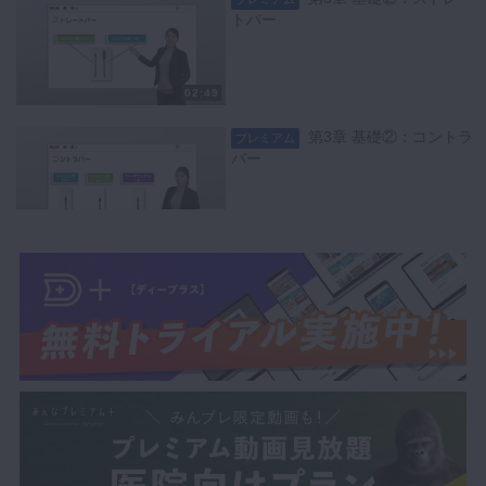
トバー
02:49
第3章 基礎②：コントラ
プレミアム
バー
01:10
第3章 基礎②：超音波
プレミアム
02:11
第4章 ご案内：患者さん
プレミアム
の誘導