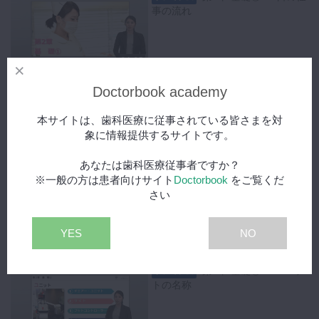
送信すること
事の流れ
04:05
第2章 基礎①：業務のプ
Doctorbook academy
プレミアム
ライオリティー
本サイトは、歯科医療に従事されている皆さまを対
象に情報提供するサイトです。
01:30
あなたは歯科医療従事者ですか？
※一般の方は患者向けサイト
Doctorbook
をご覧くだ
第2章 基礎①：基本セッ
プレミアム
ト
さい
YES
NO
03:39
第2章 基礎①： ユニッ
プレミアム
トの名称