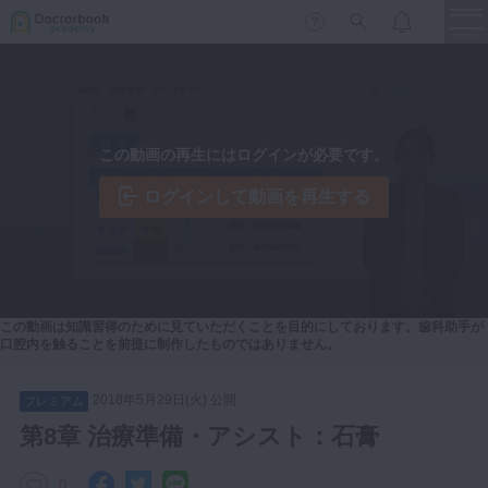
menu
保存修復
新着
新規登録
ログイン
この動画の再生にはログインが必要です。
歯内療法
歯周治療
ログインして動画を再生する
LIVE
特集
DBラーニング
歯冠補綴
審美歯科
有床義歯
臨床知見録
この動画は知識習得のために見ていただくことを目的にしております。歯科助手が
小児歯科
口腔内を触ることを前提に制作したものではありません。
歯科矯正
2018年5月29日(火) 公開
プレミアム
口腔外科・歯科麻酔
LIFE STYLE
コラム
セミナー
第8章 治療準備・アシスト：石膏
インプラント
デジタル・歯科技工
0