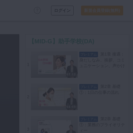
ログイン
新規会員登録(無料)
【MID-G】助手学校(DA)
第1章 接遇：
プレミアム
身だしなみ、挨拶、コミ
1
ュニケーション、声かけ
07:12
第2章 基礎
プレミアム
①：1日の仕事の流れ
2
04:05
第2章 基礎
プレミアム
①：業務のプライオリテ
3
ィー