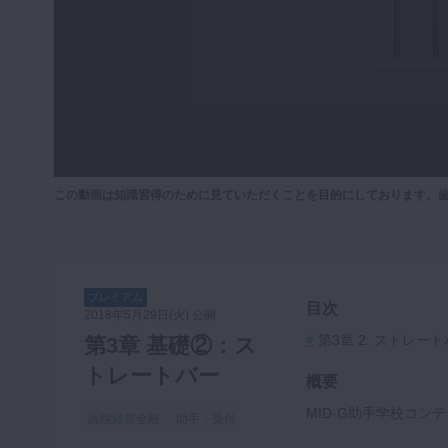
咬合機能
診査・診断
訪問歯科・高齢者歯科
基礎医学
医院経営・開業
この動画は知識習得のために見ていただくことを目的にしております。
プレミアム
目次
2018年5月29日(火) 公開
#
第3章 2. ストレー
第3章 基礎②：ス
トレートバー
概要
MID-G助手学校コ
医院経営全般
助手・受付