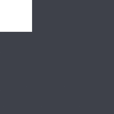
第6章 準備・
プレミアム
片付け：月1掃除
20
01:45
第7章 基礎
プレミアム
③：基礎知識
21
28:33
第7章 基礎
プレミアム
③：アシスト
22
18:15
第8章 治療準
プレミアム
備・アシスト：初診の
23
流れ
06:05