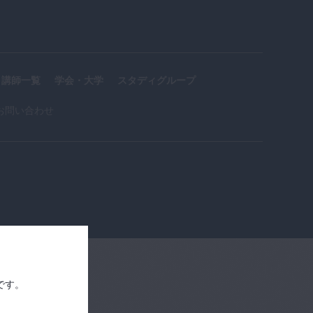
第6章 準備・
プレミアム
片付け：午後の準備
16
02:03
講師一覧
学会・大学
スタディグループ
第6章 準備・
プレミアム
片付け：夕方・夜の補
お問い合わせ
17
充
24:07
第6章 準備・
プレミアム
片付け：夜の片付け
18
29:07
第6章 準備・
プレミアム
片付け：週1掃除
19
です。
02:07