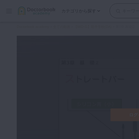
カテゴリから探す
保存修復
Doctorbook academy
>
全ての動画
>
【MID-G】助手学校(DA)
>
第3章 基礎②
歯内療法
歯周治療
歯冠補綴
審美歯科
有床義歯
小児歯科
歯科矯正
口腔外科・歯科麻酔
インプラント
ログ
デジタル・歯科技工
マイクロ・レーザー
予防歯科