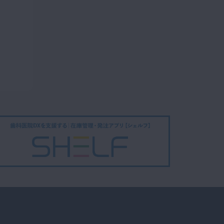
第4章 ご案
プレミアム
内：患者さんの誘導
12
15:47
第5章 消毒・
プレミアム
滅菌
13
38:38
第6章 準備・
プレミアム
片付け
14
11:09
第6章 準備・
プレミアム
片付け：午前の片付け
15
10:37