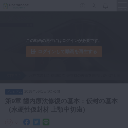
menu
保存修復
新着
新規登録
ログイン
この動画の再生にはログインが必要です。
歯内療法
歯周治療
ログインして動画を再生する
LIVE
特集
DBラーニング
歯冠補綴
審美歯科
有床義歯
臨床知見録
小児歯科
2018年5月1日(火) 公開
プレミアム
歯科矯正
第9章 歯内療法修復の基本：仮封の基本
口腔外科・歯科麻酔
（水硬性仮封材 上顎中切歯）
LIFE STYLE
コラム
セミナー
インプラント
0
デジタル・歯科技工