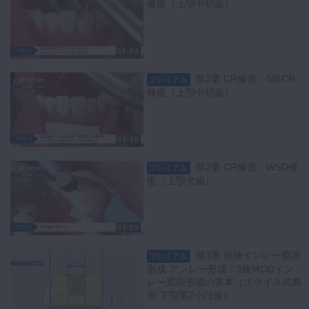
修復（上顎中切歯）
05:53
第2章 CR修復：5級CR
プレミアム
修復（上顎中切歯）
04:16
第2章 CR修復：WSD修
プレミアム
復（上顎犬歯）
03:55
第3章 保険インレー窩洞
プレミアム
形成 アンレー形成：2級MODイン
レー窩洞形成の基本（スライス式窩
洞 下顎第2小臼歯）