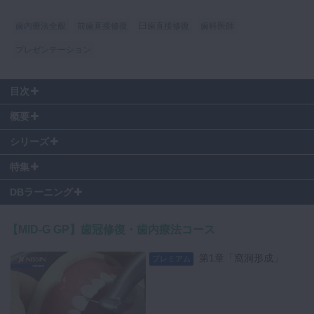
マイクロ・レーザー
歯内療法全般
前歯直接修復
臼歯直接修復
歯科医師
予防歯科
プレゼンテーション
咬合機能
診査・診断
目次
訪問歯科・高齢者歯科
0:09
～ 水硬性仮封材の填塞
概要
0:32
～ 圧接
基礎医学
0:51
～ 硬化
シリーズ
1:00
～ まとめ・チェック項目
医院経営・開業
特集
DBラーニング
【MID-G GP】歯冠修復・歯内療法コース
第1章「窩洞形成」
プレミアム
この動画コンテンツ及びその内容に含まれる著作物に関する権利は総て
著作権者に留保されています。