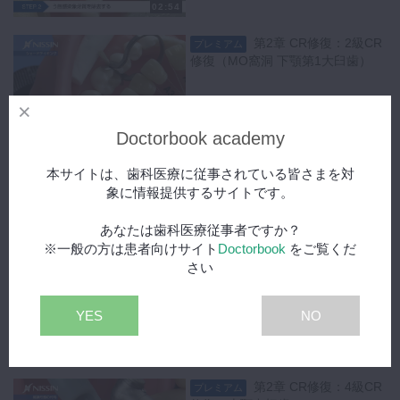
02:54
下記に違反した場合は法律に基づき刑事罰及び民事罰の対象となる場合
第2章 CR修復：2級CR
プレミアム
があります。
修復（MO窩洞 下顎第1大臼歯）
・著作権者に無断で、直接か、または何らかのデバイス、ソフトウェ
ア、インターネットサイト、ウェブ上で利用できるサービス、もしくは
その他の手段を通じてかに関わらず、本コンテンツをコピー、ダウンロ
04:34
ード、ストリームキャプチャ、複製、複写、配信、アップロード、アー
Doctorbook academy
カイブ保管、公開、変更、翻訳、放映、実行、表示、販売、送信又は再
第2章 CR修復：2級CR
プレミアム
送信すること
本サイトは、歯科医療に従事されている皆さまを対
修復（OD窩洞 下顎第2小臼歯）
象に情報提供するサイトです。
あなたは歯科医療従事者ですか？
01:23
※一般の方は患者向けサイト
Doctorbook
をご覧くだ
さい
第2章 CR修復：3級CR
プレミアム
修復（上顎中切歯）
YES
NO
02:22
第2章 CR修復：4級CR
プレミアム