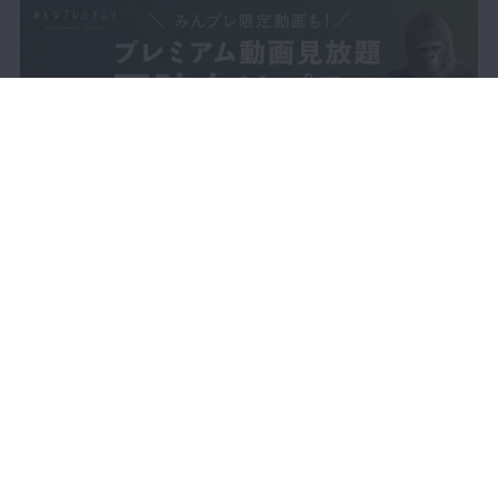
形成 アンレー形成：ゴールドアン
レー4／5形成の基本（下顎第2小臼
歯）
04:58
第4章 自費インレー窩洞
プレミアム
形成 アンレー形成：セラミックア
ンレー形成の基本（上顎第1大臼
歯）
03:20
第5章 支台歯形成：ジル
プレミアム
コニアクラウン形成の基本（上顎第
1大臼歯）
04:37
第6章 保険支台歯形成：
プレミアム
メタルクラウン形成の基本（下顎第
1大臼歯）
LIVE配信
動画で学ぶ