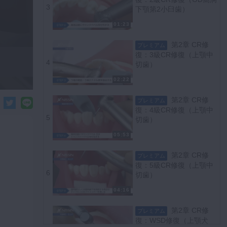
3
下顎第2小臼歯）
01:23
第2章 CR修
プレミアム
復：3級CR修復（上顎中
4
切歯）
02:22
第2章 CR修
プレミアム
復：4級CR修復（上顎中
5
切歯）
05:53
第2章 CR修
プレミアム
復：5級CR修復（上顎中
6
切歯）
04:16
第2章 CR修
プレミアム
復：WSD修復（上顎犬