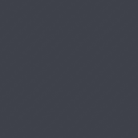
第7章 自費支
プレミアム
台歯形成：印象採得の
24
基本（精密印象採得-積
層2回法- 下顎第1大臼
02:18
歯）
第7章 自費支
プレミアム
台歯形成：印象採得の
25
基本（咬合採得-マッシ
ュバイト法- 下顎第1大
01:17
臼歯）
第8章 ラミネ
プレミアム
ートベニア形成：ラミ
26
ネートベニア形成の基
本
06:20
第9章 歯内療
プレミアム
法修復の基本：仮封の
27
基本（水硬性仮封材 上
顎中切歯）
01:41