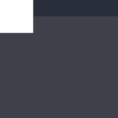
第7章 自費支
プレミアム
台歯形成：ジルコニア
20
クラウン形成の基本
（上顎中切歯）
05:24
第7章 自費支
プレミアム
台歯形成：テンポラリ
21
ークラウン製作の基本
（前歯部 既製冠応用
04:58
法）
第7章 自費支
プレミアム
台歯形成：テンポラリ
22
ークラウン製作の基本
（流し込み法 下顎第1小
05:55
臼歯）
第7章 自費支
プレミアム
台歯形成：ハイブリッ
23
ドクラウン形成の基本
（下顎第1小臼歯）
02:33