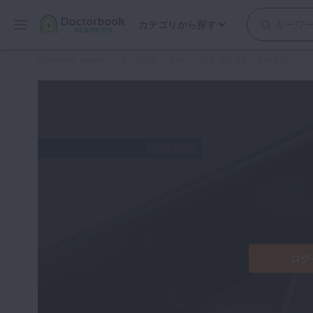
カテゴリから探す
保存修復
Doctorbook academy
>
全ての動画
>
【MID-G GP】歯冠修復・歯内療法コース
歯内療法
歯周治療
歯冠補綴
審美歯科
有床義歯
小児歯科
歯科矯正
口腔外科・歯科麻酔
インプラント
ログ
デジタル・歯科技工
マイクロ・レーザー
予防歯科