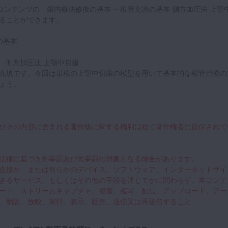
ミーコンテンツの「歯内療法修復の基本 ～根管充填の基本 側方加圧法 上顎
ることができます。
の基本
基本 側方加圧法 上顎中切歯
充填です。今回は単根の上顎中切歯の模型を用いて基本的な根管治療の
ょう。
びその内容に含まれる著作物に関する権利は総て著作権者に留保されて
法律に基づき刑事罰及び民事罰の対象となる場合があります。
直接か、または何らかのデバイス、ソフトウェア、インターネットサイ
きるサービス、もしくはその他の手段を通じてかに関わらず、本コンテ
ード、ストリームキャプチャ、複製、複写、配信、アップロード、アー
、翻訳、放映、実行、表示、販売、送信又は再送信すること