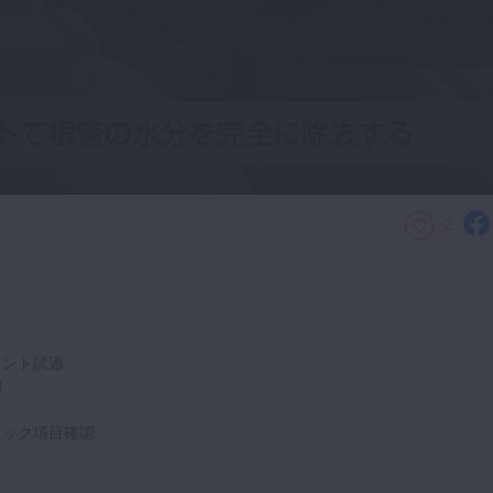
2
イント試適
和
ック項目確認