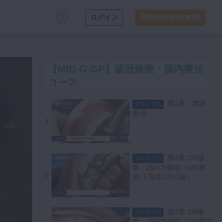
ログイン
新規会員登録(無料)
【MID-G GP】歯冠修復・歯内療法
コース
第1章「窩洞
プレミアム
形成」
1
02:54
第2章 CR修
プレミアム
復：2級CR修復（MO窩
2
洞 下顎第1大臼歯）
04:34
第2章 CR修
プレミアム
復：2級CR修復（OD窩洞