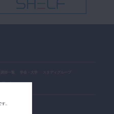
第1大臼歯）
02:41
第6章 保険支
プレミアム
台歯形成：レジン前装
16
冠形成の基本（上顎犬
歯）
03:10
第6章 保険支
プレミアム
台歯形成：印象採得の
17
基本（寒天アルジネー
ト連合印象法 下顎第1大
01:48
臼歯）
第6章 保険支
プレミアム
講師一覧
学会・大学
スタディグループ
台歯形成：印象採得の
18
基本（咬合採得-ワック
お問い合わせ
スバイト法- 下顎第1大
01:07
臼歯）
第7章 自費支
プレミアム
台歯形成：ジルコニア
です。
19
クラウン形成の基本
（下顎第1大臼歯）
03:03