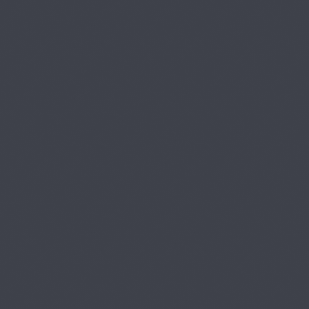
第9章 歯内療
プレミアム
法修復の基本：根管拡
28
大・形成の基本（ステ
ップバック法 上顎中切
06:35
歯）
第9章 歯内療
プレミアム
法修復の基本：根管充填
の基本（側方加圧法 上顎
中切歯）
03:54
第9章 歯内療
プレミアム
法修復の基本：髄室開
30
拡の基本（上顎第1大臼
歯）
04:43
第9章 歯内療
プレミアム
法修復の基本：髄室開
31
拡の基本（上顎中切
歯）
02:42