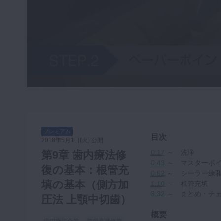
咬合機能
診査・診断
訪問歯科・高齢者歯科
基礎医学
医院経営・開業
プレミアム
目次
2018年5月1日(火) 公開
0:17
～ 洗浄
第9章 歯内療法修
0:43
～ マスターポ
復の基本：根管充
0:52
～ シーラー練
填の基本（側方加
1:10
～ 根管充填
3:32
～ まとめ・チェ
圧法 上顎中切歯）
概要