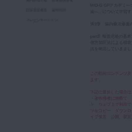
歯内療法全般
前歯直接修復
MID-G GPアカデ
臼歯直接修復
歯科医師
歯～」について学習す
プレゼンテーション
第9章 歯内療法修復
part3. 根管充填の
側方加圧法による根管
法を確認していきまし
この動画コンテンツ及
ます。
下記に違反した場合は
・著作権者に無断で、
ト、ウェブ上で利用で
ツをコピー、ダウンロ
イブ保管、公開、変更