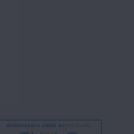
ックインレー窩洞形成の
03:33
基本（上顎第1小臼歯）
第4章 自費イ
プレミアム
ンレー窩洞形成 アンレ
12
ー形成：ゴールドアン
レー4／5形成の基本
04:58
（下顎第2小臼歯）
第4章 自費イ
プレミアム
ンレー窩洞形成 アンレ
13
ー形成：セラミックア
ンレー形成の基本（上
03:20
顎第1大臼歯）
第5章 支台歯
プレミアム
形成：ジルコニアクラ
14
ウン形成の基本（上顎
第1大臼歯）
04:37
第6章 保険支
プレミアム
台歯形成：メタルクラ
15
ウン形成の基本（下顎