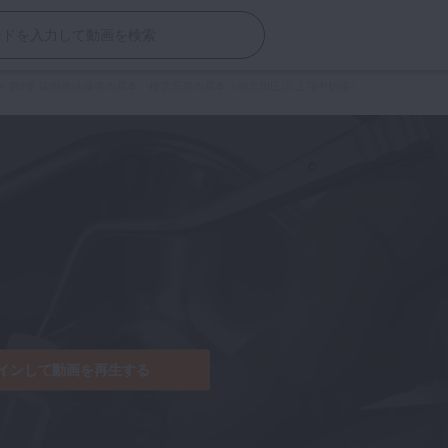
>
第9章 歯内療法修復の基本：根管充填の基本（側方加圧法 上顎中切歯）
インして動画を再生する