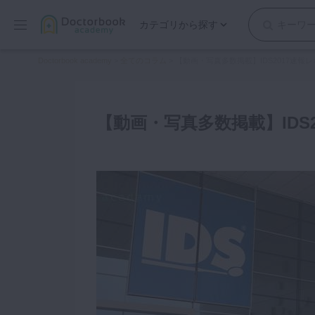
カテゴリから探す
保存修復
Doctorbook academy
>
全てのコラム
>
【動画・写真多数掲載】IDS2017速報
歯内療法
歯周治療
【動画・写真多数掲載】IDS
歯冠補綴
審美歯科
有床義歯
小児歯科
歯科矯正
口腔外科・歯科麻酔
インプラント
デジタル・歯科技工
マイクロ・レーザー
予防歯科