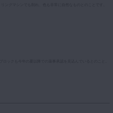
ミリングマシンでも削れ、色も非常に自然なものとのことです。
アブロックも今年の夏以降での薬事承認を見込んでいるとのこと。