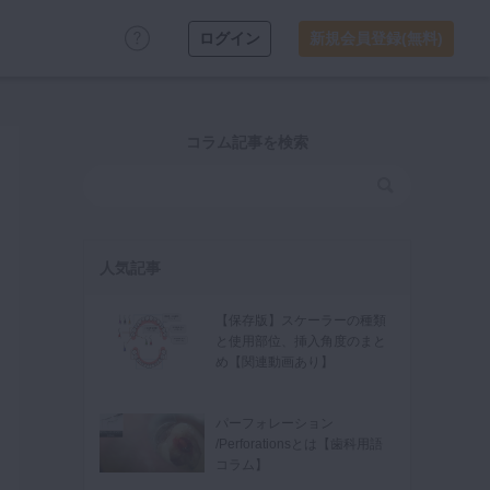
ログイン
新規会員登録(無料)
コラム記事を検索
人気記事
【保存版】スケーラーの種類
と使用部位、挿入角度のまと
め【関連動画あり】
パーフォレーション
/Perforationsとは【歯科用語
コラム】