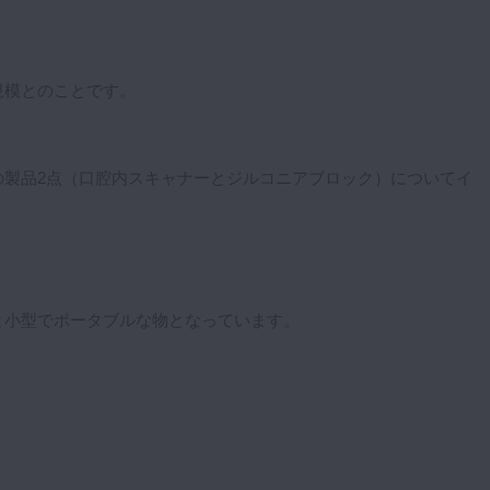
規模とのことです。
の製品2点（口腔内スキャナーとジルコニアブロック）についてイ
と小型でポータブルな物となっています。