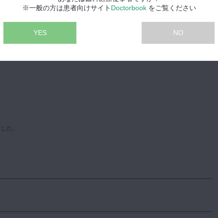
DSということで、気合充分。
※一般の方は患者向けサイト
Doctorbook
をご覧ください
たちだ！」という意気込みが感じられました。
YES
NO
ました。