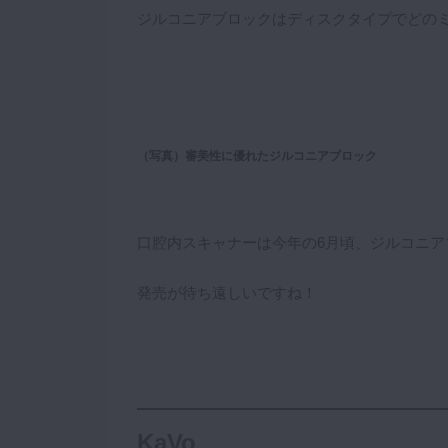
ジルコニアブロックはディスクタイプでどの
（写真）審美性に優れたジルコニアブロック
口腔内スキャナーは今年の6月頃、ジルコニ
発売が待ち遠しいですね！
KaVo