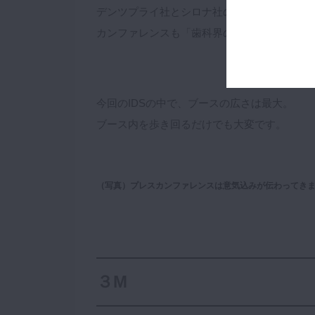
デンツプライ社とシロナ社の合併後初めてのI
カンファレンスも「歯科界のリーダーは自分
今回のIDSの中で、ブースの広さは最大。
ブース内を歩き回るだけでも大変です。
（写真）プレスカンファレンスは意気込みが伝わってき
３M