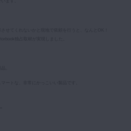
でいます。
影させてくれないかと現地で依頼を行うと、なんとOK！
orbook独占取材が実現しました。
製品。
スマートな、非常にかっこいい製品です。
ー