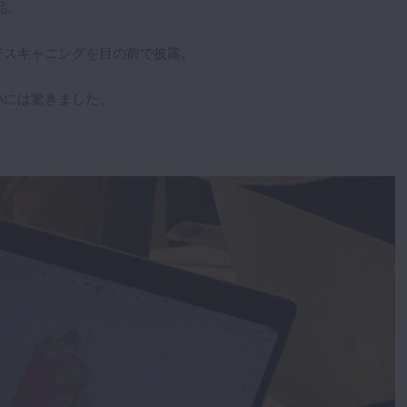
品。
でスキャニングを目の前で披露。
いには驚きました。