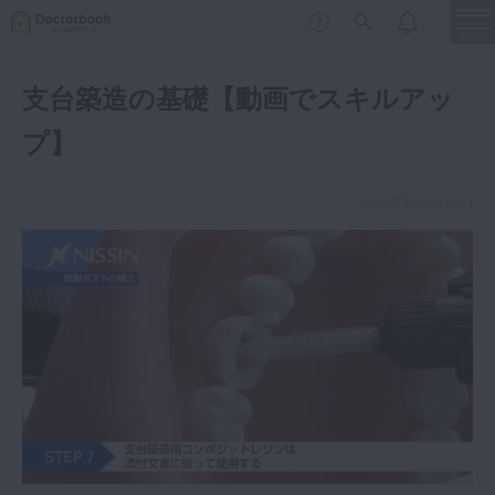
menu
支台築造の基礎【動画でスキルアッ
保存修復
新着
新規登録
ログイン
プ】
歯内療法
歯周治療
2020年3月19日(木)
LIVE
特集
DBラーニング
歯冠補綴
審美歯科
有床義歯
臨床知見録
小児歯科
歯科矯正
口腔外科・歯科麻酔
LIFE STYLE
コラム
セミナー
インプラント
デジタル・歯科技工