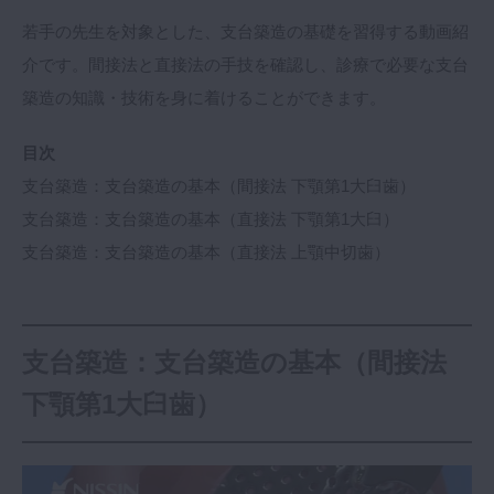
マイクロ・レーザー
若手の先生を対象とした、支台築造の基礎を習得する動画紹
介です。間接法と直接法の手技を確認し、診療で必要な支台
予防歯科
築造の知識・技術を身に着けることができます。
咬合機能
診査・診断
目次
訪問歯科・高齢者歯科
支台築造：支台築造の基本（間接法 下顎第1大臼歯）
基礎医学
支台築造：支台築造の基本（直接法 下顎第1大臼）
医院経営・開業
支台築造：支台築造の基本（直接法 上顎中切歯）
支台築造：支台築造の基本（間接法
下顎第1大臼歯）