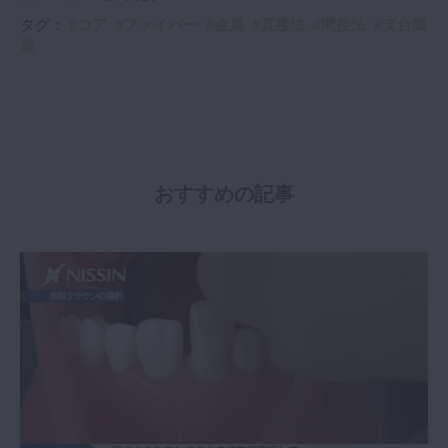
タグ：
コア
ファイバー
金属
直接法
間接法
支台築
造
おすすめの記事