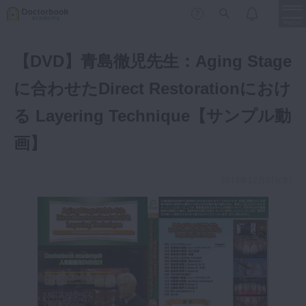
menu
【DVD】青島徹児先生：Aging Stage
保存修復
新着
新規登録
ログイン
に合わせたDirect Restorationにおけ
歯内療法
る Layering Technique【サンプル動
歯周治療
画】
LIVE
特集
DBラーニング
歯冠補綴
審美歯科
2019年12月5日(木)
有床義歯
臨床知見録
小児歯科
歯科矯正
口腔外科・歯科麻酔
LIFE STYLE
コラム
セミナー
インプラント
デジタル・歯科技工