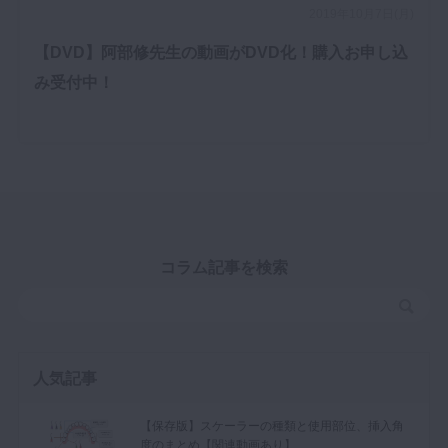
2019年10月7日(月)
【DVD】阿部修先生の動画がDVD化！購入お申し込
み受付中！
コラム記事を検索
人気記事
【保存版】スケーラーの種類と使用部位、挿入角
度のまとめ【関連動画あり】