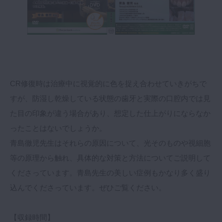
マイクロ・レーザー
予防歯科
咬合機能
診査・診断
訪問歯科・高齢者歯科
CR修復時は治療中に視覚的に色を捉え合わせていきがちで
基礎医学
すが、防湿し乾燥している状態の歯牙と実際の口腔内では見
医院経営・開業
た目の印象が違う場合があり、想定した仕上がりにならなか
ったことはないでしょうか。
青島徹児先生はそれらの原因について、光そのものや視細胞
等の原理から触れ、具体的な対策と方法についてご説明して
くださっています。青島先生の美しい症例もかなり多く盛り
込んでくださっています。ぜひご覧ください。
【収録時間】