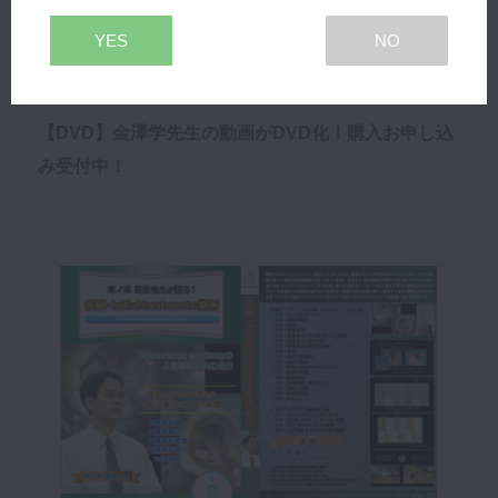
YES
NO
2019年8月30日(金)
【DVD】金澤学先生の動画がDVD化！購入お申し込
み受付中！