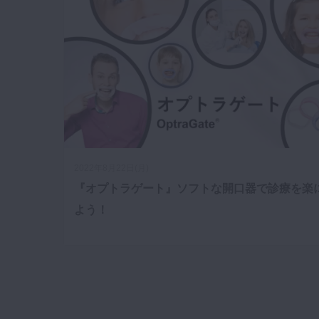
咬合機能
診査・診断
訪問歯科・高齢者歯科
基礎医学
医院経営・開業
2022年8月22日(月)
『オプトラゲート』ソフトな開口器で診療を楽
よう！