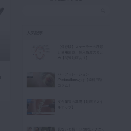
人気記事
【保存版】スケーラーの種類
と使用部位、挿入角度のまと
め【関連動画あり】
パーフォレーション
コ
/Perforationsとは【歯科用語
コラム】
支台築造の基礎【動画でスキ
ルアップ】
見ないと損！CR修復テクニッ