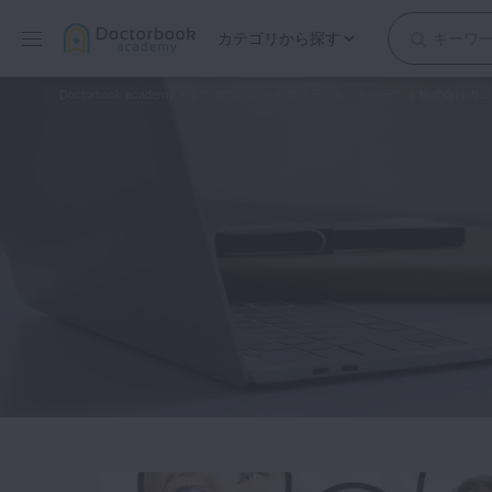
カテゴリから探す
保存修復
Doctorbook academy
>
全てのコラム
>
イボクラール・ビバデント株式会社の
歯内療法
歯周治療
歯冠補綴
審美歯科
有床義歯
小児歯科
歯科矯正
口腔外科・歯科麻酔
インプラント
デジタル・歯科技工
マイクロ・レーザー
予防歯科