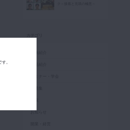
ク～接着と充填の極意～
カテゴリ
動画紹介
です。
製品紹介
セミナー・学会
用語集
解説
お知らせ
開業・経営