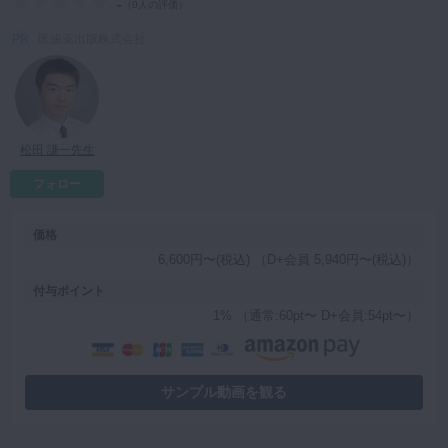
-
（
0人の評価
）
マイクロ・レーザー
医歯薬出版株式会社
予防歯科
咬合機能
診査・診断
松田 謙一先生
訪問歯科・高齢者歯科
フォロー
基礎医学
医院経営・開業
価格
6,600円〜(税込) （D+会員 5,940円〜(税込)）
付与ポイント
1% （通常:60pt〜 D+会員:54pt〜）
サンプル動画を観る