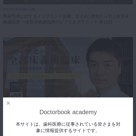
2022年4月7日(木) 公開
無歯顎者に対するインプラント治療、まとめ│歴史から学ぶ全部床
義歯臨床 〜全部床義歯臨床のビブリオグラフィ〜 第12回
Doctorbook academy
2022年3月2日(水) 公開
即時義歯の製作法、シングルデンチャー│歴史から学ぶ全部床義歯
本サイトは、歯科医療に従事されている皆さまを対
臨床 〜全部床義歯臨床のビブリオグラフィ〜 第11回
象に情報提供するサイトです。