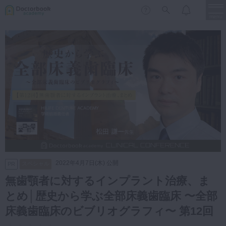
menu
保存修復
新着
新規登録
ログイン
歯内療法
歯周治療
LIVE
特集
DBラーニング
歯冠補綴
審美歯科
有床義歯
臨床知見録
小児歯科
2022年4月7日(木) 公開
スペシャル
PR
歯科矯正
無歯顎者に対するインプラント治療、ま
口腔外科・歯科麻酔
とめ│歴史から学ぶ全部床義歯臨床 〜全部
LIFE STYLE
コラム
セミナー
インプラント
床義歯臨床のビブリオグラフィ〜 第12回
デジタル・歯科技工