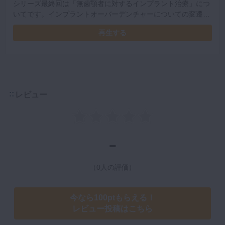
シリーズ最終回は「無歯顎者に対するインプラント治療」につ
いてです。インプラントオーバーデンチャーについての変遷
も、あわせて解説していきます。最後に全12回の中からMerill
再生する
G. SwensonやCarl O Boucherなどの名言をご紹介。総義歯治
療に関わる先生方へのメッセージがありますので、ぜひご視聴
ください。
レビュー
-
（0人の評価）
今なら100ptもらえる！
レビュー投稿はこちら