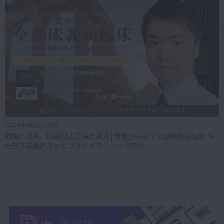
2021年9月8日(水) 公開
前歯の排列、臼歯部人工歯の選択│歴史から学ぶ全部床義歯臨床 〜
全部床義歯臨床のビブリオグラフィ〜 第5回