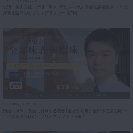
2021年10月29日(金) 公開
試適、歯肉形成，埋没・重合│歴史から学ぶ全部床義歯臨床 〜全部
床義歯臨床のビブリオグラフィ〜 第7回
2021年9月22日(水) 公開
臼歯の排列、義歯に付与する咬合│歴史から学ぶ全部床義歯臨床 〜
全部床義歯臨床のビブリオグラフィ〜 第6回