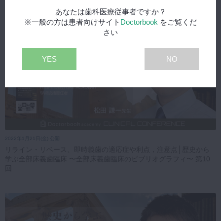
あなたは歯科医療従事者ですか？
※一般の方は患者向けサイト
Doctorbook
をご覧くだ
さい
YES
NO
2022年1月21日(金) 公開
リライン・リベース、即時義歯の適応症や利点，注意点│歴史から
学ぶ全部床義歯臨床 〜全部床義歯臨床のビブリオグラフィ〜 第10
回