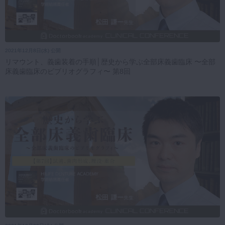
2021年12月8日(水) 公開
リマウント、義歯装着の手順│歴史から学ぶ全部床義歯臨床 〜全部
床義歯臨床のビブリオグラフィ〜 第8回