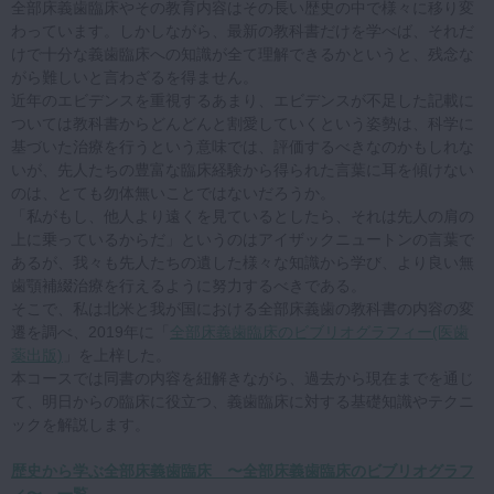
全部床義歯臨床やその教育内容はその長い歴史の中で様々に移り変
わっています。しかしながら、最新の教科書だけを学べば、それだ
けで十分な義歯臨床への知識が全て理解できるかというと、残念な
がら難しいと言わざるを得ません。
近年のエビデンスを重視するあまり、エビデンスが不足した記載に
ついては教科書からどんどんと割愛していくという姿勢は、科学に
基づいた治療を行うという意味では、評価するべきなのかもしれな
いが、先人たちの豊富な臨床経験から得られた言葉に耳を傾けない
のは、とても勿体無いことではないだろうか。
「私がもし、他人より遠くを見ているとしたら、それは先人の肩の
上に乗っているからだ」というのはアイザックニュートンの言葉で
あるが、我々も先人たちの遺した様々な知識から学び、より良い無
歯顎補綴治療を行えるように努力するべきである。
そこで、私は北米と我が国における全部床義歯の教科書の内容の変
遷を調べ、2019年に「
全部床義歯臨床のビブリオグラフィー(医歯
薬出版)
」を上梓した。
本コースでは同書の内容を紐解きながら、過去から現在までを通じ
て、明日からの臨床に役立つ、義歯臨床に対する基礎知識やテクニ
ックを解説します。
歴史から学ぶ全部床義歯臨床 〜全部床義歯臨床のビブリオグラフ