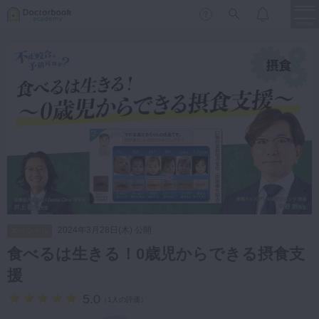
menu
保存修復
新着
新規登録
ログイン
歯内療法
歯周治療
LIVE
特集
DBラーニング
歯冠補綴
審美歯科
有床義歯
臨床知見録
小児歯科
2024年3月28日(木) 公開
スペシャル
歯科矯正
食べるは生きる！0歳児からできる摂食支
口腔外科・歯科麻酔
援
LIFE STYLE
コラム
セミナー
インプラント
5.0
（
1人の評価
）
デジタル・歯科技工