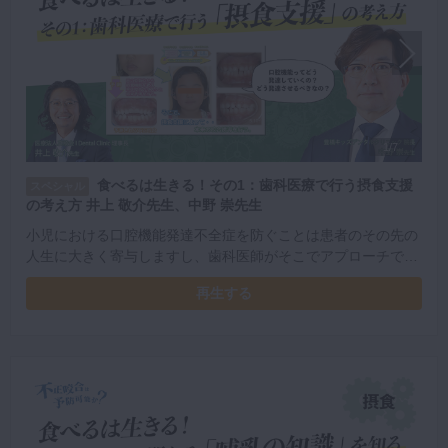
1/7
食べるは生きる！その1：歯科医療で行う摂食支援
スペシャル
の考え方 井上 敬介先生、中野 崇先生
小児における口腔機能発達不全症を防ぐことは患者のその先の
人生に大きく寄与しますし、歯科医師がそこでアプローチでき
ることはたくさんあります。今回は口腔機能の発達と、そこに
再生する
対する摂食支援に関しての概論をお伝えします。