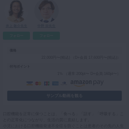
マイクロ・レーザー
予防歯科
井上 敬介先生
中野 崇先生
咬合機能
診査・診断
フォロー
フォロー
訪問歯科・高齢者歯科
価格
基礎医学
22,000円〜(税込) （D+会員 17,600円〜(税込)）
医院経営・開業
付与ポイント
1% （通常:200pt〜 D+会員:160pt〜）
サンプル動画を観る
口腔機能を正常に保つことは、「食べる」「話す」「呼吸する」こ
との正常化につながり、生活の質に直結します。
小児における口腔機能発達不全症を防ぐことは患者のその先の人生