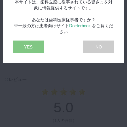
本サイトは、歯科医療に従事されている皆さまを対
象に情報提供するサイトです。
その5：完結記念対談！
あなたは歯科医療従事者ですか？
無料
※一般の方は患者向けサイト
Doctorbook
をご覧くだ
食育に関する本コンテンツの完結を記念し、ゲスト2名を迎え
さい
て対談を行いました。 まだ本編を見ていない方でも、どんな内
容かを垣間見ることのできる動画です！
再生する
YES
NO
レビュー
5.0
（
1人の評価
）