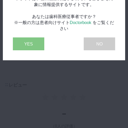
象に情報提供するサイトです。
あなたは歯科医療従事者ですか？
※一般の方は患者向けサイト
Doctorbook
をご覧くだ
Step 3-4 「モイストコントロール」
プレミアム
さい
唾液量が少ない患者へのケアに役立つモイストコントロールを
詳しく解説。あいうべ体操・ガム・食事・音波ブラシなど実践
YES
NO
的アプローチ多数。
再生する
レビュー
-
（0人の評価）