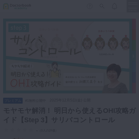
menu
保存修復
新着
新規登録
ログイン
歯内療法
歯周治療
LIVE
特集
DBラーニング
歯冠補綴
審美歯科
有床義歯
臨床知見録
小児歯科
2025年12月5日(金) 公開
プレミアム
#1無料公開中
歯科矯正
モヤモヤ解消！ 明日から使えるOHI攻略ガ
口腔外科・歯科麻酔
イド【Step 3】サリバコントロール
LIFE STYLE
コラム
セミナー
インプラント
-
（
0人の評価
）
デジタル・歯科技工