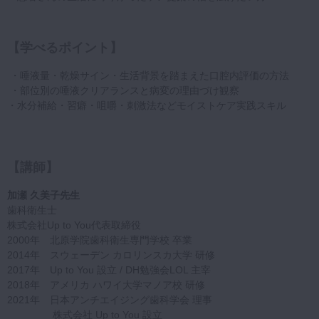
【学べるポイント】
・唾液量・乾燥サイン・生活背景を踏まえた口腔内評価の方法
・部位別の唾液クリアランスと病変の理由づけ観察
・水分補給・習癖・咀嚼・刺激法などモイストケア実践スキル
【講師】
加瀬 久美子先生
歯科衛生士
株式会社Up to You代表取締役
2000年 北原学院歯科衛生専門学校 卒業
2014年 スウェーデン カロリンスカ大学 研修
2017年 Up to You 設立 / DH勉強会LOL 主宰
2018年 アメリカ ハワイ大学マノア校 研修
2021年 日本アンチエイジング歯科学会 理事
株式会社 Up to You 設立