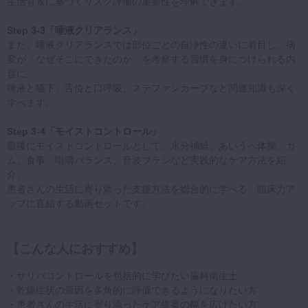
生活背景に基づくリスク評価の重要性を理解できます。
Step 3-3「唾液クリアランス」
また、唾液クリアランスでは部位ごとの自浄性の違いに着目し、病
変が「なぜそこにできたのか」を考察する習慣を身につけられる内
容に。
唾液と嚥下、舌位と口呼吸、ステファンカーブなど関連知識も深く
学べます。
Step 3-4「モイストコントロール」
最後にモイストコントロールとして、水分補給、あいうべ体操、ガ
ム、食事、咀嚼バランス、音波ブラシなど実践的なケア方法を紹
介。
患者さんの生活に寄り添った支援方法を総合的に学べる、臨床力ア
ップに直結する動画セットです。
【こんな人におすすめ】
・サリバコントロールを包括的に学びたい歯科衛生士
・乾燥症状の原因を多角的に評価できるようになりたい方
・患者さんの生活に寄り添ったケア提案の幅を広げたい方