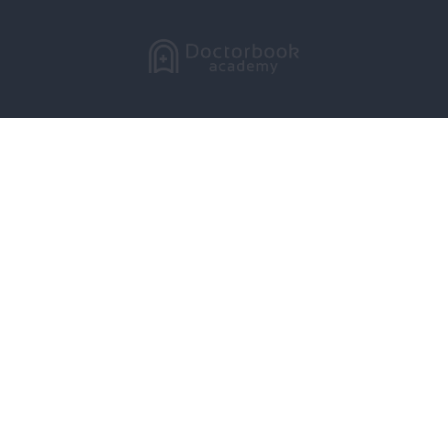
LIVE配信
動画で学ぶ
セミナーをさがす
DBラーニング
製品レビュー
症例投稿
コラム
メーカー
講師一覧
学会・大学
スタディグループ
Doctorbook academyとは？
よくある質問
お問い合わせ
広告出稿に関するお問い合わせ