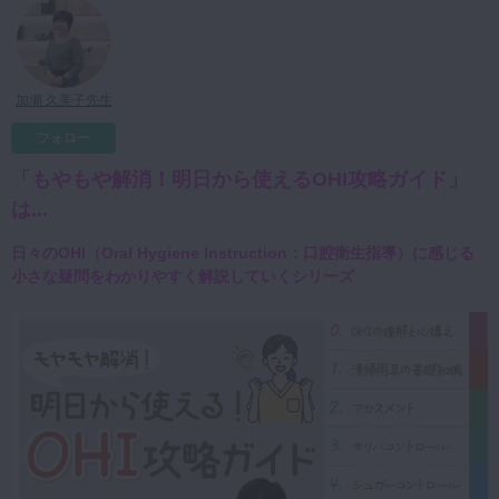
マイクロ・レーザー
予防歯科
加瀬 久美子先生
咬合機能
診査・診断
フォロー
訪問歯科・高齢者歯科
「もやもや解消！明日から使えるOHI攻略ガイド」
は...
基礎医学
医院経営・開業
日々のOHI（Oral Hygiene Instruction：口腔衛生指導）に感じる
小さな疑問をわかりやすく解説していくシリーズ