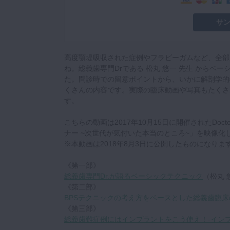
サ
高度顎堤吸収された症例やフラビーガムなど、全部床
ね。総義歯専門Drである 松丸 悠一 先生 から
た。問診時での留意ポイントから、いかに解剖学的
くさんの内容です。実際の臨床動画や写真もたくさ
す。
こちらの動画は2017年10月15日に開催されたDocto
ナー ~次世代が気付いた本当のところ~」を映像
※本動画は2018年8月3日に公開したものになりま
《第一部》
総義歯専門Dr.が語るベーシックテクニック
（松丸 
《第二部》
BPSテクニックの考え方をベースとした総義歯臨
《第三部》
総義歯難症例にはインプラントをこう使え！‐イン