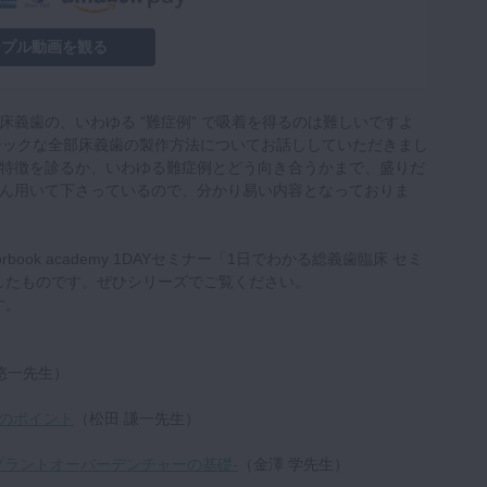
ンプル動画を観る
義歯の、いわゆる ”難症例” で吸着を得るのは難しいですよ
ベーシックな全部床義歯の製作方法についてお話ししていただきまし
特徴を診るか、いわゆる難症例とどう向き合うかまで、盛りだ
ん用いて下さっているので、分かり易い内容となっておりま
rbook academy 1DAYセミナー「1日でわかる総義歯臨床 セミ
化したものです。ぜひシリーズでご覧ください。
す。
悠一先生）
床のポイント
（松田 謙一先生）
プラントオーバーデンチャーの基礎‐
（金澤 学先生）