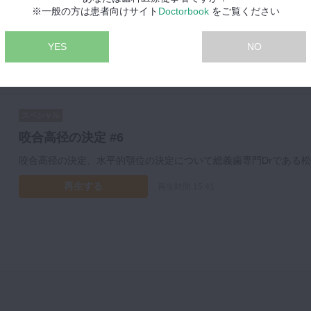
※一般の方は患者向けサイト
Doctorbook
をご覧ください
YES
NO
スペシャル
咬合高径の決定 #6
咬合高径の決定、水平的顎位の決定について総義歯専門Drである
再生する
再生時間 15:41