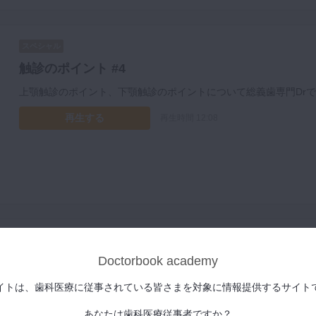
スペシャル
触診のポイント #4
上顎触診のポイント、下顎触診のポイントについて総義歯専門Drで
再生する
再生時間 12:08
スペシャル
Doctorbook academy
精密印象採得 #5
概形印象、精密印象採得について総義歯専門Drである松丸悠一先
イトは、歯科医療に従事されている皆さまを対象に情報提供するサイト
再生する
再生時間 10:36
あなたは歯科医療従事者ですか？