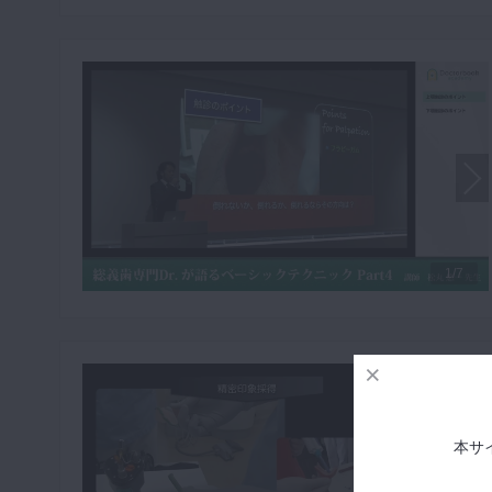
1/7
本サ