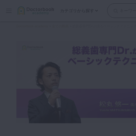
カテゴリから探す
保存修復
Doctorbook academy
>
全ての動画
>
総義歯専門Dr.が語るベーシックテクニッ
歯内療法
歯周治療
歯冠補綴
審美歯科
有床義歯
小児歯科
歯科矯正
口腔外科・歯科麻酔
インプラント
デジタル・歯科技工
マイクロ・レーザー
予防歯科