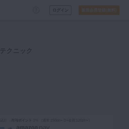
ログイン
新規会員登録(無料)
クテクニック
税込)）
付与ポイント
1% （通常:150pt〜 D+会員:120pt〜）