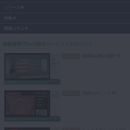
12:00
〜 水平的顎位の決定
※本動画は2018年8月3日に公開したものになります。
シリーズ
特集
高度顎堤吸収された症例やフラビーガムなど、全部床義歯の、いわゆる
”難症例” で吸着を得るのは難しいですよね。総義歯専門Drである 松丸
関連コラム
悠一 先生 からベーシックな全部床義歯の製作方法についてお話しして
いただきました。問診時での留意ポイントから、いかに解剖学的特徴を
総義歯専門Dr.が語るベーシックテクニック
診るか、いわゆる難症例とどう向き合うかまで、盛りだくさんの内容で
す。実際の臨床動画や写真もたくさん用いて下さっているので、分かり
総義歯治療の経験 #1
易い内容となっております。
スペシャル
こちらの動画は2017年10月15日に開催されたDoctorbook academy
1DAYセミナー「1日でわかる総義歯臨床 セミナー ~次世代が気付いた
24:54
本当のところ~」を映像化したものです。ぜひシリーズでご覧くださ
い。
視診のポイント #2
スペシャル
《第一部》
総義歯専門Dr.が語るベーシックテクニック
（松丸 悠一先生）
《第二部》
10:02
BPSテクニックの考え方をベースとした総義歯臨床のポイント
（松田
謙一先生）