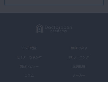
LIVE配信
動画で学ぶ
セミナーをさがす
DBラーニング
製品レビュー
症例投稿
コラム
メーカー
講師一覧
学会・大学
スタディグループ
Doctorbook academyとは？
よくある質問
お問い合わせ