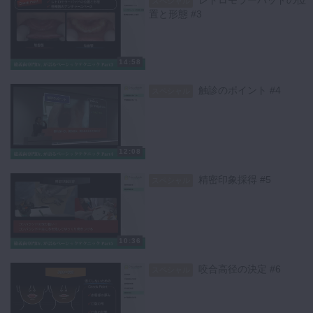
レトロモラーパッドの位
スペシャル
《第三部》
置と形態 #3
総義歯難症例にはインプラントをこう使え！‐インプラントオーバーデ
ンチャーの基礎‐
（金澤 学先生）
14:58
触診のポイント #4
スペシャル
12:08
精密印象採得 #5
スペシャル
10:36
咬合高径の決定 #6
スペシャル