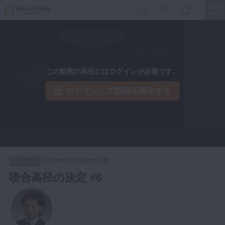
menu
保存修復
新着
新規登録
ログイン
この動画の再生にはログインが必要です。
歯内療法
歯周治療
ログインして動画を再生する
LIVE
特集
DBラーニング
歯冠補綴
審美歯科
有床義歯
臨床知見録
小児歯科
2022年6月30日(木) 公開
スペシャル
歯科矯正
咬合高径の決定 #6
口腔外科・歯科麻酔
LIFE STYLE
コラム
セミナー
インプラント
デジタル・歯科技工