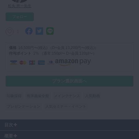
松丸 悠一先生
マイクロ・レーザー
フォロー
予防歯科
咬合機能
1
診査・診断
価格
16,500円〜(税込) （D+会員 13,200円〜(税込)）
訪問歯科・高齢者歯科
付与ポイント
1% （通常:150pt〜 D+会員:120pt〜）
基礎医学
医院経営・開業
プラン選択画面へ
印象採得
有床義歯全般
メインテナンス
人気動画
プレゼンテーション
人気セミナー・イベント
目次
00:12
〜 咬合高径の決定
概要