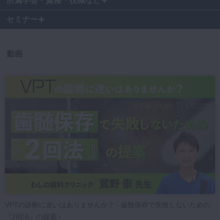
所属学会・資格・役職など
マイクロ・レーザー
セミナー
予防歯科
咬合機能
動画
診査・診断
訪問歯科・高齢者歯科
基礎医学
医院経営・開業
VPTの診断に迷いはありませんか？ - 歯髄保存で失敗しないための
『2回法』の提案 -