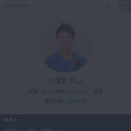
menu
保存修復
新着
新規登録
ログイン
歯内療法
歯周治療
LIVE
特集
DBラーニング
歯冠補綴
審美歯科
鷲野 崇
有床義歯
先生
臨床知見録
小児歯科
所属：わしの歯科クリニック 院長
歯科矯正
専門分野：
保存修復
口腔外科・歯科麻酔
LIFE STYLE
コラム
セミナー
インプラント
略歴
デジタル・歯科技工