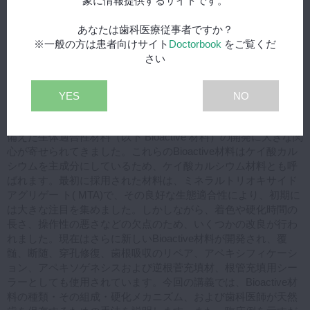
象に情報提供するサイトです。
University of Sao Paulo
2019- Post-doctoral fellowship, Department of Oral Pathology,
あなたは歯科医療従事者ですか？
School of Dentistry, University of Sao Paulo, Brazil
※一般の方は患者向けサイト
Doctorbook
をご覧くだ
1996- Private Endodontic Practice. Sao Paulo. Brazil
さい
Bioactive材料の科学的根拠に基づいた「手法」と「症例」
歯内療法分野における歯科材料の近年の進歩は、治療の予後と
YES
NO
成功率を各段に向上させました。過去30年間、歯髄組織および
歯根周囲組織の再生を促す為に、周囲組織に作用し誘導能力を
備えた生体適合性材料（以下 Bioactive 材料）の開発に大きな関
心が寄せられてきました。これらのBioactive材料はケイ酸カル
シウムを主成分にしているため、ケイ酸カルシウム材料とも呼
ばれます。最初に採用された材料は、ミネラルトリオキサイド
アグリゲー ト( MTA)で、その良好な生態適合性により、初期に
は大きな注目を集めました。しかしながら、着色や硬化時間の
長さ、操作性の悪さなどの欠点のため、いくつかの改良が行わ
れました。現在はさらに新しいBioactive材料が開発され、覆
髄、断随、穿孔修復、歯根吸収のリペア、アペキシフィケーシ
ョン、アペキソゲネシスおよび逆根菅充填材、根管充填用シー
ラーとしても使用されています。今回の講義では、Bioactive材
料の種類・その組成・硬化メカニズム、および歯科医師が天然