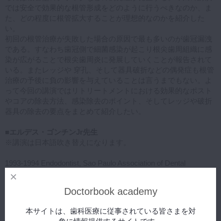
では安全で効果的な根管形成をどのように行うぺきなのか、ま
た、どの程度に根管拡大することが理想的なのかを紹介した
い。
初回の根管治療が失敗した場合の原因で最も多いのが歯冠漏洩
である。すなわち歯冠側で細菌感染が起こり根尖歯周組織に感
染が広がることで根尖歯周炎に発展していくことが報告されて
いる。またレッジや 穿孔、そして器具破折などの偶発症も根管
治療の予後に負の影響を与えていることは言うまでもない。よ
って今回の講演ではリトリートメントにおける効果的なポスト
やコアの除去方法、感染除去のポイント、そしてレッジや破折
器具の除去の要点をまとめて紹介したい。
■エルデス・ゴンチンJr先生
※講演は日本語吹き替えになります。
1993-1994 Endodontist, Sao Paulo Association of Dental
Surgeons
(APCD-ADA Affiliated)
Doctorbook academy
1995-1996 International Endodontic Program.
University of Pennsylvania School of Dental Medicine
本サイトは、歯科医療に従事されている皆さまを対
1997-1998 Fellowship- Pain League School of Medicine