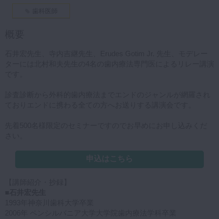
歯科医師
概要
石井宏先生、寺内吉継先生、Erudes Gotim Jr. 先生、モデレー
ターには北村和夫先生の4名の歯内療法専門医によるリレー講演
です。
診査診断から外科的歯内療法までエンドのジャンルが網羅され
ておりエンドに携わる全ての方へお送りする講演会です。
先着500名様限定のセミナーですのでお早めにお申し込みくだ
さい。
申込はこちら
【講師紹介・抄録】
■石井宏先生
1993年神奈川歯科大学卒業
2006年 ペンシルバニア大学大学院歯内療法学科卒業