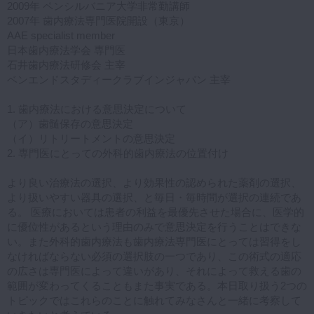
2009年 ペンシルバニア大学非常勤講師
2007年 歯内療法専門医院開設（東京）
AAE specialist member
日本歯内療法学会 専門医
石井歯内療法研修会 主宰
ベンエンドスタディークラブインジャバン 主宰
1. 歯内療法における意思決定について
（ア）歯髄保存の意思決定
（イ）リトリートメントの意思決定
2. 専門医にとっての外科的歯内療法の位置付け
より良い治療法の選択、より効果性の認められた薬剤の選択、
より扱いやすい器具の選択、と毎日・毎時間が選択の連続であ
る。 医療においては患者の利益を最優先させた場合に、医学的
に優位性があるという理由のみで意思決定を行うことはできな
い。また外科的歯内療法も歯内療法専門医にとっては習得をし
なければならない必須の選択肢の一つであり、この術式の適応
の広さは専門医によって違いがあり、それによって救える歯の
範囲が変わってくることもまた事実である。本日取り扱う2つの
トピックではこれらのことに触れてみなさんと一緒に考察して