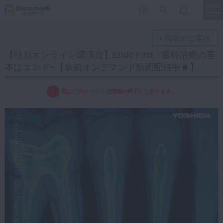
menu
掲載のご案内
【特別オンライン講演会】Endo First ~歯科治療の基
保存修復
新着
新規登録
ログイン
本はエンド~【事前オンデマンド動画配信中★】
歯内療法
歯周治療
既にこのイベントは開催が終了しております。
LIVE
特集
DBラーニング
歯冠補綴
審美歯科
有床義歯
臨床知見録
小児歯科
歯科矯正
口腔外科・歯科麻酔
LIFE STYLE
コラム
セミナー
インプラント
デジタル・歯科技工