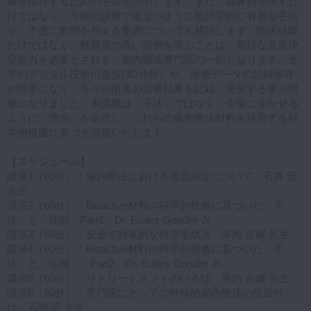
歯を保存するための手法を説明します。また、臨床例を示すだ
けではなく、今後の診療で役立つように統計学的に有意な手法
や、予後に影轡を与える要因についても解説します。臨床経験
だけではなく、難易度の高い症例を学ぶことは、複雑な意思決
定能力を必要とされる、歯内療法専門医の一助となります。近
年のデジタル技術の進歩(3D分析）や、診療データの記録保存
が簡単になり、各々の術者の治療結果を記録・研究する事が簡
単になりました。本講義は「手法」ではなく、今後に生かせる
ように「理由」を追求し、これらの歯内療法材料を活用する科
学的根拠に基づき講義いたします。
【スケジュール】
講演1（60分）：歯内療法における意思決定について 石井 宏
先生
講演2（60分）：Bioactive材料の科学的根拠に基づいた「手
法」と「症例」Part1 Dr. Eudes Gondim Jr
講演3（60分）：安全で効果的な根管形成法 寺内 吉継 先生
講演4（60分）：Bioactive材料の科学的根拠に基づいた「手
法」と「症例」 Part2 Dr. Eudes Gondim Jr
講演5（60分）：リトリートメントのいろは 寺内 吉継 先生
講演6（60分）：専門医にとっての外科的歯内療法の位置付
け 石井 宏 先生