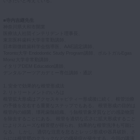
いきたいと考えている。
■寺内吉継先生
神奈川県大和市開業
医療法人社団インテリデント理事長、
東京医科歯科大学非常勤講師、
日本顕微鏡歯科学会指導医、AAE認定講師、
Toronto大学 Endodontic Study Program講師、ポルトガルEgas
Moniz大学非常勤講師、
イタリアDEM Education講師、
デンタルアーツアカデミー専任講師・通訳
1. 安全で効果的な根管形成法
2. リトリートメントのいろは
根管拡大形成はアクセスキャビティー形成後に続く、根管治療
の予後を左右する重要なステップでもある。 根管形成の目的は
根管内の細菌、壊死歯髄組織、う蝕根管象牙質などの感染物質
を除去することにある。 根管を適切な広さに拡大形成すること
によりスムーズな根管壁が得られ、効果的な根管洗浄も可能に
なる。 しかし、適切な注意を怠るとレッジ形成や器具破折、さ
らには根管壁のクラックなどの偶発症が発生する。今回の講演