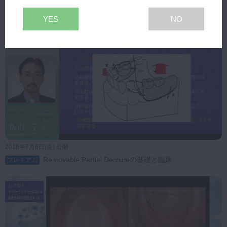
高維持力機能総義歯の条件［維持面編］
プレミアム
YES
NO
2018年7月6日(金) 公開
Removable Partial Dentureの基礎と臨床
プレミアム