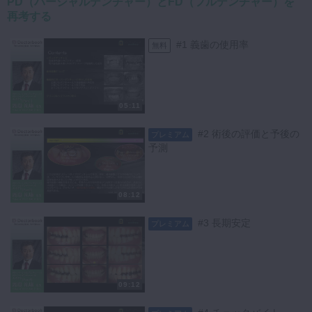
PD（パーシャルデンチャー）とFD（フルデンチャー）を
再考する
#1 義歯の使用率
無料
05:11
#2 術後の評価と予後の
プレミアム
予測
08:12
#3 長期安定
プレミアム
09:12