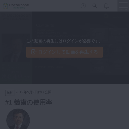
menu
保存修復
新着
新規登録
ログイン
この動画の再生にはログインが必要です。
歯内療法
歯周治療
ログインして動画を再生する
LIVE
特集
DBラーニング
歯冠補綴
審美歯科
有床義歯
臨床知見録
小児歯科
2019年5月9日(木) 公開
無料
歯科矯正
#1 義歯の使用率
口腔外科・歯科麻酔
LIFE STYLE
コラム
セミナー
インプラント
デジタル・歯科技工