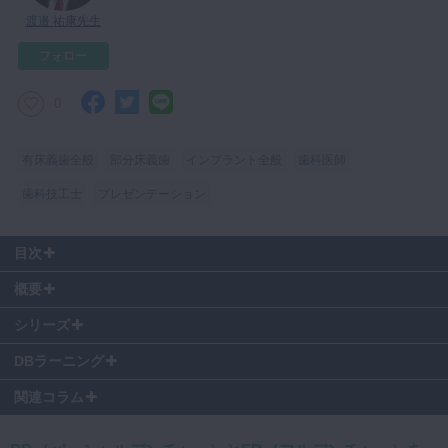
渡邉 祐康先生
マイクロ・レーザー
フォロー
予防歯科
咬合機能
0
診査・診断
訪問歯科・高齢者歯科
有床義歯全般
部分床義歯
インプラント全般
歯科医師
基礎医学
歯科技工士
プレゼンテーション
医院経営・開業
目次
0:05
〜 自己紹介、イントロダクション
概要
0:22
〜 渡邉先生の目指すゴール
1:11
〜 なぜインプラントを選択したか
シリーズ
2:58
〜 高齢者の義歯の使用率
DBラーニング
3:36
〜 欠損補綴の設計
4:36
〜 今回のプレゼンテーション内容の詳細
関連コラム