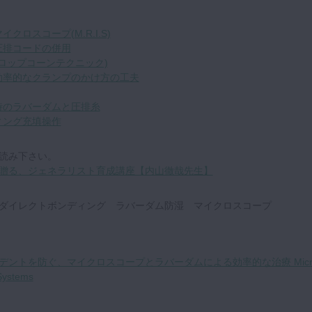
クロスコープ(M.R.I.S)
圧排コードの併用
修復(ドロップコーンテクニック)
た効率的なクランプのかけ方の工夫
復時のラバーダムと圧排糸
ィング充填操作
読み下さい。
贈る、ジェネラリスト育成講座【内山徹哉先生】
ダイレクトボンディング ラバーダム防湿 マイクロスコープ
デントを防ぐ、マイクロスコープとラバーダムによる効率的な治療 Micr
Systems