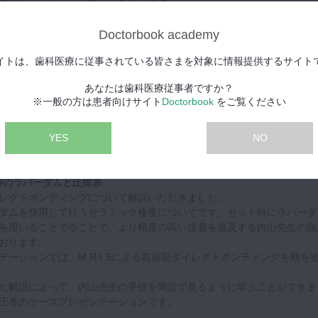
真撮影コース」はお申し込み受付中です。
して、ぜひGSCハンズオンコースもご覧ください。
Doctorbook academy
内山徹哉先生ハンズオンコースはこちら
イトは、歯科医療に従事されている皆さまを対象に情報提供するサイト
あなたは歯科医療従事者ですか？
※一般の方は患者向けサイト
Doctorbook
をご覧ください
次世代の歯科医師に贈る、ジェネラリスト育成講座
」待望の新作が登場
YES
NO
プとラバーダムによる効率的な治療『Micro Rubberdam Isolatio
S）』についてです。
復時のラバーダムと圧排糸
レクトボンディングについて解説いただきました。
ダムを併用して行うセラミック修復についてです。セット時にラバーダ
を用いることでることで、より精度の高い接着を追及する内山先生の臨
おります。
ーションでは、M.R.I.Sによる前歯部ダイレクトボンディングを順を
。
た解説によって、内山先生の手技を間近で見るように学ぶことができま
圧巻のケースプレゼンテーションです。