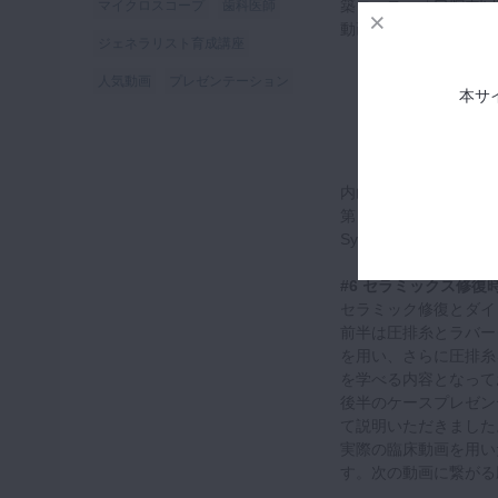
築コース」「口腔内写
マイクロスコープ
歯科医師
動画の次のステップと
ジェネラリスト育成講座
人気動画
プレゼンテーション
本サ
内山徹哉先生による「
第１７回目はマイクロスコー
Systems（M.R.I.
#6 セラミックス修
セラミック修復とダイ
前半は圧排糸とラバー
を用い、さらに圧排糸
を学べる内容となって
後半のケースプレゼンテ
て説明いただきました
実際の臨床動画を用い
す。次の動画に繋がる