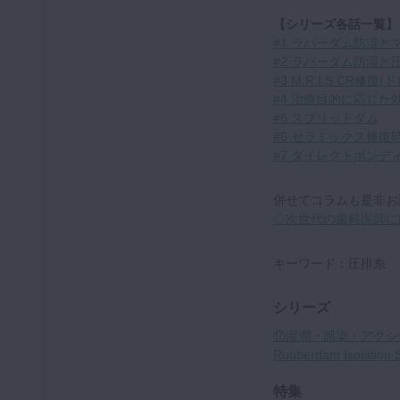
【シリーズ各話一覧】
#1 ラバーダム防湿とマイ
#2 ラバーダム防湿と
#3 M.R.I.S CR
#4 治療目的に応じ
#5 スプリットダム
#6 セラミックス修
#7 ダイレクトボンデ
併せてコラムも是非お
◇次世代の歯科医師に
キーワード：圧排糸 
シリーズ
⑰湿潤・感染・アクシ
Rubberdam Isolation 
特集