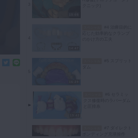
3
クニック)
15:05
#4 治療目的に
スペシャル
応じた効率的なクランプ
4
のかけ方の工夫
14:47
#5 スプリット
スペシャル
ダム
5
16:29
#6 セラミッ
スペシャル
クス修復時のラバーダム
と圧排糸
15:42
#7 ダイレクト
スペシャル
ボンディング充填操作