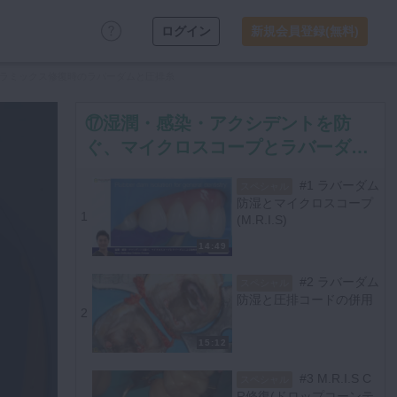
ログイン
新規会員登録(無料)
 セラミックス修復時のラバーダムと圧排糸
⑰湿潤・感染・アクシデントを防
ぐ、マイクロスコープとラバーダム
による効率的な治療 Micro Rubberd
#1 ラバーダム
スペシャル
am Isolation Systems
防湿とマイクロスコープ
1
(M.R.I.S)
14:49
#2 ラバーダム
スペシャル
防湿と圧排コードの併用
2
15:12
#3 M.R.I.S C
スペシャル
R修復(ドロップコーンテ