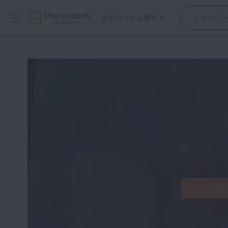
カテゴリから探す
保存修復
Doctorbook academy
>
全ての動画
>
⑰湿潤・感染・アクシデントを防ぐ、マイクロスコープ
歯内療法
歯周治療
歯冠補綴
審美歯科
有床義歯
小児歯科
歯科矯正
口腔外科・歯科麻酔
インプラント
ログ
デジタル・歯科技工
マイクロ・レーザー
予防歯科