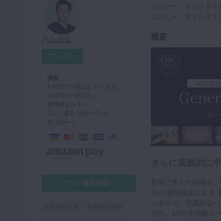
09:50
〜 マイクロを
13:44
〜 ダイレクト
概要
内山 徹哉先生
フォロー
価格
4,400円〜(税込) （D+会員
3,520円〜(税込)）
付与ポイント
1% （通常:40pt〜 D+会
員:32pt〜）
さらに実践的に
動画で学んだ知識を、
プラン選択画面へ
内山 徹哉先生による【Gen
ンタルで、実践的なハ
保存修復全般
審美歯科全般
現在、2027年治療コ