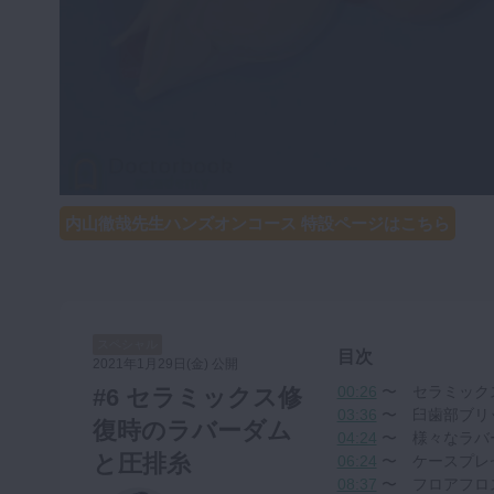
咬合機能
診査・診断
訪問歯科・高齢者歯科
基礎医学
医院経営・開業
内山徹哉先生ハンズオンコース 特設ページはこちら
スペシャル
目次
2021年1月29日(金) 公開
00:26
〜 セラミック
#6 セラミックス修
03:36
〜 臼歯部ブリ
復時のラバーダム
04:24
〜 様々なラバ
と圧排糸
06:24
〜 ケースプレ
08:37
〜 フロアフロ