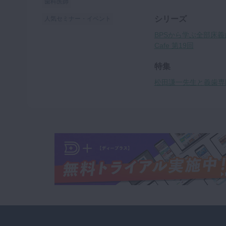
歯科医師
シリーズ
人気セミナー・イベント
BPSから学ぶ全部床義歯
Cafe 第19回
特集
松田謙一先生と義歯専門医