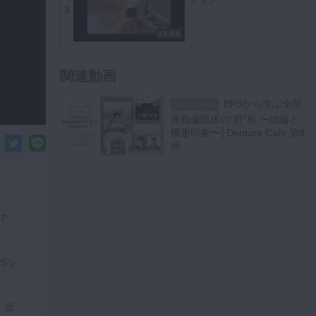
3
19:06
関連動画
BPSから学ぶ全部
スペシャル
床義歯臨床の“肝”所 〜総論と
概形印象〜│Denture Cafe 第8
回
画で
Sシ
。近