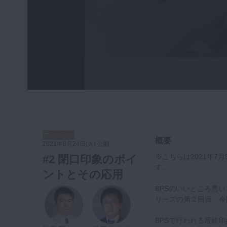
咬合機能
診査・診断
訪問歯科・高齢者歯科
基礎医学
医院経営・開業
スペシャル
概要
2021年8月24日(火) 公開
※こちらは2021年7月9日
#2 閉口印象のポイ
す。
ントとその応用
BPSのいいところ悪
リーズの第２回目、今
BPSで行われる最終