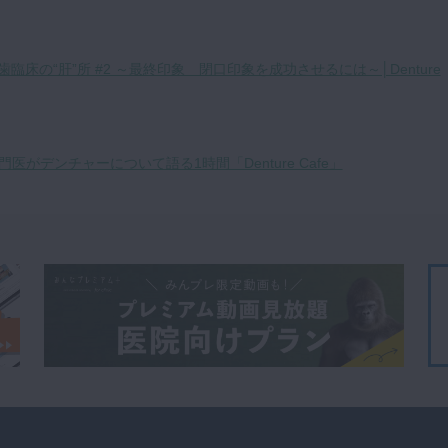
臨床の“肝”所 #2 ～最終印象 閉口印象を成功させるには～│Denture
がデンチャーについて語る1時間「Denture Cafe」