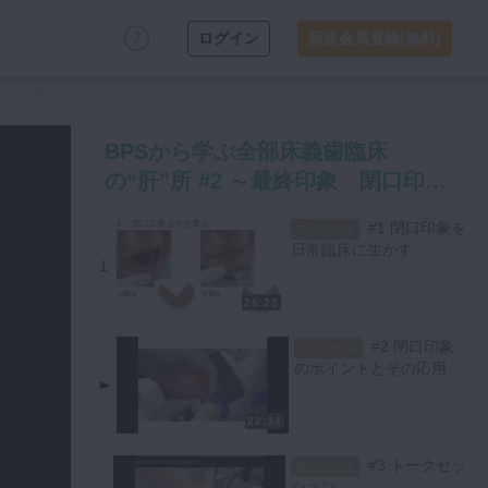
ログイン
新規会員登録(無料)
とその応用
BPSから学ぶ全部床義歯臨床
の“肝”所 #2 ～最終印象 閉口印象
を成功させるには～│Denture Cafe
#1 閉口印象を
スペシャル
第19回
日常臨床に生かす
1
26:25
#2 閉口印象
スペシャル
のポイントとその応用
22:34
#3 トークセッ
スペシャル
ション