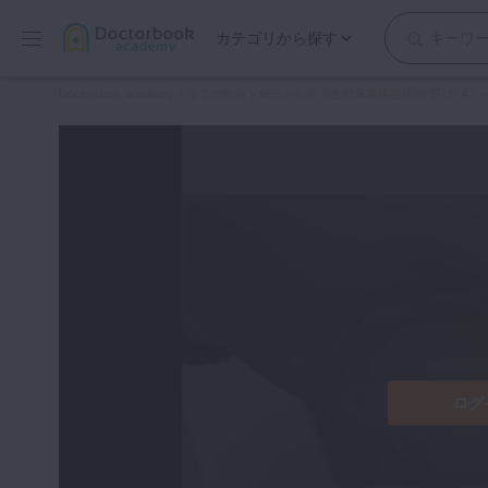
カテゴリから探す
保存修復
Doctorbook academy
>
全ての動画
>
BPSから学ぶ全部床義歯臨床の“肝”所 #2 ～
歯内療法
歯周治療
歯冠補綴
審美歯科
有床義歯
小児歯科
歯科矯正
口腔外科・歯科麻酔
インプラント
ログ
デジタル・歯科技工
マイクロ・レーザー
予防歯科