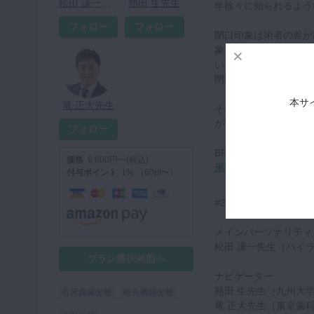
松田 謙一先生
熱田 生先生
年徐々に知られるよう
フォロー
フォロー
閉口印象は術者の差が
象したら上顎義歯の維
い！」といった声も聞
閉口印象なのです。
本サ
竜 正大先生
そこで今回は、閉口印
ができるのか？につい
フォロー
BPSシリーズ第１回目
価格
6,600円〜(税込)
形印象〜」
もあわせて
付与ポイント
1% （60pt〜）
#2は竜先生による「
メインパーソナリテ
松田 謙一先生（ハイ
プラン選択画面へ
ナビゲーター
熱田 生先生（九州大
有床義歯全般
咬合機能全般
竜 正大先生（東京歯科