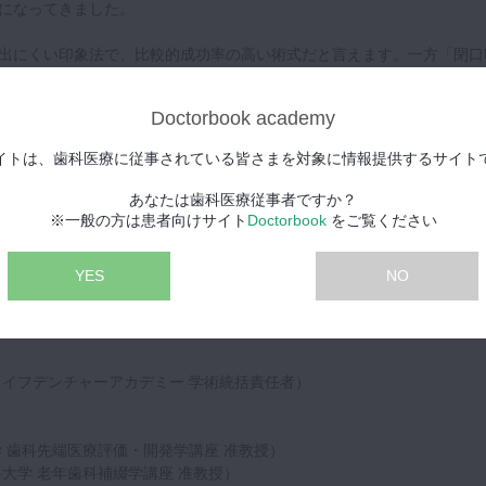
になってきました。
出にくい印象法で、比較的成功率の高い術式だと言えます。一方「閉口
持が弱くなった！」「思ったより大きくなり過ぎて痛みがなかなかとれ
かれます。実はやってみると、様々なポイントに注意しないと難しいの
Doctorbook academy
イトは、歯科医療に従事されている皆さまを対象に情報提供するサイト
象の基本的な方法の解説に加えて、どうやれば閉口印象を成功させるこ
て深掘りしていきたいと思います。
あなたは歯科医療従事者ですか？
※一般の方は患者向けサイト
Doctorbook
をご覧ください
、
Denture Cafe 第8回「BPSから学ぶ全部床義歯臨床の“肝”所 〜総論
ご覧ください。
YES
NO
閉口印象のポイントとその応用」の講演となります。
ィ
ライフデンチャーアカデミー 学術統括責任者）
学 歯科先端医療評価・開発学講座 准教授）
大学 老年歯科補綴学講座 准教授）