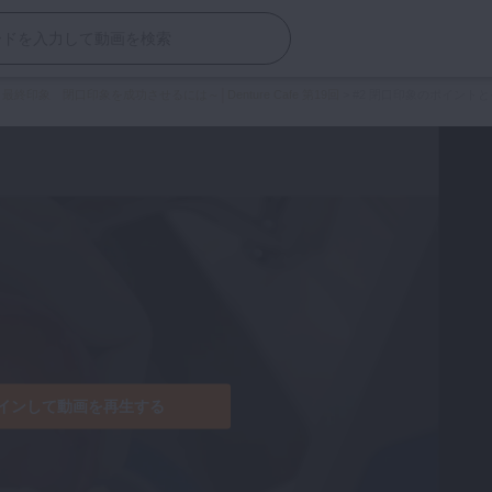
最終印象 閉口印象を成功させるには～│Denture Cafe 第19回
>
#2 閉口印象のポイント
インして動画を再生する