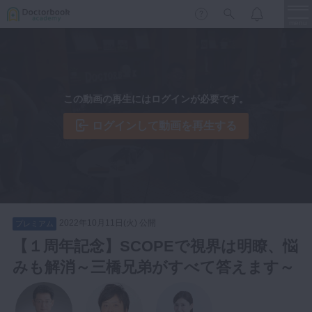
menu
保存修復
新着
新規登録
ログイン
この動画の再生にはログインが必要です。
歯内療法
歯周治療
ログインして動画を再生する
LIVE
特集
DBラーニング
歯冠補綴
審美歯科
有床義歯
臨床知見録
小児歯科
2022年10月11日(火) 公開
プレミアム
歯科矯正
【１周年記念】SCOPEで視界は明瞭、悩
口腔外科・歯科麻酔
みも解消～三橋兄弟がすべて答えます～
LIFE STYLE
コラム
セミナー
インプラント
デジタル・歯科技工