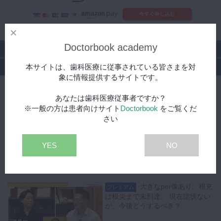
Doctorbook academy
シリーズ
本サイトは、歯科医療に従事されている皆さまを対
特集
象に情報提供するサイトです。
SCOPE 三橋兄弟による若手歯科医師に贈る診療のコツと
あなたは歯科医療従事者ですか？
心得
※一般の方は患者向けサイト
Doctorbook
をご覧くだ
さい
せっかく長い期間をかけ
プレミアム
て根管治療をしたのに、歯冠補綴を
して数ヶ月で歯根破折してしまいま
YES
NO
した！何か予測する手段はありませ
んか。
48:28
大きなper像あり。根充
プレミアム
は根尖まで未到達。 現在症状ない
が、今後どうするべき？