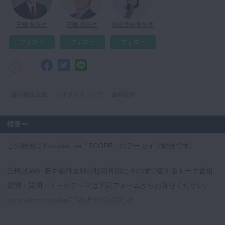
マイクロ・レーザー
三橋 純先生
三橋 晃先生
熱田悠佳里先生
予防歯科
フォロー
フォロー
フォロー
咬合機能
診査・診断
1
訪問歯科・高齢者歯科
歯内療法全般
マイクロスコープ
歯科医師
基礎医学
医院経営・開業
概要
この動画はYoutubeLive「SCOPE」のアーカイブ動画です。
三橋兄弟が 若手歯科医師の疑問質問にその場で答えるトーク番組
疑問・質問・トークテーマは下記フォームからお寄せください。
https://forms.gle/suF7MwEYYiGuGRLk8