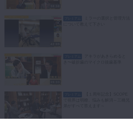
38:38
ミラーの選択と管理方法
プレミアム
について教えて下さい
42:09
アキラがあきらめると
プレミアム
き〜破折歯のマイクロ抜歯基準
39:33
【１周年記念】SCOPE
プレミアム
で視界は明瞭、悩みも解消～三橋兄
弟がすべて答えます～
64:56
ミラーを用いた遠心の歯
プレミアム