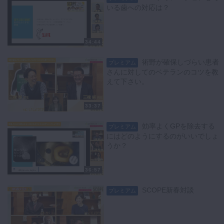
いる歯への対応は？
34:44
術野が確保しづらい患者
プレミアム
さんに対してのベテランのコツを教
えて下さい。
33:37
効率よくGPを除去する
プレミアム
にはどのようにするのがいいでしょ
うか？
36:57
SCOPE新春対談
プレミアム