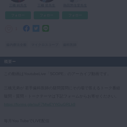
三橋 純先生
三橋 晃先生
熱田悠佳里先生
マイクロ・レーザー
フォロー
フォロー
フォロー
予防歯科
咬合機能
1
診査・診断
訪問歯科・高齢者歯科
歯内療法全般
マイクロスコープ
歯科医師
基礎医学
概要
医院経営・開業
この動画はYoutubeLive「SCOPE」のアーカイブ動画です。
三橋兄弟が 若手歯科医師の疑問質問にその場で答えるトーク番組
疑問・質問・トークテーマは下記フォームからお寄せください。
https://forms.gle/suF7MwEYYiGuGRLk8
毎月You TubeでLIVE配信