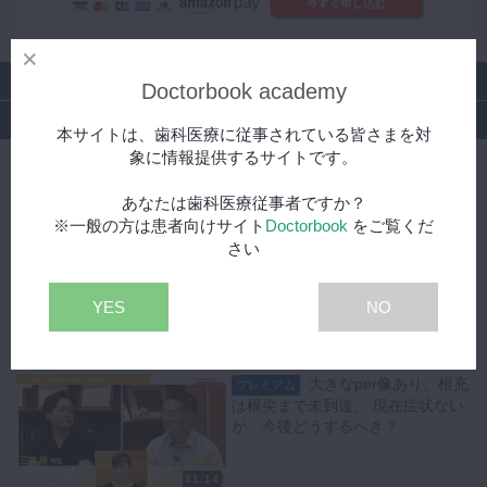
シリーズ
Doctorbook academy
特集
本サイトは、歯科医療に従事されている皆さまを対
象に情報提供するサイトです。
SCOPE 三橋兄弟による若手歯科医師に贈る診療のコツと
心得
あなたは歯科医療従事者ですか？
※一般の方は患者向けサイト
Doctorbook
をご覧くだ
せっかく長い期間をかけ
さい
プレミアム
て根管治療をしたのに、歯冠補綴を
して数ヶ月で歯根破折してしまいま
YES
NO
した！何か予測する手段はありませ
んか。
48:28
大きなper像あり。根充
プレミアム
は根尖まで未到達。 現在症状ない
が、今後どうするべき？
31:14