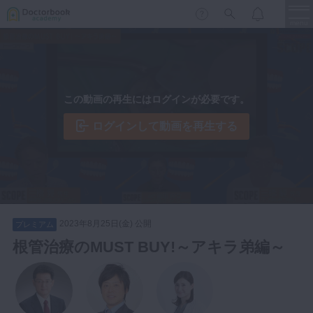
menu
保存修復
新着
新規登録
ログイン
この動画の再生にはログインが必要です。
歯内療法
歯周治療
ログインして動画を再生する
LIVE
特集
DBラーニング
歯冠補綴
審美歯科
有床義歯
臨床知見録
小児歯科
2023年8月25日(金) 公開
プレミアム
歯科矯正
根管治療のMUST BUY!～アキラ弟編～
口腔外科・歯科麻酔
LIFE STYLE
コラム
セミナー
インプラント
デジタル・歯科技工