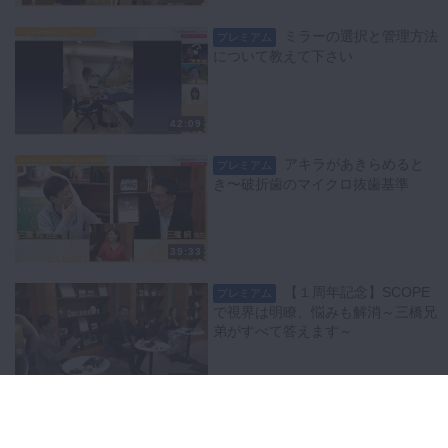
ミラーの選択と管理方法
プレミアム
について教えて下さい
42:09
アキラがあきらめると
プレミアム
き〜破折歯のマイクロ抜歯基準
39:33
【１周年記念】SCOPE
プレミアム
で視界は明瞭、悩みも解消～三橋兄
弟がすべて答えます～
64:56
ミラーを用いた遠心の歯
プレミアム
冠形成時はどのようにすればよいか