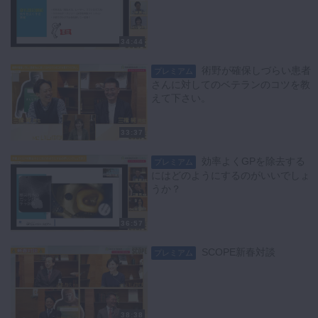
34:44
術野が確保しづらい患者
プレミアム
さんに対してのベテランのコツを教
えて下さい。
33:37
効率よくGPを除去する
プレミアム
にはどのようにするのがいいでしょ
うか？
36:57
SCOPE新春対談
プレミアム
38:38