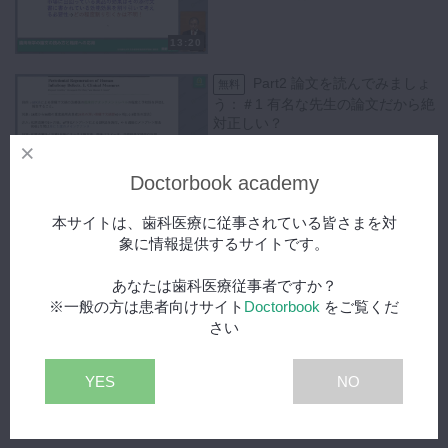
13:20
Part2 論文を読んでみましょ
無料
う：＃1 有名な先生の論文だから絶
対正しい？
03:54
Doctorbook academy
Part2 論文を読んでみま
スペシャル
本サイトは、歯科医療に従事されている皆さまを対
しょう：＃2 論文を読む時に必要な
象に情報提供するサイトです。
批判的思考(1)
あなたは歯科医療従事者ですか？
21:27
※一般の方は患者向けサイト
Doctorbook
をご覧くだ
さい
Part2 論文を読んでみま
スペシャル
しょう：#3 論文を読む時に必要な
批判的思考(2)及び質疑応答
YES
NO
16:50