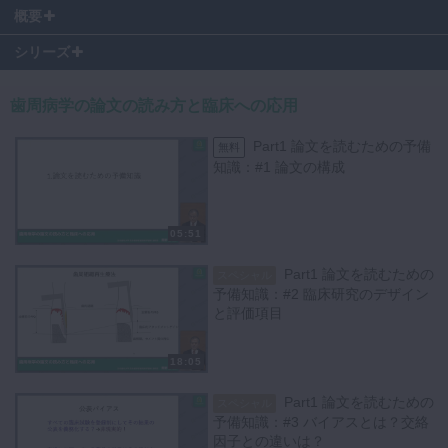
00:16
〜 論文5
概要
00:46
〜 GTR法の20年後の予後
＊2022年10月7日にLIVE配信されたクリニカルカンファレンスの講演
05:44
〜 論文6
シリーズ
内容です。
07:50
〜 論文7
09:13
〜 論文8
歯周病学の論文の読み方と臨床への応用
12:36
〜 質疑応答
引き続き、関野先生と実際の論文を読んでいきます。
・骨縁下欠損に対してGTRとフラップ手術の効果を比較したRCTの20
Part1 論文を読むための予備
無料
年後の結果を評価する
知識：#1 論文の構成
・45人の歯周炎患者の深い骨縁下ポケットについて
・M-MISTとMISTにEMDを併用した場合の骨縁下欠損の治癒を評価す
る
05:51
という研究目的で書かれた論文を取り上げ、解釈の仕方が重要というこ
とを学びます。
Part1 論文を読むための
スペシャル
予備知識：#2 臨床研究のデザイン
動画の終盤では質疑応答として
と評価項目
・論文で使った統計方法の妥当性についてどのように判断するのか
・論文の適格基準や除外基準にバイアスが生じる可能性について
18:05
・Ⅲ度の分岐部病変に対する治療法の効果の論文的考察について
答えていただきました。
Part1 論文を読むための
スペシャル
予備知識：#3 バイアスとは？交絡
因子との違いは？