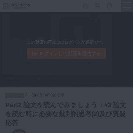
menu
保存修復
新着
新規登録
ログイン
この動画の再生にはログインが必要です。
歯内療法
歯周治療
ログインして動画を再生する
LIVE
特集
DBラーニング
歯冠補綴
審美歯科
有床義歯
臨床知見録
小児歯科
2023年2月24日(金) 公開
スペシャル
歯科矯正
Part2 論文を読んでみましょう：#3 論文
口腔外科・歯科麻酔
を読む時に必要な批判的思考(2)及び質疑
LIFE STYLE
コラム
セミナー
インプラント
応答
デジタル・歯科技工