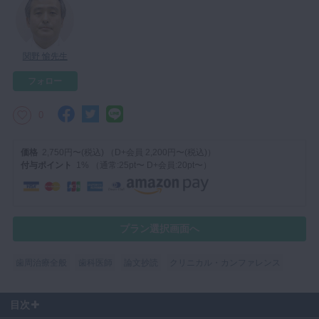
マイクロ・レーザー
予防歯科
関野 愉先生
咬合機能
フォロー
診査・診断
訪問歯科・高齢者歯科
0
基礎医学
価格
2,750円〜(税込) （D+会員 2,200円〜(税込)）
医院経営・開業
付与ポイント
1% （通常:25pt〜 D+会員:20pt〜）
プラン選択画面へ
歯周治療全般
歯科医師
論文抄読
クリニカル・カンファレンス
目次