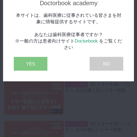
Doctorbook academy
10.SRPレベルアップ -
みんプレ限定
側方圧のトレーニングその２-
本サイトは、歯科医療に従事されている皆さまを対
象に情報提供するサイトです。
01:25
あなたは歯科医療従事者ですか？
※一般の方は患者向けサイト
Doctorbook
をご覧くだ
11.SRPレベルアッ
みんプレ限定
さい
プ -側方圧のトレーニングその３-
YES
NO
01:28
12.ミラーを使いこな
みんプレ限定
そう その3 痛くないミラー排除
01:17
13.ミラーを使いこな
みんプレ限定
そう その4 優しいミラー排除