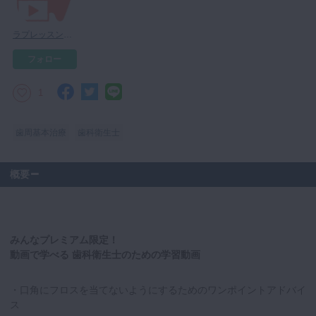
マイクロ・レーザー
ラプレッスン先生
予防歯科
フォロー
咬合機能
診査・診断
1
訪問歯科・高齢者歯科
歯周基本治療
歯科衛生士
基礎医学
医院経営・開業
概要
みんなプレミアム限定！
動画で学べる 歯科衛生士のための学習動画
・口角にフロスを当てないようにするためのワンポイントアドバイ
ス