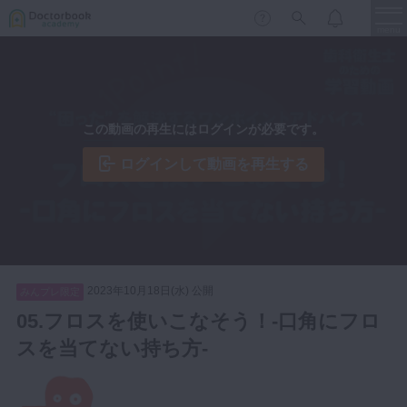
menu
保存修復
新着
新規登録
ログイン
この動画の再生にはログインが必要です。
歯内療法
歯周治療
ログインして動画を再生する
LIVE
特集
DBラーニング
歯冠補綴
審美歯科
有床義歯
臨床知見録
小児歯科
2023年10月18日(水) 公開
みんプレ限定
歯科矯正
05.フロスを使いこなそう！-口角にフロ
口腔外科・歯科麻酔
スを当てない持ち方-
LIFE STYLE
コラム
セミナー
インプラント
デジタル・歯科技工