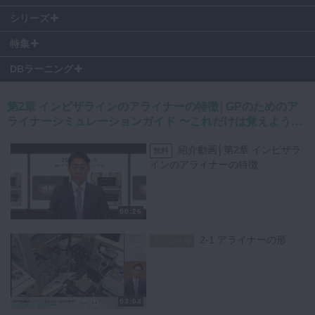
荒井昌海先生の著書とあわせてご覧いただくと、より一層理解が深まり
シリーズ
ます。
▶『GPのためのアライナーシミュレーションガイド』
特集
DBラーニング
最新の口腔内スキャン技術は、光を使用して印象を捉える技術です。
しかし、その精度を最大限に引き出すためには、注意点がいくつか存在
第2章 インビザラインのアライナーの特徴│GPのためのア
します。
ライナーシミュレーションガイド 〜これだけは覚えよう！
歯科矯正の基礎知識〜
一見完璧に捉えられたように見えるデータでも、後のプロセスで意図し
紹介動画│第2章 インビザラ
ない変化が生じることがあるのです。
無料
インのアライナーの特徴
例えば、7番の歯がスキャン上で明瞭に写る一方、後のデータ処理でそ
の一部が反映されないこともあります。
そのような状況に直面した際、再現・復活の依頼も可能ですが、残念な
00:26
がら精度が落ちる場合があります。
2-1 アライナーの形
スペシャル
とはいえ、スキャン技術の魅力を最大限に生かすための秘訣がありま
す。
それは、撮影時に口腔内が「乾燥」していること。
正確なデータを取得するための方法を解説いただきました。
03:04