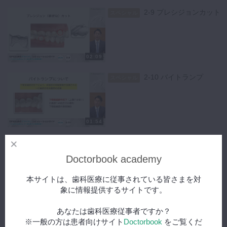
2-9 プレシジョンカット
スペシャル
02:09
2-10 バイトランプ
スペシャル
01:54
2-11 プレッシャーエリ
スペシャル
ア
Doctorbook academy
本サイトは、歯科医療に従事されている皆さまを対
01:14
象に情報提供するサイトです。
2-12 パワーリッジ
スペシャル
あなたは歯科医療従事者ですか？
※一般の方は患者向けサイト
Doctorbook
をご覧くだ