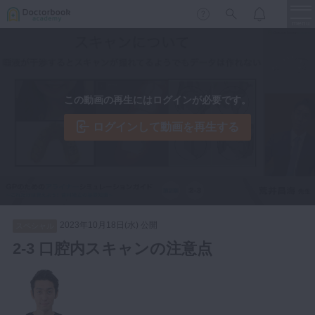
menu
保存修復
新着
新規登録
ログイン
この動画の再生にはログインが必要です。
歯内療法
歯周治療
ログインして動画を再生する
LIVE
特集
DBラーニング
歯冠補綴
審美歯科
有床義歯
臨床知見録
小児歯科
2023年10月18日(水) 公開
スペシャル
歯科矯正
2-3 口腔内スキャンの注意点
口腔外科・歯科麻酔
LIFE STYLE
コラム
セミナー
インプラント
デジタル・歯科技工