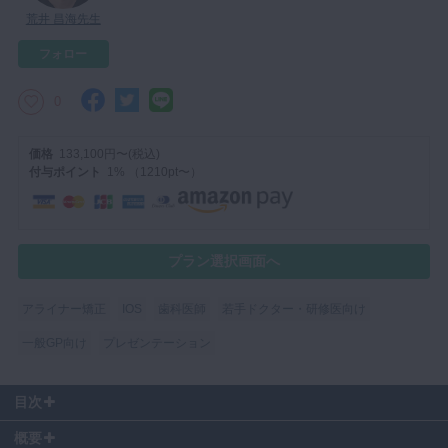
荒井 昌海先生
マイクロ・レーザー
フォロー
予防歯科
咬合機能
0
診査・診断
価格
133,100円〜(税込)
訪問歯科・高齢者歯科
付与ポイント
1% （1210pt〜）
基礎医学
医院経営・開業
プラン選択画面へ
アライナー矯正
IOS
歯科医師
若手ドクター・研修医向け
一般GP向け
プレゼンテーション
目次
00:05
〜 口腔内スキャンの注意点
概要