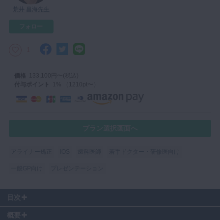
荒井 昌海先生
マイクロ・レーザー
フォロー
予防歯科
咬合機能
1
診査・診断
価格
133,100円〜(税込)
訪問歯科・高齢者歯科
付与ポイント
1% （1210pt〜）
基礎医学
医院経営・開業
プラン選択画面へ
アライナー矯正
IOS
歯科医師
若手ドクター・研修医向け
一般GP向け
プレゼンテーション
目次
00:05
〜 追加アライナーになりやすいケース
概要