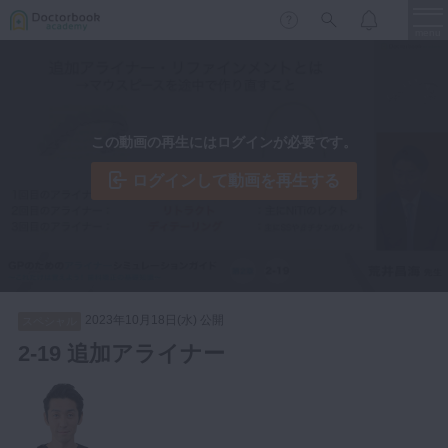
menu
保存修復
新着
新規登録
ログイン
この動画の再生にはログインが必要です。
歯内療法
歯周治療
ログインして動画を再生する
LIVE
特集
DBラーニング
歯冠補綴
審美歯科
有床義歯
臨床知見録
小児歯科
2023年10月18日(水) 公開
スペシャル
歯科矯正
2-19 追加アライナー
口腔外科・歯科麻酔
LIFE STYLE
コラム
セミナー
インプラント
デジタル・歯科技工