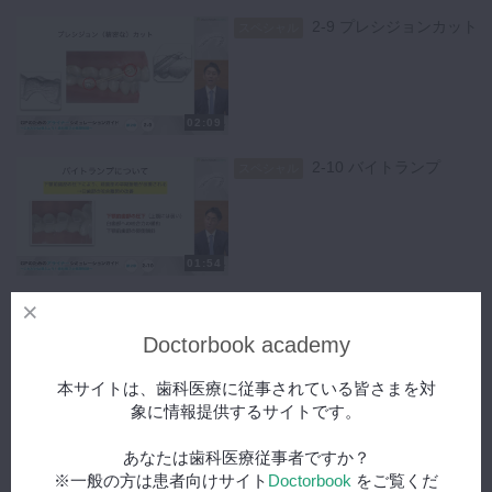
2-9 プレシジョンカット
スペシャル
02:09
2-10 バイトランプ
スペシャル
01:54
2-11 プレッシャーエリ
スペシャル
ア
Doctorbook academy
本サイトは、歯科医療に従事されている皆さまを対
01:14
象に情報提供するサイトです。
2-12 パワーリッジ
スペシャル
あなたは歯科医療従事者ですか？
※一般の方は患者向けサイト
Doctorbook
をご覧くだ