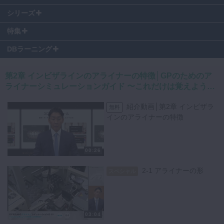
05:53
〜 追加アライナーの可能性と治療期間の予測(荒井先生の経験
荒井昌海先生の著書とあわせてご覧いただくと、より一層理解が深まり
による解説)
シリーズ
ます。
▶『GPのためのアライナーシミュレーションガイド』
特集
DBラーニング
マウスピース矯正では、初回のアライナーで大きな叢生の調整を行い、
次にリトラクト作業、最後にディテーリング作業を行います。
第2章 インビザラインのアライナーの特徴│GPのためのア
しかし、治療途中で問題が発生した場合、追加のアライナーが必要とな
ライナーシミュレーションガイド 〜これだけは覚えよう！
ることがあります。
歯科矯正の基礎知識〜
この追加のアライナーを「リファイメント」と呼びます。
紹介動画│第2章 インビザラ
無料
インのアライナーの特徴
特に、IPRのタイミングが早かったり、抜歯後に適切なマウスピースの
装着を怠ると、歯が非理想的な位置に移動してしまうことがあります。
そうした状況では、リファイメントが非常に重要となります。
00:26
ワイヤー矯正とアライナー矯正の相違点を見ながら、リファメントが必
2-1 アライナーの形
要なケースと治療計画の修正について解説いただきます。
スペシャル
03:04