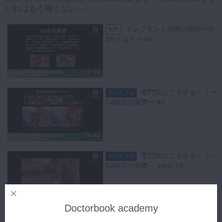
いればもう怖くない―
平成１５年７月：明海大学ＰＤＩ埼玉歯科診療所退職
平成１７年６月：杉並区であいり歯科クリニック開業
インプラント治療の根幹〜G
平成２４年１２月：入間市にて移転開業
無料
BRとは？〜 #1
平成２５年４月：明海大学臨床講師
平成２６年４月：神奈川歯科大学研修生
現在に至る
22:55
【所属】
・天王洲小川会
専門医はこうする！！〜
プレミアム
・赤坂会
GBR法の実際〜 #2
・日本臨床歯科学会
今回ご紹介するのは、GBR法を駆使した実践的な症例紹介です。
24:04
50代女性患者様の左下6抜歯後にGBR法を適用した事例を通して、GBR
法の理解を深めていきます。
専門医はこうする！！～
プレミアム
GBR法の実際～ part2 #3
抜歯後の骨造成は、インプラント治療の成功に不可欠です。
この事例では、適切な切開線の設定から始まり、確実に骨膜まで切開
し、フラップを挙上して新鮮な骨面を露出させる手技が施されました。
14:06
特に抜歯窩を伴う場合には、肉芽組織の鋭的剥離が効果的です。
Doctorbook academy
GBR法の応用～シンプ
プレミアム