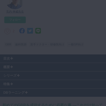
マイクロ・レーザー
毛内 伸威先生
予防歯科
フォロー
咬合機能
診査・診断
2
訪問歯科・高齢者歯科
GBR
歯科医師
若手ドクター・研修医向け
一般GP向け
基礎医学
医院経営・開業
目次
00:00
〜 症例1～臼歯部抜歯窩にGBR法の応用～
概要
10:35
〜 GBR時の縫合のポイント～アドバンス編～
【講師名】
14:45
〜 骨膜水平マットレス縫合の実際～症例1への応用～
シリーズ
毛内 伸威先生
16:00
〜 症例2～前歯部抜歯時即時埋入時の併用例～
特集
22:01
〜 これさえ知っておけば怖くない～GBR成功のために～
【略歴】
昭和43年1月生まれ
DBラーニング
平成６年３月：明海大学歯学部卒業
平成６年６月：明海大学PDI埼玉歯科診療所に入所
初めてのGBRを成功するために必要な事 ―これだけ知って
平成１４年４月：講師