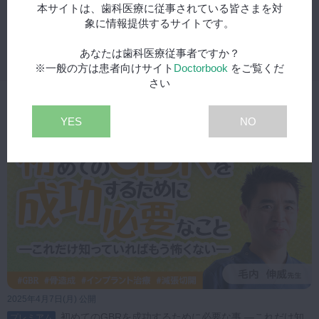
続く減張切開では、フラップにテンションをかけながら骨膜を切開し、
本サイトは、歯科医療に従事されている皆さまを対
ルだけに応用が利く！！～ #4
十分な減張を確認。
象に情報提供するサイトです。
デコルチケーション後は、メンブレンの試適を経て、骨補填材の充填に
移ります。縫合は、治療の最終段階であり、ここでも細心の注意が払わ
あなたは歯科医療従事者ですか？
24:12
れます。
※一般の方は患者向けサイト
Doctorbook
をご覧くだ
さい
縫合技術には、単純縫合と骨膜水平マットレス縫合の組み合わせが推奨
関連動画
され、特にフラップのテンションを管理するために「骨膜水平マットレ
YES
NO
ス縫合」が有効とされます。
これは、裂開予防のため、フラップに加わるテンションを最小限に抑え
るための工夫です。
また、GBR法は抜歯時即時埋入でも応用可能です。
基本的な手技は変わらず、減張切開を含む一連のプロセスを経て、抜歯
と同時にインプラントの埋入およびGBR法が施され、良好な経過が得
られました。
この動画では、GBR法成功のための具体的なポイントを詳しく解説し
ています。
基本手技の重要性や、フラップ縫合時の注意点、そしてGBR法を活か
2025年4月7日(月) 公開
した即時埋入まで、臨床で直面する様々なシーンにおける対応策を学ぶ
初めてのGBRを成功するために必要な事 ―これだけ知
プレミアム
ことができます。