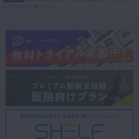
歯科医師の皆さんが抱える疑問や不安を解消し、GBR法の適用範囲を
っていればもう怖くない―
広げるための一助となる内容ですので、ぜひご覧ください。