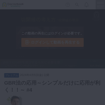
menu
保存修復
新着
新規登録
ログイン
この動画の再生にはログインが必要です。
歯内療法
歯周治療
ログインして動画を再生する
LIVE
特集
DBラーニング
歯冠補綴
審美歯科
有床義歯
臨床知見録
小児歯科
2024年4月5日(金) 公開
プレミアム
歯科矯正
GBR法の応用～シンプルだけに応用が利
口腔外科・歯科麻酔
く！！～ #4
LIFE STYLE
コラム
セミナー
インプラント
デジタル・歯科技工