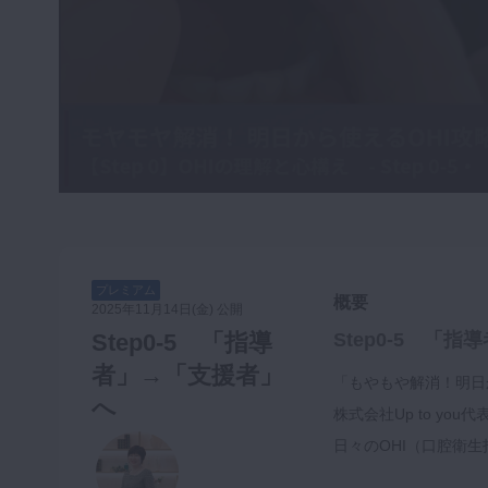
咬合機能
診査・診断
訪問歯科・高齢者歯科
基礎医学
医院経営・開業
プレミアム
概要
2025年11月14日(金) 公開
Step0-5 「指導
Step0-5 「
者」→「支援者」
「もやもや解消！明日
へ
株式会社Up to y
日々のOHI（口腔衛