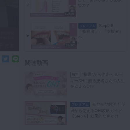
3
なの？
13:10
Step0-5
プレミアム
「指導者」→「支援者」
へ
09:52
関連動画
"指導"から伴走へ ルー
無料
キーDHに贈る患者さんの人生
を支えるOHI
モヤモヤ解消！ 明
プレミアム
日から使えるOHI攻略ガイド
【Step 6】効果的な声かけ