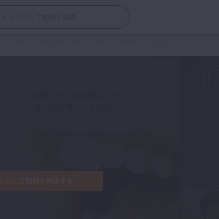
ド【Step 0】OHIの理解と心構え
>
Step0-5 「指導者」→「支援者」へ
インして動画を再生する