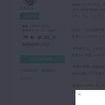
Step0-5のテーマ
加瀬 久美子先生
OHI（Oral Health
フォロー
どうしても「〜してく
価格
3,080円〜(税込)
けれど、その言葉の背
付与ポイント
1% （28pt〜）
患者さんのネガティブ
本動画では、そんな“
指導から支援へのシフ
プラン選択画面へ
外側の要因に原因を求
予防歯科全般
歯科衛生士
自分の関わり方を見つ
おすすめ
患者さんが自ら気づき
行動を押しつけず寄り
また、拒否反応やこだ