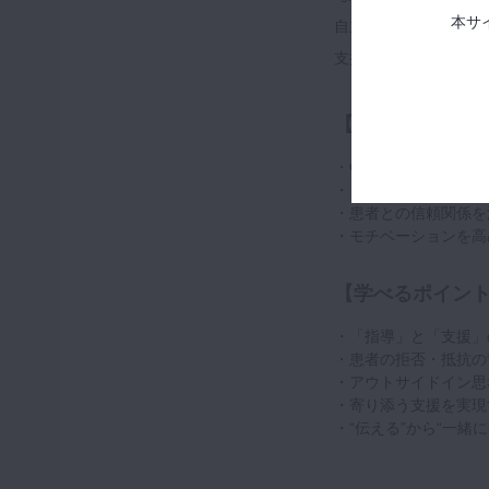
本サ
自立を促す「ヘルスプ
支援者としての在り方
【こんな人にお
・OHIがうまくいか
・「指導」よりも「寄
・患者との信頼関係を
・モチベーションを高
【学べるポイン
・「指導」と「支援」
・患者の拒否・抵抗の
・アウトサイドイン思
・寄り添う支援を実現
・“伝える”から“一緒