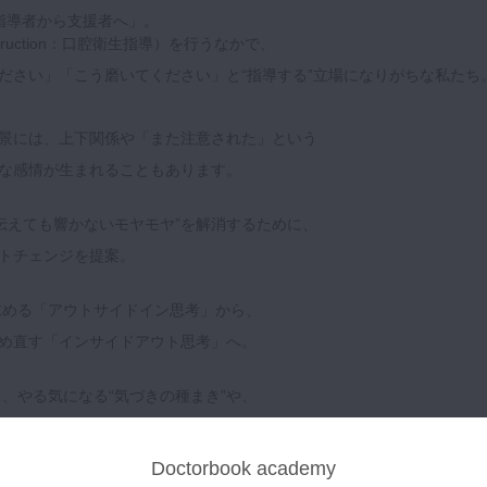
は「指導者から支援者へ」。
 Instruction：口腔衛生指導）を行うなかで、
ださい」「こう磨いてください」と“指導する”立場になりがちな私たち
景には、上下関係や「また注意された」という
な感情が生まれることもあります。
伝えても響かないモヤモヤ”を解消するために、
トチェンジを提案。
める「アウトサイドイン思考」から、
め直す「インサイドアウト思考」へ。
、やる気になる“気づきの種まき”や、
添うOHIの実践例を紹介します。
Doctorbook academy
わりの強い患者への対応、