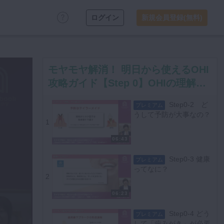
ログイン
新規会員登録(無料)
モヤモヤ解消！ 明日から使えるOHI
攻略ガイド【Step 0】OHIの理解と
心構え
Step0-2 ど
プレミアム
うして予防が大事なの？
1
06:43
Step0-3 健康
プレミアム
ってなに？
2
06:23
Step0-4 どう
プレミアム
して「歯みがき」が必要