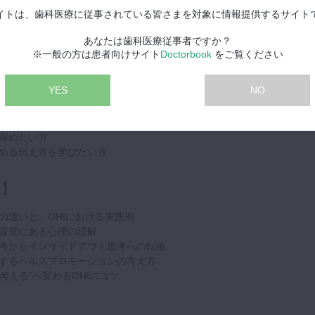
イトは、歯科医療に従事されている皆さまを対象に情報提供するサイト
ロモーション」の考え方にも触れ、
を丁寧に解説。
あなたは歯科医療従事者ですか？
※一般の方は患者向けサイト
Doctorbook
をご覧ください
すすめ】
YES
NO
ず、患者さんの反応にモヤモヤしている方
り添うケア」を実践したい歯科衛生士
深めたい方
める伝え方を学びたい方
ト】
の違いと、OHIにおける実践例
背景にある心理の理解
考からインサイドアウト思考への転換
するヘルスプロモーションの考え方
に考える”へ変わるOHIのコツ