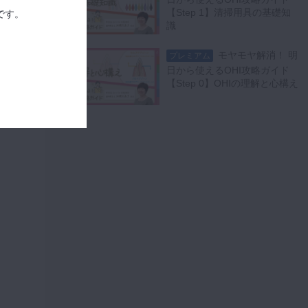
【Step 1】清掃用具の基礎知
です。
識
モヤモヤ解消！ 明
プレミアム
日から使えるOHI攻略ガイド
【Step 0】OHIの理解と心構え