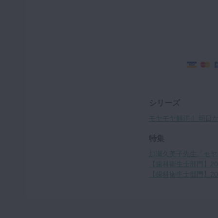
シリーズ
モヤモヤ解消！ 明日か
特集
加瀬久美子先生「モヤ
【歯科衛生士部門】20
【歯科衛生士部門】2