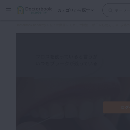
カテゴリから探す
保存修復
Doctorbook academy
>
全ての動画
>
モヤモヤ解消！ 明日から使えるOHI攻略ガイ
歯内療法
歯周治療
歯冠補綴
審美歯科
有床義歯
小児歯科
歯科矯正
口腔外科・歯科麻酔
インプラント
ログ
デジタル・歯科技工
マイクロ・レーザー
予防歯科