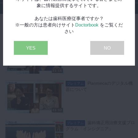
象に情報提供するサイトです。
特集
あなたは歯科医療従事者ですか？
※一般の方は患者向けサイト
Doctorbook
をご覧くだ
デジタル全般編｜デジトーク！～デジタルデンティストリ
さい
ーの現在と未来を多彩なゲストを呼んで語り合うトーク番
組～
あなたに向いているスキ
プレミアム
YES
NO
ャナーは？
33:16
Planmecaのデジタル機
プレミアム
器について
33:32
歯科矯正用治療支援プロ
プレミアム
グラム「インシグニア」