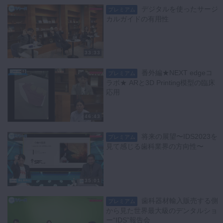
デジタルを使ったサージ
プレミアム
カルガイドの有用性
33:33
番外編★NEXT edgeコ
プレミアム
ラボ★ ARと3D Printing模型の臨床
応用
46:43
将来の展望〜IDS2023を
プレミアム
見て感じる歯科業界の方向性〜
35:01
歯科器材輸入販売する側
プレミアム
から見た世界最大級のデンタルショ
ー“IDS”報告会