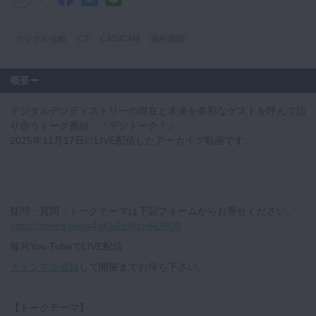
デジタル全般
CT
CAD/CAM
歯科医師
概要
デジタルデンティストリーの現在と未来を多彩なゲストを呼んで語
り合うトーク番組、『デジトーク！』
2025年11月17日にLIVE配信したアーカイブ動画です。
疑問・質問・トークテーマは下記フォームからお寄せください。
https://forms.gle/jx4gKaReWpniRJ8Q8
毎月You TubeでLIVE配信
チャンネル登録
して開催までお待ち下さい。
【トークテーマ】