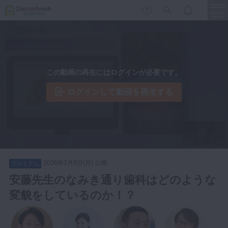
menu
保存修復
新着
新規登録
ログイン
この動画の再生にはログインが必要です。
歯内療法
歯周治療
ログインして動画を再生する
LIVE
特集
DBラーニング
歯冠補綴
審美歯科
有床義歯
臨床知見録
小児歯科
2026年2月9日(月) 公開
プレミアム
歯科矯正
安藤先生のなみき通り歯科はどのような
口腔外科・歯科麻酔
変貌をしているのか！？
LIFE STYLE
コラム
セミナー
インプラント
デジタル・歯科技工