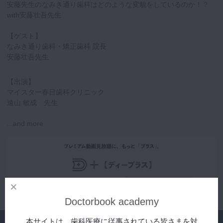
安藤先生のなみき通り歯科はどのような変貌をしているのか！？
with安藤壮吾先生
【ゲスト】
なみき通り歯科・矯正歯科 院長
安藤壮吾先生
【出演】
マイスター春日歯科クリニック
遠山 敏成 先生
...and more
Doctorbook academy
シリーズ
本サイトは、歯科医療に従事されている皆さまを対