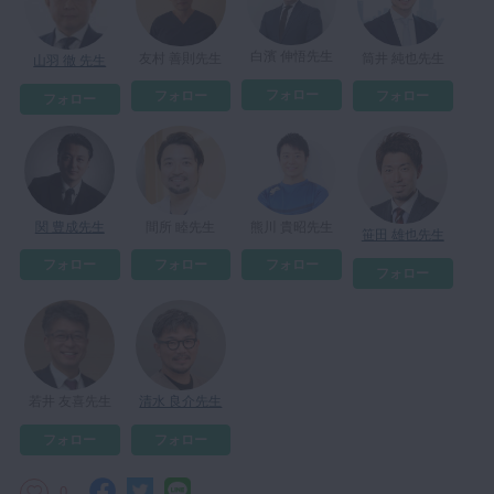
白濱 伸悟先生
友村 善則先生
筒井 純也先生
山羽 徹 先生
フォロー
フォロー
フォロー
フォロー
関 豊成先生
間所 睦先生
熊川 貴昭先生
笹田 雄也先生
フォロー
フォロー
フォロー
フォロー
若井 友喜先生
清水 良介先生
フォロー
フォロー
0