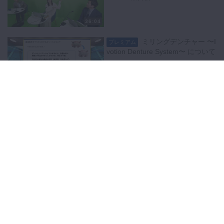
36:04
ミリングデンチャー 〜I
プレミアム
votion Denture System〜 について
37:38
インプラントスタジオを
プレミアム
用いたフルデジタルインプラント治
療
39:11
ワンショットで撮影出来
プレミアム
るスタイリッシュなフェイススキャ
ナー実演
38:18
関連動画