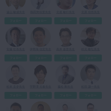
マイクロ・レーザー
遠山 敏成先生
熱田悠佳里先生
北道 敏行先生
北原 信也先生
予防歯科
フォロー
フォロー
フォロー
フォロー
咬合機能
診査・診断
訪問歯科・高齢者歯科
基礎医学
安藤 壮吾先生
伊勢海 信宏先生
高井 基普先生
杉元 敬弘先生
医院経営・開業
フォロー
フォロー
フォロー
フォロー
松本 圭史先生
宇野澤 元春先生
藤松 剛先生
松田 謙一先生
フォロー
フォロー
フォロー
フォロー