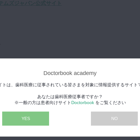
テムズジャパン公式サイト
ル
生まれる
Doctorbook academy
歯学部卒業
大学院歯学研究科歯科臨床系終了，博士（歯学）
イトは、歯科医療に従事されている皆さまを対象に情報提供するサイト
助手（歯学部保存学教室修復学講座）
講師（歯学部保存学教室修復学講座）
あなたは歯科医療従事者ですか？
教授（歯学部保存学教室修復学講座）
※一般の方は患者向けサイト
Doctorbook
をご覧ください
YES
NO