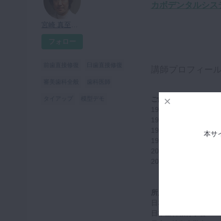
カボデンタルシス
宮崎 真至先生
フォロー
前歯直接修復
臼歯直接修復
講師プロフィー
審美歯科全般
歯科医師
タイアップ
模型デモ
ご経歴
1960年 秋田県に
1987年 日本大学
1991年 日本大学
本サ
1991年 日本大学
2003年 日本大学
2005年 日本大学
所属学会・団体
日本歯科審美学会
日本歯科教育学会