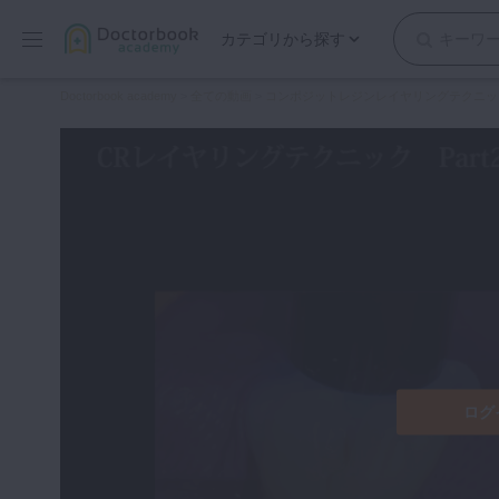
カテゴリから探す
保存修復
Doctorbook academy
>
全ての動画
>
コンポジットレジンレイヤリングテクニッ
歯内療法
歯周治療
歯冠補綴
審美歯科
有床義歯
小児歯科
歯科矯正
口腔外科・歯科麻酔
インプラント
ログ
デジタル・歯科技工
マイクロ・レーザー
予防歯科