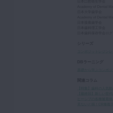
日本口腔衛生学会
Academy of Dental Mate
日本大学歯学会
Academy of Dental Mate
日本接着歯学会
日本歯科理工学会
日本歯科保存学会ログ
シリーズ
コンポジットレジンレ
DBラーニング
基礎から学ぶコンポジッ
関連コラム
【特集】歯科の人気動画を
【最終回】新しい世代
ヒーシブの各種被着体
見ないと損！CR修復