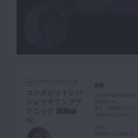
咬合機能
診査・診断
訪問歯科・高齢者歯科
基礎医学
医院経営・開業
2016年5月20日(金) 公開
無料
概要
コンポジットレジ
日本大学歯学部教授の
ンレイヤリングテ
る講座です。
通常、宮崎先生が行っ
クニック 講義編
本動画ではコンポジッ
#2
【PR】
宮崎先生がご使用頂い