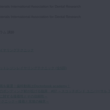
rials International Association for Dental Research
rials International Association for Dental Research
ラム 講師
イヤリングテクニック
トレジンレイヤリングテクニック (全5回)
厳選！歯科動画はDoctorbook academy！
のボンディング材が拡げる臨床 #07 ～スコッチボンド ユニバーサル 
に対する接着性とその信頼性～
テクニック～接着と充填の極意～