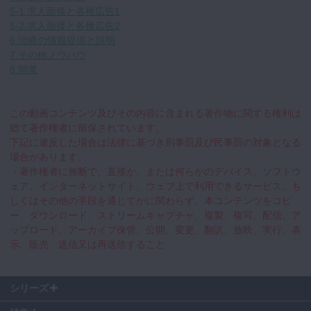
5-1.求人面接と各種広告1
5-2.求人面接と各種広告2
6.治療の情報提供と説明
7.その他ノウハウ
8.開業
この動画コンテンツ及びその内容に含まれる著作物に関する権利は
総て著作権者に留保されています。
下記に違反した場合は法律に基づき刑事罰及び民事罰の対象となる
場合があります。
・著作権者に無断で、直接か、または何らかのデバイス、ソフトウ
ェア、インターネットサイト、ウェブ上で利用できるサービス、も
しくはその他の手段を通じてかに関わらず、本コンテンツをコピ
ー、ダウンロード、ストリームキャプチャ、複製、複写、配信、ア
ップロード、アーカイブ保管、公開、変更、翻訳、放映、実行、表
示、販売、送信又は再送信すること
シリーズ