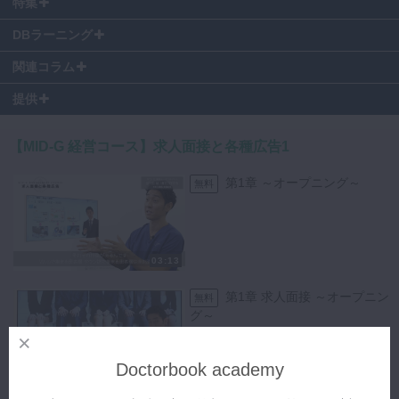
特集
DBラーニング
関連コラム
提供
【MID-G 経営コース】求人面接と各種広告1
第1章 ～オープニング～
無料
03:13
第1章 求人面接 ～オープニン
無料
グ～
Doctorbook academy
00:13