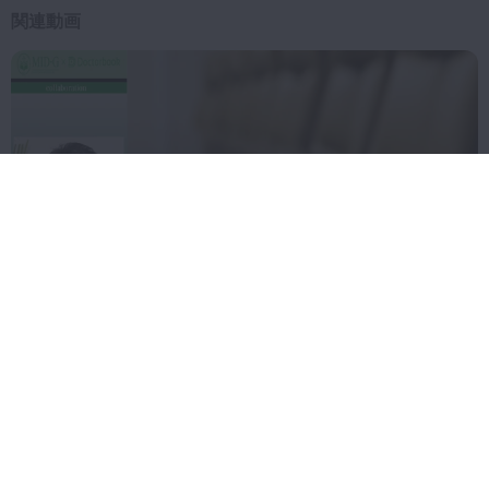
第5章 ④試用期間（14日
関連動画
スペシャル
ルール）
02:16
第5章 ④試用期間（DA
スペシャル
学校）
01:40
第5章 ④試用期間（D
スペシャル
r.）
2018年9月7日(金) 公開
【MID-G x Doctorbook】「求人面接と各種広告」
無料
01:52
第6章 （参考）退職時の
スペシャル
手続き