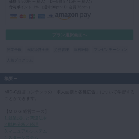
価格
9,900円〜(税込) （D+会員 8,415円〜(税込)）
付与ポイント
1% （通常:90pt〜 D+会員:76pt〜）
マイクロ・レーザー
予防歯科
咬合機能
プラン選択画面へ
診査・診断
訪問歯科・高齢者歯科
開業全般
医院経営全般
労務管理
歯科医師
プレゼンテーション
基礎医学
人気プログラム
医院経営・開業
概要
MID-G経営コンテンツの「求人面接と各種広告」について学習する
ことができます。
【MID-G 経営コース】
1.就業規則と関連法令
2.財務分析と経理
3.マニュアルシステム
4.スターシステム