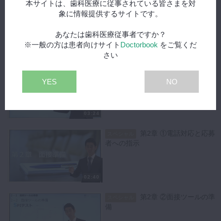
本サイトは、歯科医療に従事されている皆さまを対
第1章 ①媒体・料金・期
スペシャル
象に情報提供するサイトです。
間
あなたは歯科医療従事者ですか？
※一般の方は患者向けサイト
Doctorbook
をご覧くだ
05:08
さい
第1章 ②記載内容・給料
スペシャル
の相場
YES
NO
03:24
第2章 ①電話対応と応募
スペシャル
者への指示
02:40
第2章 ②面接ツールの準
スペシャル
備