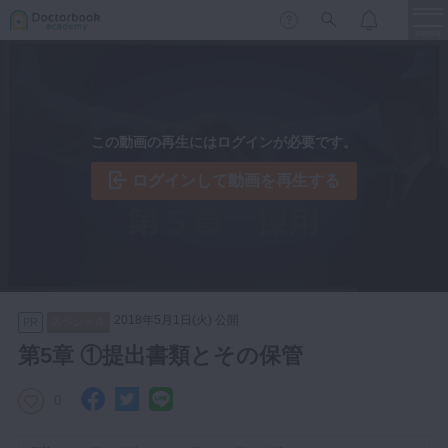
menu
保存修復
新着
新規登録
ログイン
この動画の再生にはログインが必要です。
歯内療法
歯周治療
ログインして動画を再生する
LIVE
特集
DBラーニング
歯冠補綴
審美歯科
有床義歯
臨床知見録
小児歯科
2018年5月1日(火) 公開
スペシャル
PR
歯科矯正
第5章 ①提出書類とその保管
口腔外科・歯科麻酔
LIFE STYLE
コラム
セミナー
0
インプラント
デジタル・歯科技工