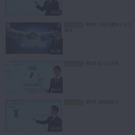
00:19
第5章 ①提出書類とその
スペシャル
保管
02:28
第5章 ②入社説明
スペシャル
01:14
第5章 ③物品貸与
スペシャル
00:56