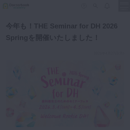
menu
今年も！THE Seminar for DH 2026
保存修復
新着
新規登録
ログイン
Springを開催いたしました！
歯内療法
歯周治療
2026年4月27日(月)
LIVE
特集
DBラーニング
歯冠補綴
審美歯科
有床義歯
臨床知見録
小児歯科
歯科矯正
口腔外科・歯科麻酔
LIFE STYLE
コラム
セミナー
インプラント
デジタル・歯科技工