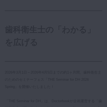
マイクロ・レーザー
予防歯科
咬合機能
歯科衛生士の「わかる」
診査・診断
訪問歯科・高齢者歯科
を広げる
基礎医学
医院経営・開業
2026年3月1日～2026年4月5日までの約1ヶ月間、歯科衛生士
のためのセミナーフェス「THE Seminar for DH 2026
Spring」を開催いたしました！
「THE Seminar for DH」は、Doctorbookが企画運営する「歯