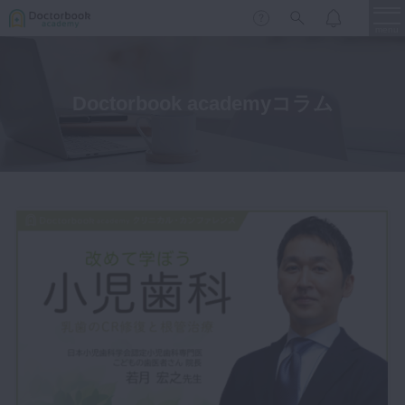
menu
Doctorbook academyコラム
保存修復
新着
新規登録
ログイン
歯内療法
歯周治療
LIVE
特集
DBラーニング
歯冠補綴
審美歯科
有床義歯
臨床知見録
小児歯科
歯科矯正
口腔外科・歯科麻酔
LIFE STYLE
コラム
セミナー
インプラント
デジタル・歯科技工