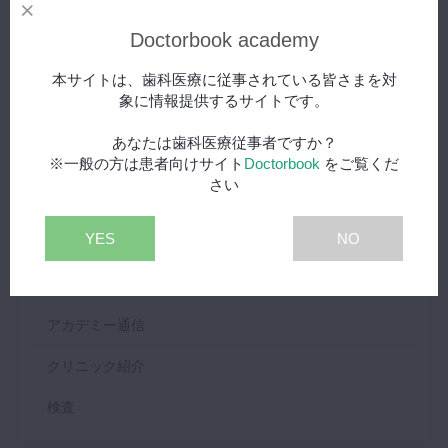
Doctorbook academy
セミナー・学会
用語集
本サイトは、歯科医療に従事されている皆さまを対
象に情報提供するサイトです。
解説
あなたは歯科医療従事者ですか？
お知らせ
※一般の方は患者向けサイト
Doctorbook
をご覧くだ
さい
開業・経営
YES
NO
ランキング
その他
アカデミー通信
クリニック紹介
検査