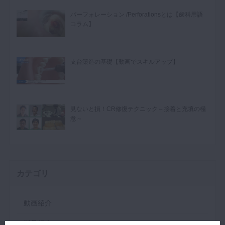
パーフォレーション /Perforationsとは【歯科用語
コラム】
支台築造の基礎【動画でスキルアップ】
見ないと損！CR修復テクニック～接着と充填の極
意～
カテゴリ
動画紹介
製品紹介