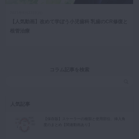
マイクロ・レーザー
2021年8月23日(月)
予防歯科
【人気動画】改めて学ぼう小児歯科 乳歯のCR修復と
咬合機能
根管治療
診査・診断
訪問歯科・高齢者歯科
基礎医学
コラム記事を検索
医院経営・開業
人気記事
【保存版】スケーラーの種類と使用部位、挿入角
度のまとめ【関連動画あり】