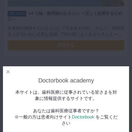
#4 う蝕・歯周病のおさらい ～正しく説明するため
プレミアム
に～
患者様の興味をどのようにして引き出すのか。 そして、信頼度
を上げるために必要な知識、TBIの際によくあるシチュエーシ
ョンと説明の仕方・指導方法について詳しく講義していただき
再生する
ました。
Doctorbook academy
本サイトは、歯科医療に従事されている皆さまを対
象に情報提供するサイトです。
あなたは歯科医療従事者ですか？
※一般の方は患者向けサイト
Doctorbook
をご覧くだ
さい