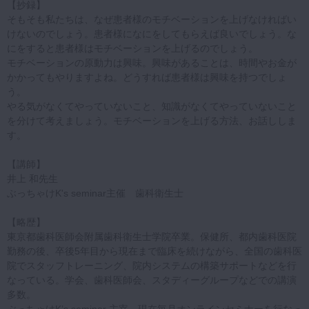
【抄録】
そもそも私たちは、なぜ患者様のモチベーションを上げなければい
けないのでしょう。患者様になにをしてもらえば良いでしょう。な
にをすると患者様はモチベーションを上げるのでしょう。
モチベーションの原動力は興味。興味があることは、時間やお金が
かかってもやりますよね。どうすれば患者様は興味を持つでしょ
う。
やる気がなくてやっていないこと、知識がなくてやっていないこと
を分けて考えましょう。モチベーションを上げる方法、お話ししま
す。
【講師】
井上 和先生
ぶっちゃけK's seminar主催 歯科衛生士
【略歴】
東京都歯科医師会附属歯科衛生士学院卒業。保健所、都内歯科医院
勤務の後、卒後5年目から現在まで臨床を続けながら、全国の歯科医
院でスタッフトレーニング、院内システムの構築サポートなどを行
なっている。学会、歯科医師会、スタディーグループなどでの講演
多数。