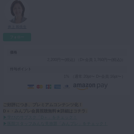
マイクロ・レーザー
予防歯科
井上 和先生
咬合機能
診査・診断
フォロー
訪問歯科・高齢者歯科
価格
基礎医学
2,200円〜(税込) （D+会員 1,760円〜(税込)）
医院経営・開業
付与ポイント
1% （通常:20pt〜 D+会員:16pt〜）
ご好評につき、プレミアムコンテンツ化！
D＋・みんプレ会員視聴無料★詳細はコチラ↓
▶学びのサブスク「D＋」をチェック！
▶医院スタッフみんな見放題「みんプレ」をチェック！