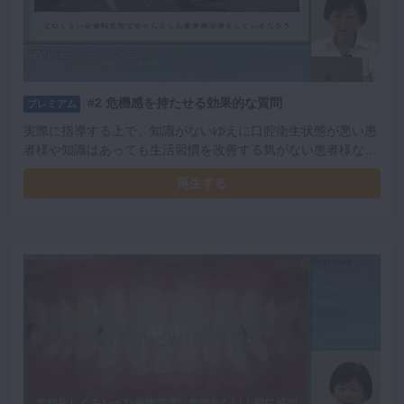
#2 危機感を持たせる効果的な質問
プレミアム
実際に指導する上で、知識がないゆえに口腔衛生状態が悪い患
者様や知識はあっても生活習慣を改善する気がない患者様など
様々です。 では、どのようにしてモチベーションを上げるの
再生する
か。危機感を持たせる問いかけ、興味の持たせ方など詳しく解
説していただきました。