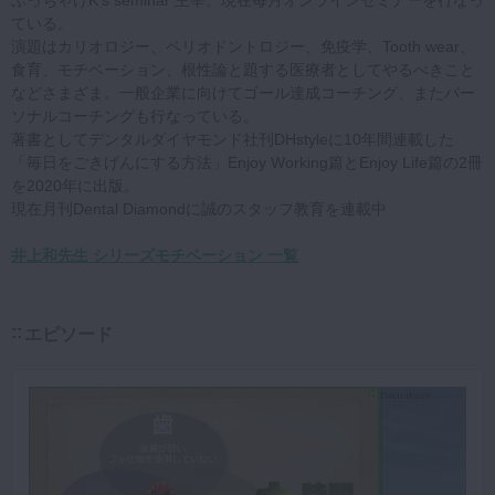
ぶっちゃけK’s seminar 主宰。現在毎月オンラインセミナーを行なっ
ている。
演題はカリオロジー、ペリオドントロジー、免疫学、Tooth wear、
食育、モチベーション、根性論と題する医療者としてやるべきこと
などさまざま。一般企業に向けてゴール達成コーチング、またパー
ソナルコーチングも行なっている。
著書としてデンタルダイヤモンド社刊DHstyleに10年間連載した
「毎日をごきげんにする方法」Enjoy Working篇とEnjoy Life篇の2冊
を2020年に出版。
現在月刊Dental Diamondに誠のスタッフ教育を連載中
井上和先生 シリーズモチベーション 一覧
エピソード