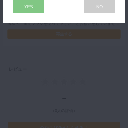
YES
NO
#5 患者様への伝え方・指導の仕方
プレミアム
「健康に興味がない」「説明を聞く気がない」。 こういった患
者様へ「歯間ブラシを使って下さい」とお願いをしていません
か？ 私たちがすべきことはお願いではありません。どう対応す
再生する
るべきか、井上先生の経験と実際の症例をもとに詳しく解説し
ていただきました。
レビュー
-
（0人の評価）
今なら100ptもらえる！