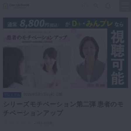
menu
保存修復
新着
新規登録
ログイン
歯内療法
歯周治療
LIVE
特集
DBラーニング
歯冠補綴
審美歯科
有床義歯
臨床知見録
小児歯科
2026年5月13日(水) 公開
プレミアム
歯科矯正
シリーズモチベーション第二弾 患者のモ
口腔外科・歯科麻酔
チベーションアップ
LIFE STYLE
コラム
セミナー
インプラント
-
（
0人の評価
）
デジタル・歯科技工