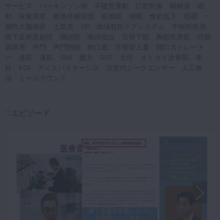
サービス パーキンソン病 不随意運動 口腔乾燥 睡眠薬 眠
剤 味覚異常 錐体外路症状 筋弛緩 傾眠 食欲低下 咀嚼 一
側性大脳病変 上気道 XP 地域包括ケアシステム 中枢性疾患
嚥下反射惹起性 咽頭腔 喉頭低位 舌骨下筋 胸鎖乳突筋 呼吸
器障害 声門 声門閉鎖 軟口蓋 舌骨挙上量 開口力トレーナ
ー 速筋 遅筋 SMI 握力 SST 舌圧 オトガイ舌骨筋 体
幹 FGI ディスバイオーシス 次世代シークエンサー 人工喉
頭 ミールラウンド
エピソード