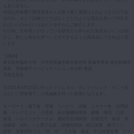
もありません。
今回は摂食嚥下障害患者さんを取り巻く環境はどのようなものであ
るのか、そして訓練だけではなくてどのような視点を持って対応す
ればいいのかというあたりを中心にご紹介します。
その他、近年我々が行っている研究から得られた知見をいくつか紹
介し、新たな視点を持つことができるような講演会にできればと思
います。
【講師】
東京医科歯科大学 大学院医歯学総合研究科 医歯学専攻 老化制御学
講座 摂食嚥下リハビリテーション学分野 教授
戸原玄先生
※2021年3月22日に行ったクリニカル・カンファレンス「今こそ知
りたい！摂食嚥下」の再編集を行った動画となります。
キーワード：嚥下食 胃瘻 リハビリ 誤嚥 ミキサー食 訪問診
療 インプラント 介護食 高次脳機能障害 腫瘍 咽頭 口腔
食道 バルーンカテーテル 遷延性意識障害 舌根沈下 喉頭 気
道確保 ADL くも膜下出血 誤嚥性肺炎 経口栄養 嚥下リハ
経管 栄養摂取方法 VE VF 入れ歯 義歯 中心静脈栄養 デイ