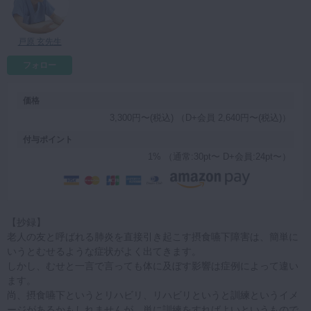
マイクロ・レーザー
予防歯科
戸原 玄先生
咬合機能
フォロー
診査・診断
価格
訪問歯科・高齢者歯科
3,300円〜(税込) （D+会員 2,640円〜(税込)）
基礎医学
付与ポイント
医院経営・開業
1% （通常:30pt〜 D+会員:24pt〜）
【抄録】
老人の友と呼ばれる肺炎を直接引き起こす摂食嚥下障害は、簡単に
いうとむせるような症状がよく出てきます。
しかし、むせと一言で言っても体に及ぼす影響は症例によって違い
ます。
尚、摂食嚥下というとリハビリ、リハビリというと訓練というイメ
ージがあるかもしれませんが、単に訓練をすればよいというもので