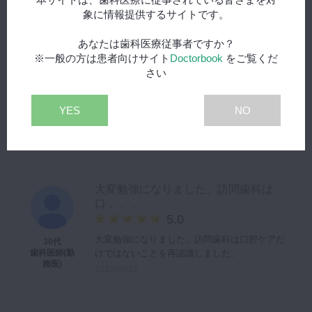
象に情報提供するサイトです。
あなたは歯科医療従事者ですか？
動画での嚥下障害の説明がわかりや
※一般の方は患者向けサイト
Doctorbook
をご覧くだ
す．．．
さい
5.0
動画での嚥下障害の説明がわかりやすかったで
60代
す。歯列改善が呼吸を改善する論文を読みたい
歯科医師(勤
YES
NO
務医)
です。
2023/08/22
大変勉強になりました。訪問歯科は
口．．．
5.0
大変勉強になりました。訪問歯科は口腔ケアだ
30代
けではないことを再認識しました。
歯科医師(勤
務医)
2023/08/22