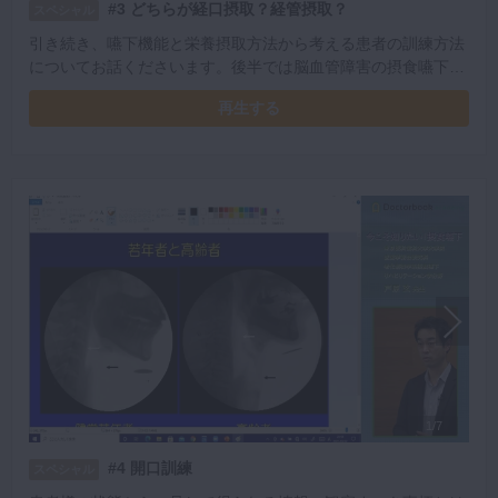
#3 どちらが経口摂取？経管摂取？
スペシャル
引き続き、嚥下機能と栄養摂取方法から考える患者の訓練方法
についてお話くださいます。後半では脳血管障害の摂食嚥下障
害の頻度や、舌摂食補助床や舌が短い患者に使う器具の説明が
再生する
あり、最後には歯並びも大事だという症例を供覧しています。
1/7
#4 開口訓練
スペシャル