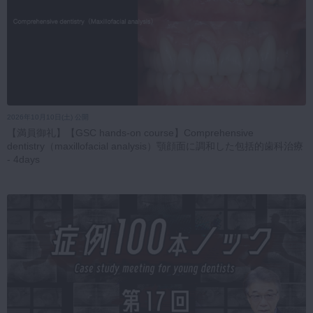
2026年10月10日(土) 公開
【満員御礼】【GSC hands-on course】Comprehensive
dentistry（maxillofacial analysis）顎顔面に調和した包括的歯科治療
- 4days