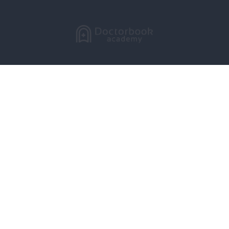
LIVE配信
動画で学ぶ
セミナーをさがす
DBラーニング
製品レビュー
症例投稿
コラム
メーカー
講師一覧
学会・大学
スタディグループ
Doctorbook academyとは？
よくある質問
お問い合わせ
広告出稿に関するお問い合わせ