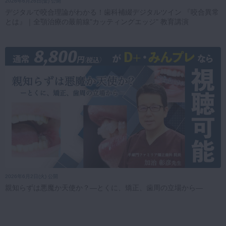
2026年6月26日(金) 公開
デジタルで咬合理論がわかる！歯科補綴デジタルツイン 『咬合異常
とは』｜全顎治療の最前線"カッティングエッジ" 教育講演
2026年6月2日(火) 公開
親知らずは悪魔か天使か？―とくに、矯正、歯周の立場から―