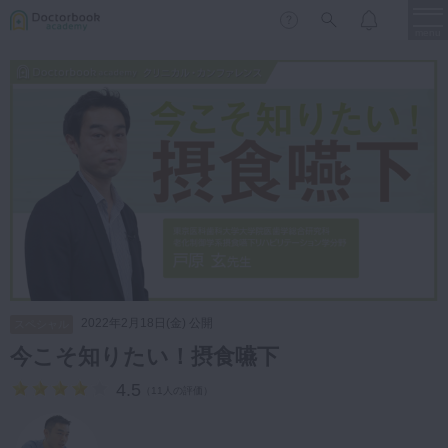
menu
保存修復
新着
新規登録
ログイン
歯内療法
歯周治療
LIVE
特集
DBラーニング
歯冠補綴
審美歯科
有床義歯
臨床知見録
小児歯科
2022年2月18日(金) 公開
スペシャル
歯科矯正
今こそ知りたい！摂食嚥下
口腔外科・歯科麻酔
LIFE STYLE
コラム
セミナー
4.5
（
11人の評価
）
インプラント
デジタル・歯科技工