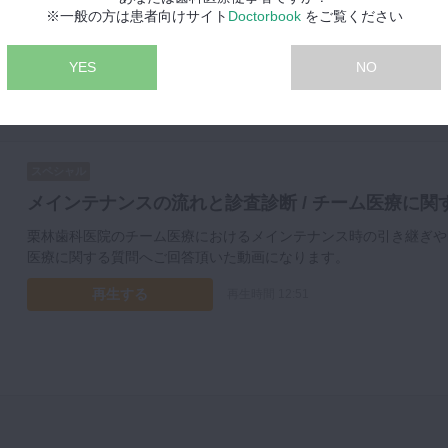
※一般の方は患者向けサイト
Doctorbook
をご覧ください
再生する
再生時間 12:37
YES
NO
スペシャル
メインテナンスの流れと診査診断 / チーム医療に関す
栗林歯科医院のチーム医療におけるメインテナンス時の引き継ぎや
医療に関する質問へご回答頂いた動画になります。
再生する
再生時間 12:51