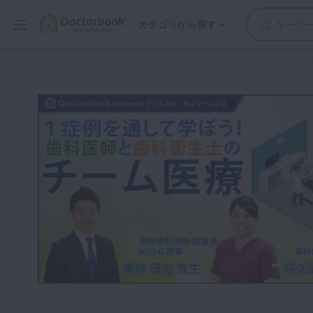
カテゴリから探す
保存修復
Doctorbook academy
>
全ての動画
>
1症例を通して学ぼう！歯科医師と歯科衛
歯内療法
歯周治療
歯冠補綴
審美歯科
有床義歯
小児歯科
歯科矯正
口腔外科・歯科麻酔
インプラント
デジタル・歯科技工
マイクロ・レーザー
予防歯科