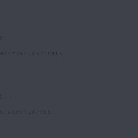
で．．．
際のサブカルテも参考になりました。
思．．．
た。ありがとうございました。