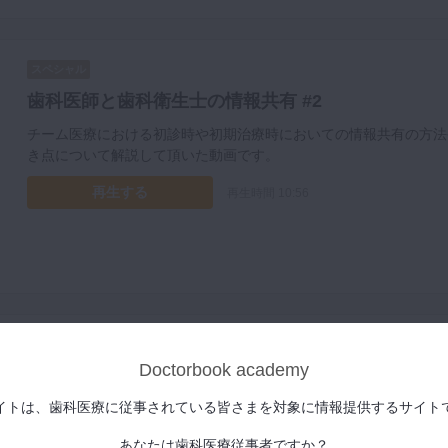
スペシャル
歯科医師と歯科衛生士の情報共有 #2
チーム医療における初診時や初期治療時においての情報共有の方法
き点について解説して頂いた動画です。
再生する
再生時間 10:56
スペシャル
Doctorbook academy
診療内容シートとアシスト事前準備シートの活用 / M
イトは、歯科医療に従事されている皆さまを対象に情報提供するサイト
チーム医療における初期治療、治療時での引き継ぎや協力体制の構
や実際の治療内容も解説して頂いています。
あなたは歯科医療従事者ですか？