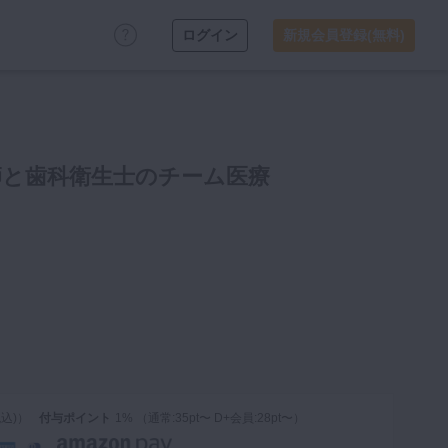
ログイン
新規会員登録(無料)
師と歯科衛生士のチーム医療
税込)）
付与ポイント
1% （通常:35pt〜 D+会員:28pt〜）