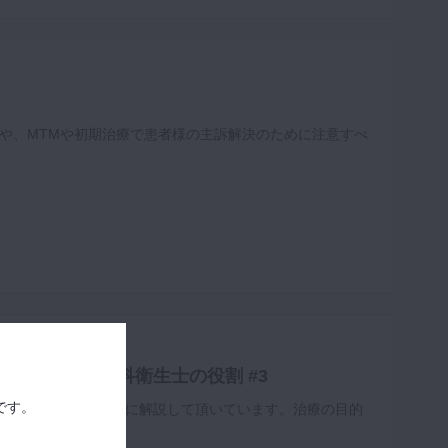
や、MTMや初期治療で患者様の主訴解決のために注意すべ
FT治療での歯科衛生士の役割 #3
です。
築について栗林先生に解説して頂いています。治療の目的