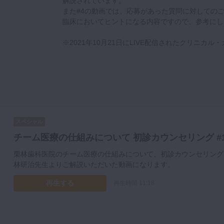
解説されています。
また#4の動画では、応募があった質問に対しての
臨床においてヒントになる内容ですので、参考にし
※2021年10月21日にLIVE配信されたクリニカ
スペシャル
チーム医療の仕組みについて 初診カウンセリング #
栗林歯科医院のチーム医療の仕組みについて、初診カウンセリング
林研治先生よりご解説いただいた動画になります。
再生する
再生時間 11:18