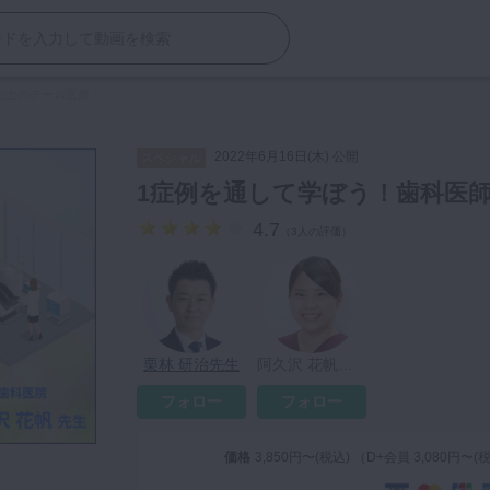
生士のチーム医療
2022年6月16日(木) 公開
スペシャル
1症例を通して学ぼう！歯科医
4.7
（
3人の評価
）
栗林 研治先生
阿久沢 花帆先生
フォロー
フォロー
価格
3,850円〜(税込) （D+会員 3,080円〜(