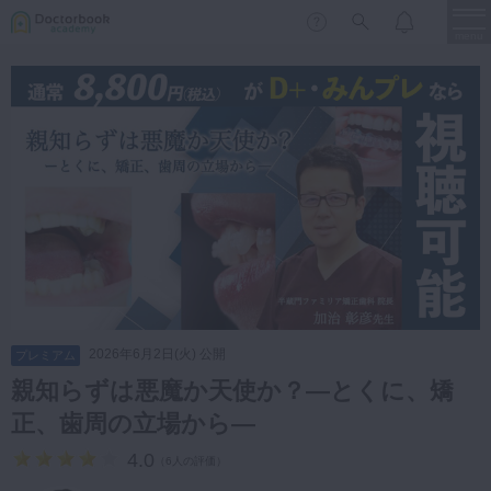
menu
保存修復
新着
新規登録
ログイン
歯内療法
歯周治療
LIVE
特集
DBラーニング
歯冠補綴
審美歯科
有床義歯
臨床知見録
小児歯科
2026年6月2日(火) 公開
プレミアム
歯科矯正
親知らずは悪魔か天使か？―とくに、矯
口腔外科・歯科麻酔
正、歯周の立場から―
LIFE STYLE
コラム
セミナー
インプラント
4.0
（
6人の評価
）
デジタル・歯科技工