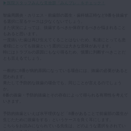
▶医院スタッフみんな見放題「みんプレ」をチェック！
智歯周囲炎・カリエス・前歯部の叢生・歯科矯正時など8番を抜歯す
る選択に至るケースは少なくないでしょう。
また状況によっては、抜歯するべきか保存するべきか悩まれること
もあると思います。
一度抜いた歯は再び生えてくることはないため、私達にとっても患
者様にとっても抜歯という選択には大きな意味があります。
時にはトラブルの原因にもなり得るため、慎重に判断すべきことだ
とも言えるでしょう。
一般的に8番が病的原因になっている場合には、抜歯の必要があると
思われます。
果たして予防的な抜歯の場合でも、同じことが言えるのでしょう
か。
8番の抜歯・予防的抜歯とその存在によって得られる有用性を考えて
いきます。
予防的抜歯といえば水平埋伏など「8番があることで前歯部の叢生が
生じたために抜歯をする」というケースを良く耳にします。
こちらをお読みになられている先生は、どのような選択をされてい