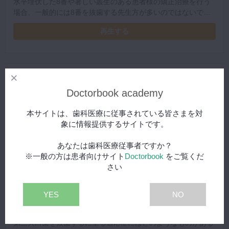
水平埋伏した8番や著しい叢生のある患者様の矯正治療を行う
場合、一般的には8番を抜歯する先生方が多いのではないでし
ょうか。そのような場合でも、残すことで有効に利用できるケ
再生する
ースがあります。
Doctorbook academy
本サイトは、歯科医療に従事されている皆さまを対
象に情報提供するサイトです。
あなたは歯科医療従事者ですか？
※一般の方は患者向けサイト
Doctorbook
をご覧くだ
さい
1/7
YES
NO
第三大臼歯抜歯の代替歯としての有用性と適応症
プレミアム
#5
第三大臼歯を抜歯するに至る適応症にはどのようなものがある