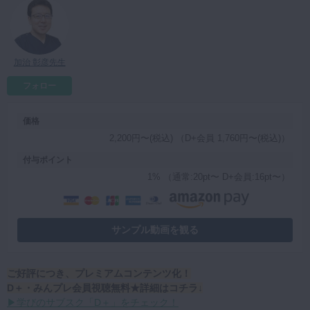
マイクロ・レーザー
予防歯科
加治 彰彦先生
咬合機能
診査・診断
フォロー
訪問歯科・高齢者歯科
価格
基礎医学
2,200円〜(税込) （D+会員 1,760円〜(税込)）
医院経営・開業
付与ポイント
1% （通常:20pt〜 D+会員:16pt〜）
サンプル動画を観る
ご好評につき、プレミアムコンテンツ化！
D＋・みんプレ会員視聴無料★詳細はコチラ↓
▶学びのサブスク「D＋」をチェック！