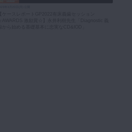
023年3月20日(月) 公開
【ケースレポートGP2022有床義歯セッション
☆AWARDS 激励賞☆】永井利樹先生「Diagnostic 義
歯から始める基礎基本に忠実なCD&IOD」