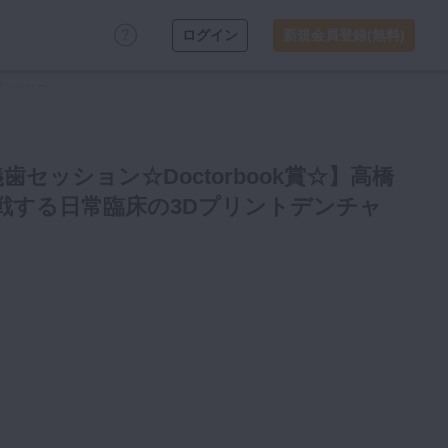
ログイン
新規会員登録(無料)
デンチャー」
歯セッション☆Doctorbook賞☆】高橋
戦する日常臨床の3Dプリントデンチャ