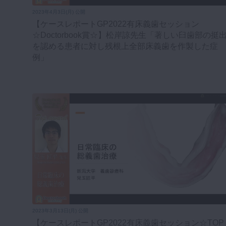
2023年4月3日(月) 公開
【ケースレポートGP2022有床義歯セッション
☆Doctorbook賞☆】松岸諒先生「著しい臼歯部の挺
を認める患者に対し残根上全部床義歯を作製した症
例」
2023年3月13日(月) 公開
【ケースレポートGP2022有床義歯セッション☆TOP