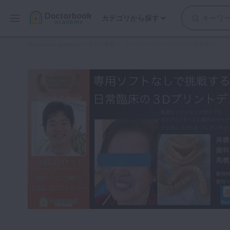
カテゴリから探す
保存修復
Doctorbook academy
>
全ての動画
>
【ケースレポートGP2022有床義歯セッシ
歯内療法
歯周治療
歯冠補綴
審美歯科
有床義歯
小児歯科
歯科矯正
口腔外科・歯科麻酔
インプラント
デジタル・歯科技工
マイクロ・レーザー
予防歯科