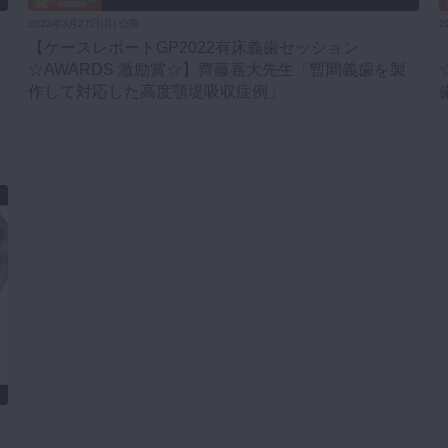
2023年3月27日(月) 公開
2
【ケースレポートGP2022有床義歯セッション
出
☆AWARDS 激励賞☆】齊藤嘉大先生「暫間義歯を製
作して対応した高度顎堤吸収症例」