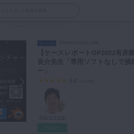
ョン☆Doctorbook賞☆】高橋良介先生「専用ソフトなしで挑戦する日常臨床の3Dプリント
2023年6月13日(火) 公開
プレミアム
【ケースレポートGP2022有床義
良介先生「専用ソフトなしで挑
ー」
5.0
（
1人の評価
）
1/7
高橋 良介先生
フォロー