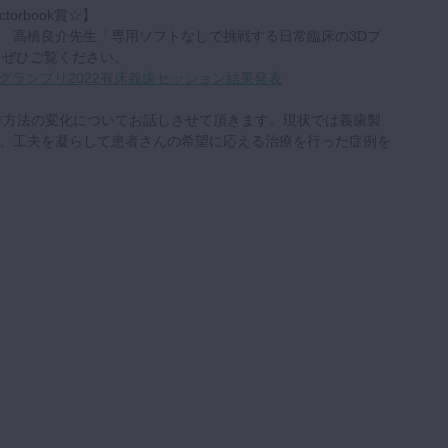
orbook賞☆】
で、 高橋良介先生「専用ソフトなしで挑戦する日常臨床の3Dプ
た！ぜひご覧ください。
レポートグランプリ2022有床義歯セッション結果発表
作方法の変化についてお話しさせて頂きます。現状では義歯製
、工夫を凝らして患者さんの希望に応える治療を行った症例を