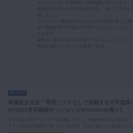
３Dプリンターを積極的に義歯臨床に取り入れて、
患者様のためにCAD/CAMを応用し、様々な工夫
感じました。
３Dプリント義歯は残念ながらまだ保険診療では用
間で義歯の製作や修正後の再出力を行うことにより
られます。
最後に、先生ご自身も発表中におっしゃっていまし
術式を成功させることが重要ですね。
プレミアム
高橋良介先生「専用ソフトなしで挑戦する日常臨床
GP2022有床義歯セッション☆Doctobook賞☆】
デジタルと3Dプリンターを使用して行う、義歯製作方法の変化に
とデジタルの過渡期と思っていますが、工夫を凝らして患者さんの