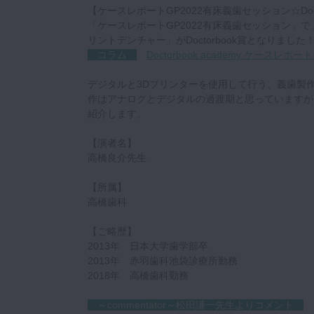
【ケースレポートGP2022有床義歯セッション☆Doct
「ケースレポートGP2022有床義歯セッション」
リントデンチャー」がDoctorbook賞となりまし
コラム
Doctorbook academy ケース
デジタルと3Dプリンターを使用して行う、義歯製
作はアナログとデジタルの過渡期と思っていますが
紹介します。
【演者名】
高橋良介先生
【所属】
高橋歯科
【ご略歴】
2013年 日本大学歯学部卒
2013年 赤羽歯科池袋診療所勤務
2018年 高橋歯科勤務
～commentator～松田謙一先生よりコメント