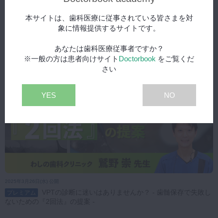
2025年3月5日(水) 公開
本サイトは、歯科医療に従事されている皆さまを対
GPが押さえておきたい小児矯正の基礎
プレミアム
象に情報提供するサイトです。
あなたは歯科医療従事者ですか？
※一般の方は患者向けサイト
Doctorbook
をご覧くだ
さい
YES
NO
2025年3月26日(水) 公開
VPTの診断に迷いはありませんか？ - 歯髄保存で失敗し
プレミアム
ないための『2回法』の提案 -