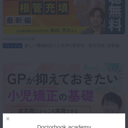
2025年8月18日(月) 公開
新しい機械的拡大と洗浄の重要性・根管充填│最新編
プレミアム
Doctorbook academy