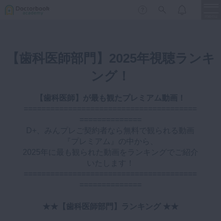
menu
保存修復
【歯科医師部門】2025年視聴ランキ
新着
新規登録
ログイン
歯内療法
ング！
歯周治療
【歯科医師】が最も観たプレミアム動画！
LIVE
特集
DBラーニング
歯冠補綴
=======================================
==============
審美歯科
D+、みんプレご契約者なら無料で観られる動画
有床義歯
『プレミアム』の中から、
臨床知見録
2025年に最も観られた動画をランキングでご紹介
小児歯科
いたします！
歯科矯正
=======================================
==============
口腔外科・歯科麻酔
LIFE STYLE
コラム
セミナー
インプラント
★★【歯科医師部門】ランキング ★★
デジタル・歯科技工