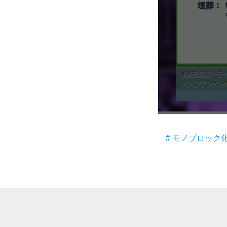
咬合機能
診査・診断
訪問歯科・高齢者歯科
基礎医学
医院経営・開業
# モノブロック