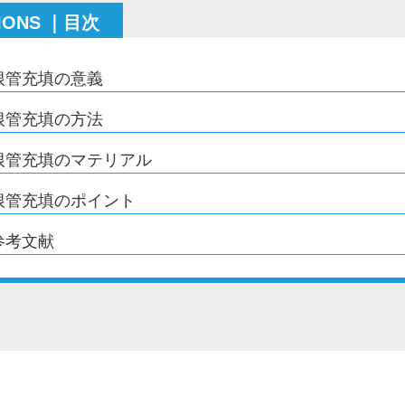
IONS ｜目次
根管充填の意義
根管充填の方法
根管充填のマテリアル
根管充填のポイント
参考文献