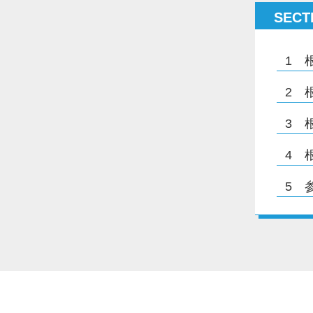
SECT
1
2
3
4
5