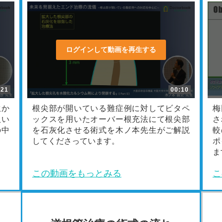
ログインして動画を再生する
:21
00:10
生か
根尖部が開いている難症例に対してビタペ
梅
扱い
ックスを用いたオーバー根充法にて根尖部
さ
の中
を石灰化させる術式を木ノ本先生がご解説
較
。
してくださっています。
ポ
ま
この動画をもっとみる
こ