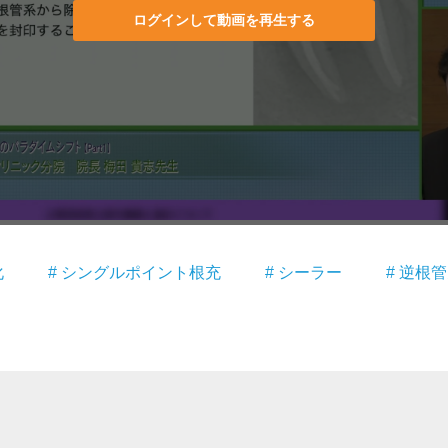
ログインして動画を再生する
化
# シングルポイント根充
# シーラー
# 逆根