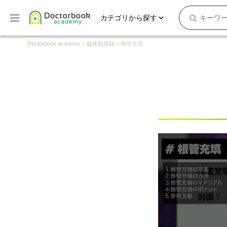
カテゴリから探す
保存修復
Doctorbook academy
>
臨床知見録
>
根管充填
歯内療法
歯周治療
歯冠補綴
審美歯科
有床義歯
小児歯科
歯科矯正
口腔外科・歯科麻酔
インプラント
デジタル・歯科技工
マイクロ・レーザー
予防歯科