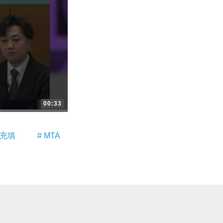
00:33
管充填
# MTA