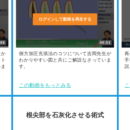
ログインして動画を再生する
:09
00:53
生か
側方加圧充填法のコツについて吉岡先生が
再
ント
わかりやすい図と共にご解説なさっていま
手
いま
す。
説
この動画をもっとみる
こ
根尖部を石灰化させる術式