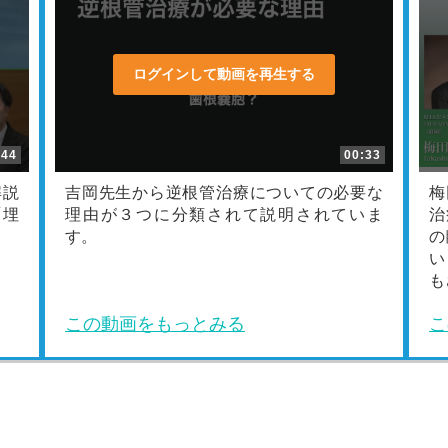
ログインして動画を再生する
:44
00:33
解説
吉岡先生から逆根管治療についての必要な
梅
「埋
理由が３つに分類されて説明されていま
治
す。
の
い
も
この動画をもっとみる
こ