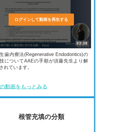
ログインして動画を再生する
03:39
生歯内療法(Regenerative Endodontics)の
技についてAAEの手順が須藤先生より解
されています。
の動画をもっとみる
根管充填の分類