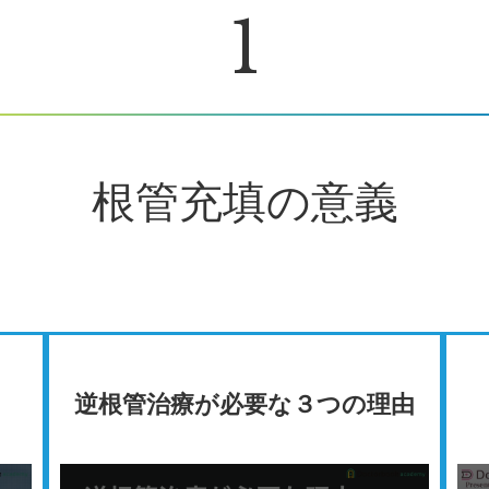
1
根管充填の意義
逆根管治療が必要な３つの理由