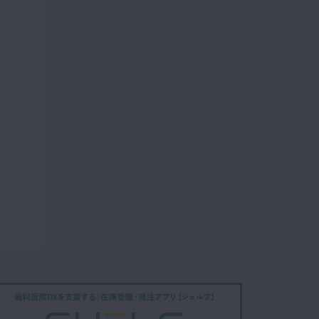
13:10
#12 装着
スペシャル
12
11:48
#13 調整、リ
スペシャル
コール
32:08
#14 術後の
スペシャル
検査・評価 / コラム 軟
14
質裏装材
17:26