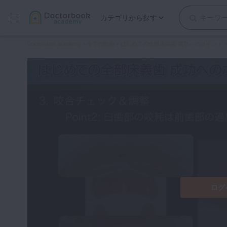
カテゴリから探す
保存修復
Doctorbook academy
>
全ての動画
>
はじめての全部床義歯 成功へのポイント
歯内療法
歯周治療
歯冠補綴
審美歯科
有床義歯
小児歯科
歯科矯正
口腔外科・歯科麻酔
インプラント
ログ
デジタル・歯科技工
マイクロ・レーザー
予防歯科