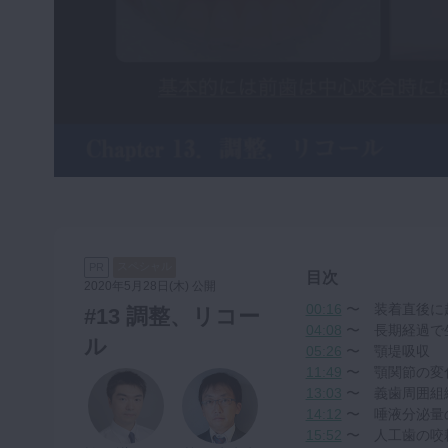
咬合機能
診査・診断
訪問歯科・高齢者歯科
基礎医学
医院経営・開業
スペシャル
PR
目次
2020年5月28日(木) 公開
00:16
〜 装着直後に
#13 調整、リコー
04:08
〜 長期経過で
ル
05:26
〜 顎堤吸収
11:49
〜 顎関節の変
13:03
〜 義歯周囲組
14:12
〜 唾液分泌量
15:52
〜 人工歯の咬