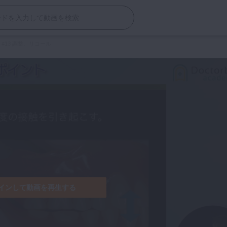
>
#13 調整、リコール
インして動画を再生する