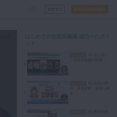
ログイン
新規会員登録(無料)
はじめての全部床義歯 成功へのポイ
ント
#1 はじめに
スペシャル
～全部床義歯の特徴～
1
20:10
#2 術前の問
スペシャル
診、診査診断、必要な検
2
査
17:24
#3 概形印象
スペシャル