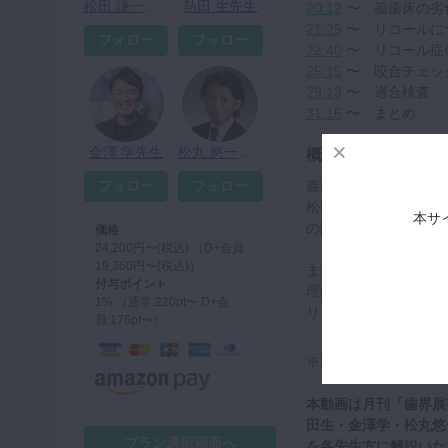
松田 謙一先生
熱田 生先生
20:12
〜 義歯床の劣
21:25
〜 リコールに
フォロー
フォロー
22:40
〜 リコール症
25:15
〜 咬合チェッ
29:13
〜 適合検査
31:16
〜 まとめ
金澤 学先生
松丸 悠一先生
概要
フォロー
フォロー
義歯装着直後にはどこ
松田謙一先生のプレゼ
本サ
の間隔や痛みが出やす
価格
24,200円〜(税込) （D+会員
19,360円〜(税込)）
また、長期的な義歯管
付与ポイント
理由をきちんとした理
1% （通常:220pt〜 D+会
リコールのステップも
員:176pt〜）
※2019年11月24
本動画は月刊「歯界展
田生・金澤学・松丸悠
プラン選択画面へ
を各先生方に解説いた