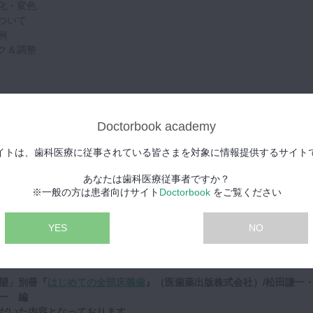
化・変色
ついて
例
ク＆調整
Doctorbook academy
かしらに痛みが生じる可能性が極めて高いです。
ンテーションでは、直後はどういったトラブルが出やすいのか、調整期
イトは、歯科医療に従事されている皆さまを対象に情報提供するサイト
い箇所について説明してくださっています。
あなたは歯科医療従事者ですか？
理をしていくにあたり、リコール時に見なければいけないポイントとそ
※一般の方は患者向けサイト
Doctorbook
をご覧ください
論を用いて詳しく説明していただいています。
順序立ててどのようにしていくかもお話ししてくださっています。
YES
NO
日に開催されたセミナーを撮影・編集したものです。
望」別冊『
はじめての全部床義歯
』（医歯薬出版株式会社）/松田謙一
一 編
だいた内容となっております。