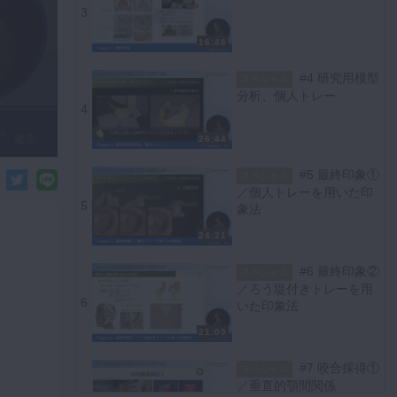
3
16:46
#4 研究用模型
スペシャル
分析、個人トレー
4
26:44
#5 最終印象①
スペシャル
／個人トレーを用いた印
5
象法
24:21
#6 最終印象②
スペシャル
／ろう堤付きトレーを用
6
いた印象法
21:09
#7 咬合採得①
スペシャル
／垂直的顎間関係