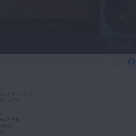
0
起こりやすい問題
生じる変化
化
織の筋力低下
の減少
耗