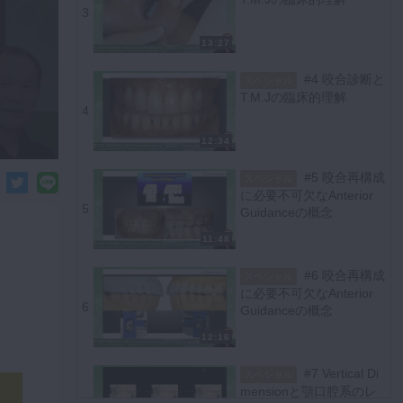
3
13:27
#4 咬合診断と
スペシャル
T.M.Jの臨床的理解
4
12:34
#5 咬合再構成
スペシャル
に必要不可欠なAnterior
5
Guidanceの概念
11:48
#6 咬合再構成
スペシャル
に必要不可欠なAnterior
6
Guidanceの概念
12:16
#7 Vertical Di
スペシャル
mensionと顎口腔系のレ