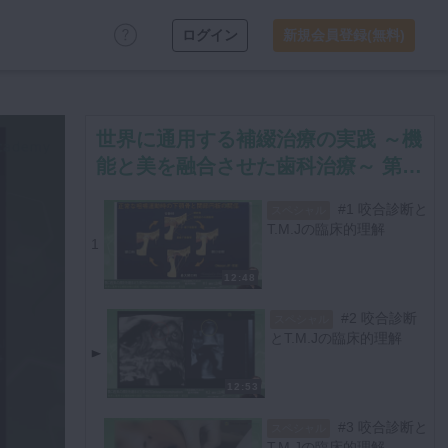
ログイン
新規会員登録(無料)
世界に通用する補綴治療の実践 ～機
能と美を融合させた歯科治療～ 第５
回「咬合再構成」
#1 咬合診断と
スペシャル
T.M.Jの臨床的理解
1
12:48
#2 咬合診断
スペシャル
とT.M.Jの臨床的理解
12:53
#3 咬合診断と
スペシャル
T.M.Jの臨床的理解