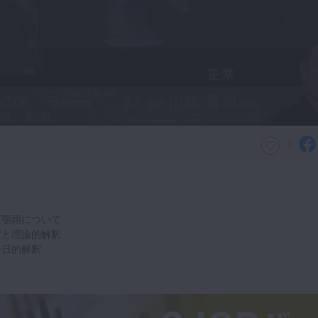
2
顎頭について
と理論的解釈
今日的解釈