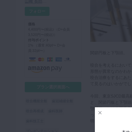
山﨑 長郎先生
フォロー
価格
4,400円〜(税込) （D+会員
3,520円〜(税込)）
付与ポイント
1% （通常:40pt〜 D+会
員:32pt〜）
関節円板と下顎頭。
咬合を考えるにおいて
形態が異常なのかわか
咬合治療をするにあた
て見るのはいかがでし
プラン選択画面へ
今回、東京SJCD最
咬合機能全般
歯冠補綴全般
と、関節円板と下顎頭
顎関節における正常像
咬合再構成
歯科医師
ったのでイメージがつ
明日からの臨床に役立
歯科技工士
プレゼンテーション
本サ