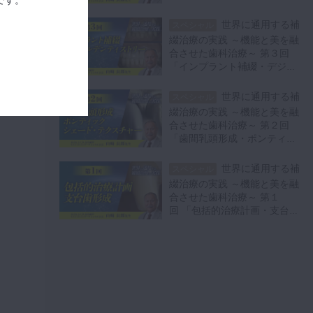
セラミックインレー・アンレ
的戦略
12:55
ー・ベニア修復」
世界に通用する補
スペシャル
綴治療の実践 ～機能と美を融
合させた歯科治療～ 第３回
「インプラント補綴・デジタ
ルデンティストリー・接着」
世界に通用する補
スペシャル
綴治療の実践 ～機能と美を融
合させた歯科治療～ 第２回
「歯間乳頭形成・ポンティッ
ク・シェード・テクスチャ
ー」
世界に通用する補
スペシャル
綴治療の実践 ～機能と美を融
合させた歯科治療～ 第１
回 「包括的治療計画・支台歯
形成」