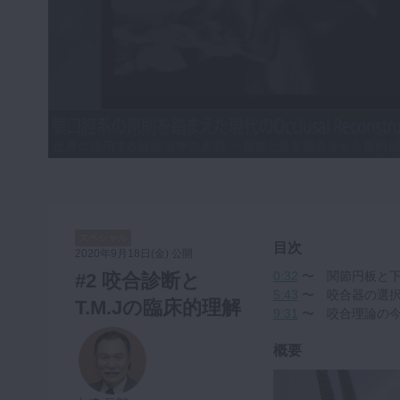
咬合機能
診査・診断
訪問歯科・高齢者歯科
基礎医学
医院経営・開業
スペシャル
目次
2020年9月18日(金) 公開
0:32
〜 関節円板と下
#2 咬合診断と
5:43
〜 咬合器の選択
T.M.Jの臨床的理解
9:31
〜 咬合理論の
概要