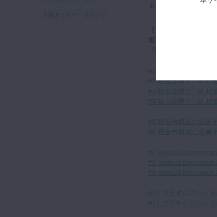
キーワード：中心位
人気セミナー・イベント
【シリーズ各話一覧】
世界に通用する補綴治
『顎口腔系の原則を踏まえた現
#1 咬合診断とT.M.J
#2 咬合診断とT.M.J
#3 咬合診断とT.M.J
#4 咬合診断とT.M.J
#5 咬合再構成に必要不可欠
#6 咬合再構成に必要不可欠
#7 Vertical Dim
#8 Vertical Dim
#9 Vertical Dim
#10 ブラキシズムとそ
#11 ブラキシズムとそ