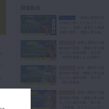
7
スポンス
関連動画
13:26
「複雑な審美症例
プレミアム
#8 Vertical Di
スペシャル
を成功に導くデジタルワーク
mensionと顎口腔系のレ
8
フロー」 世界に通用する補綴
スポンス
治療の実践 ～機能と美を融合
13:19
させた歯科治療～ 追加講演
世界に通用する補
スペシャル
#9 Vertical Di
スペシャル
綴治療の実践 ～機能と美を融
mensionと顎口腔系のレ
合させた歯科治療～ 第６回
9
の
スポンス
「専門医連携による治療計画
インプラント・矯正・咬合・
12:08
し
睡眠時無呼吸症候群」
世界に通用する補
スペシャル
#10 ブラキ
スペシャル
綴治療の実践 ～機能と美を融
シズムとそれに付随す
合させた歯科治療～ 第５回
釈
10
るChewing typeへの補
「咬合再構成」
綴的戦略
12:12
さ
世界に通用する補
スペシャル
綴治療の実践 ～機能と美を融
#11 ブラキ
スペシャル
合させた歯科治療～ 第４回
シズムとそれに付随する
11
「CR修復・ホワイトニング・
Chewing typeへの補綴
です。