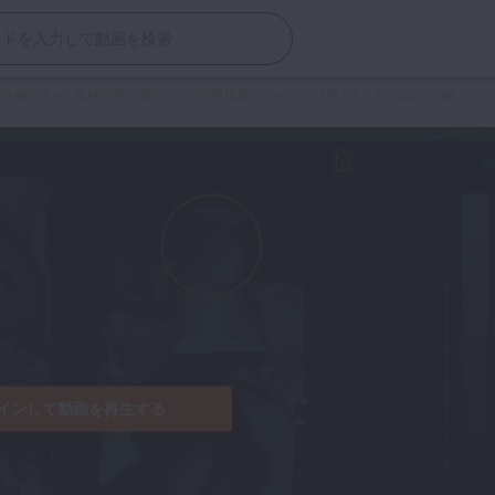
美を融合させた歯科治療～ 第５回「咬合再構成」
>
#2 咬合診断とT.M.Jの臨床的理解
インして動画を再生する