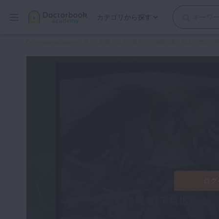
カテゴリから探す
保存修復
Doctorbook academy
>
全ての動画
>
世界に通用する補綴治療の実践 ～機能と
歯内療法
歯周治療
歯冠補綴
審美歯科
有床義歯
小児歯科
歯科矯正
口腔外科・歯科麻酔
インプラント
ログ
デジタル・歯科技工
マイクロ・レーザー
予防歯科