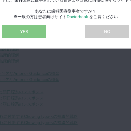
あなたは歯科医療従事者ですか？
※一般の方は患者向けサイト
Doctorbook
をご覧ください
療の実践 ～機能と美を融合させた歯科治療～ 第５回
代のOcclusal Reconstruction』
YES
NO
の臨床的理解
の臨床的理解
の臨床的理解
の臨床的理解
なAnterior Guidanceの概念
なAnterior Guidanceの概念
ensionと顎口腔系のレスポンス
ensionと顎口腔系のレスポンス
ensionと顎口腔系のレスポンス
れに付随するChewing typeへの補綴的戦略
れに付随するChewing typeへの補綴的戦略