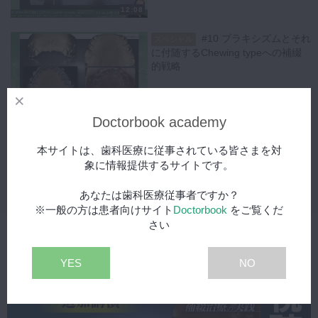
12:08
#10 ブラキシズムとそれ
スペシャル
に付随するChewing typeへの補綴
的戦略
12:12
Doctorbook academy
#11 ブラキシズムとそれ
スペシャル
に付随するChewing typeへの補綴
本サイトは、歯科医療に従事されている皆さまを対
的戦略
象に情報提供するサイトです。
12:55
あなたは歯科医療従事者ですか？
※一般の方は患者向けサイト
Doctorbook
をご覧くだ
さい
関連動画
YES
NO