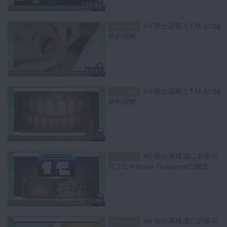
12:53
キーワード：咬合高径 咬合挙上
#3 咬合診断とT.M.Jの臨
スペシャル
床的理解
【シリーズ各話一覧】
世界に通用する補綴治療の実践 ～機能と美を融合させた歯科治療～ 第
５回
13:27
『顎口腔系の原則を踏まえた現代のOcclusal Reconstruction』
#4 咬合診断とT.M.Jの臨
スペシャル
#1 咬合診断とT.M.Jの臨床的理解
床的理解
#2 咬合診断とT.M.Jの臨床的理解
#3 咬合診断とT.M.Jの臨床的理解
#4 咬合診断とT.M.Jの臨床的理解
12:34
#5 咬合再構成に必要不可欠なAnterior Guidanceの概念
#5 咬合再構成に必要不
スペシャル
#6 咬合再構成に必要不可欠なAnterior Guidanceの概念
可欠なAnterior Guidanceの概念
#7 Vertical Dimensionと顎口腔系のレスポンス
#8 Vertical Dimensionと顎口腔系のレスポンス
11:48
#9 Vertical Dimensionと顎口腔系のレスポンス
#6 咬合再構成に必要不
スペシャル
#10 ブラキシズムとそれに付随するChewing typeへの補綴的戦略