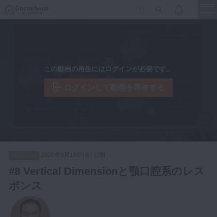
menu
保存修復
新着
新規登録
ログイン
この動画の再生にはログインが必要です。
歯内療法
歯周治療
ログインして動画を再生する
LIVE
特集
DBラーニング
歯冠補綴
審美歯科
有床義歯
臨床知見録
小児歯科
2020年9月18日(金) 公開
スペシャル
歯科矯正
#8 Vertical Dimensionと顎口腔系のレス
口腔外科・歯科麻酔
ポンス
LIFE STYLE
コラム
セミナー
インプラント
デジタル・歯科技工