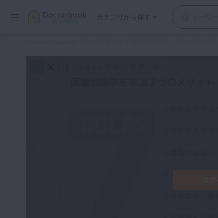
カテゴリから探す
保存修復
Doctorbook academy
>
全ての動画
>
国民皆歯科検診時代に生き残る歯科医院に
歯内療法
歯周治療
歯冠補綴
審美歯科
有床義歯
小児歯科
歯科矯正
口腔外科・歯科麻酔
インプラント
ログ
デジタル・歯科技工
マイクロ・レーザー
予防歯科