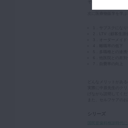
その情報をどう活用し
次に医療物販学を学ぶ
1．サブスクになり
2．LTV（顧客生
3．オーダーメイド
4．離職率の低下
5．多職種との連携
6．他医院との差別
7．自費率の向上
どんなメリットがある
実際に中原先生のクリ
げながら説明してくだ
また、セルフケアのお
シリーズ
国民皆歯科検診時代に