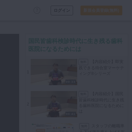
ログイン
新規会員登録(無料)
国民皆歯科検診時代に生き残る歯科
医院になるためには
【内容紹介】即実
無料
践できる待合室マーケテ
1
ィング®シリーズ
00:33
【内容紹介】国民
無料
皆歯科検診時代に生き残
2
る歯科医院になるために
は
00:41
スタッフの離職率
無料
を下げ満足度を上げる医