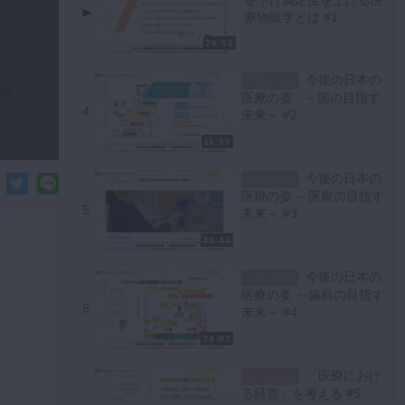
療物販学とは #1
26:51
今後の日本の
スペシャル
医療の姿 ～国の目指す
4
未来～ #2
11:50
今後の日本の
スペシャル
医療の姿 ～医療の目指す
5
未来～ #3
48:44
今後の日本の
スペシャル
医療の姿 ～歯科の目指す
6
未来～ #4
34:02
「医療におけ
スペシャル
る経営」を考える #5