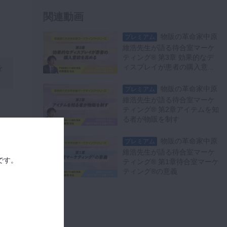
7
関連動画
17:01
物販の革命家中原
プレミアム
維浩先生が語る待合室マーケ
ティング® 第3章 効果的なデ
ィスプレイが患者の購入意欲
を
を高める
物販の革命家中原
プレミアム
維浩先生が語る待合室マーケ
ティング® 第2章アイテムを知
る者が物販を制す
現
物販の革命家中原
プレミアム
維浩先生が語る待合室マーケ
です。
ティング® 第1章待合室マーケ
販
ティング®の意義