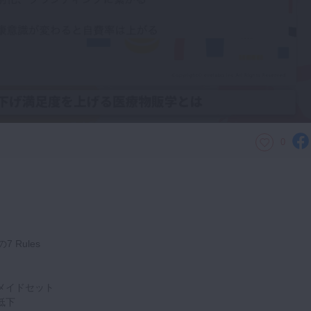
0
 Rules
メイドセット
低下