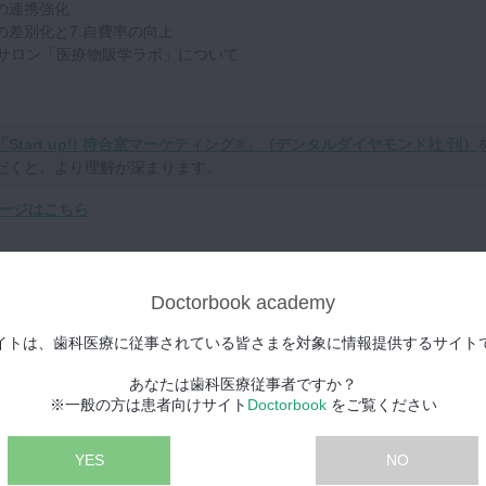
の連携強化
の差別化と7.自費率の向上
サロン「医療物販学ラボ」について
「Start up!! 待合室マーケティング®」（デンタルダイヤモンド社 刊）
だくと、より理解が深まります。
ージはこちら
がセルフケアを学べる時期はいつでしょうか。
歯ブラシや歯磨き粉といったセルフケアを学ぶ時間はほとんどないのが
Doctorbook academy
イトは、歯科医療に従事されている皆さまを対象に情報提供するサイト
に従事している人たちがセルフケアを学ぶにあたってオススメな医療物
います。
あなたは歯科医療従事者ですか？
※一般の方は患者向けサイト
Doctorbook
をご覧ください
は何なのでしょうか。
ールについて、一つ一つ丁寧に解説してくださっています。
YES
NO
良いものですが、患者さんは使い方を知らないことが多いです。