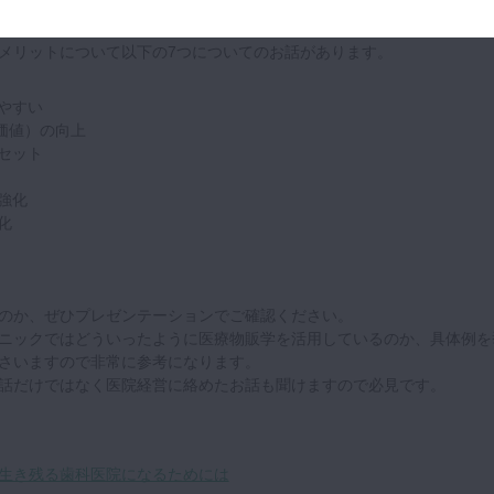
ていくかも、チェックしてみましょう。
メリットについて以下の7つについてのお話があります。
やすい
涯価値）の向上
セット
強化
化
のか、ぜひプレゼンテーションでご確認ください。
ニックではどういったように医療物販学を活用しているのか、具体例を
さいますので非常に参考になります。
話だけではなく医院経営に絡めたお話も聞けますので必見です。
生き残る歯科医院になるためには