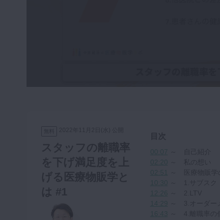
咬合機能
診査・診断
訪問歯科・高齢者歯科
基礎医学
医院経営・開業
2022年11月2日(水) 公開
無料
目次
スタッフの離職率
00:07
～ 自己紹介
を下げ満足度を上
02:20
～ 私の想い
02:51
～ 医療物販学の7
げる医療物販学と
10:30
～ 1.サブスク
は #1
12:26
～ 2.LTV
14:29
～ 3.オーダー
16:43
～ 4.離職率の