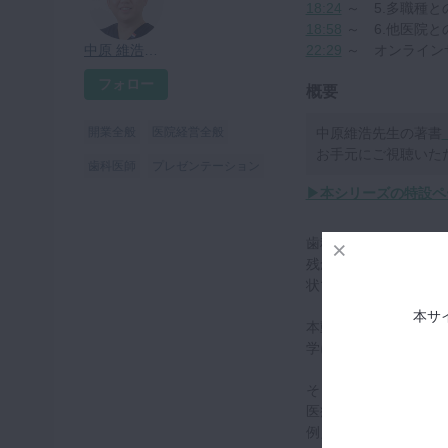
18:24
～ 5.多職種と
18:58
～ 6.他医院と
中原 維浩先生
22:29
～ オンライン
フォロー
概要
開業全般
医院経営全般
中原維浩先生の著書
お手元にご視聴いた
歯科医師
プレゼンテーション
▶本シリーズの特設ペ
歯科医師や歯科衛生士
残念ながら、在学中に
状です。
本サ
本動画では、歯科医療
学についてお話くださ
そもそも医療物販学と
医療物販学の7つのル
例えば電動歯ブラシは