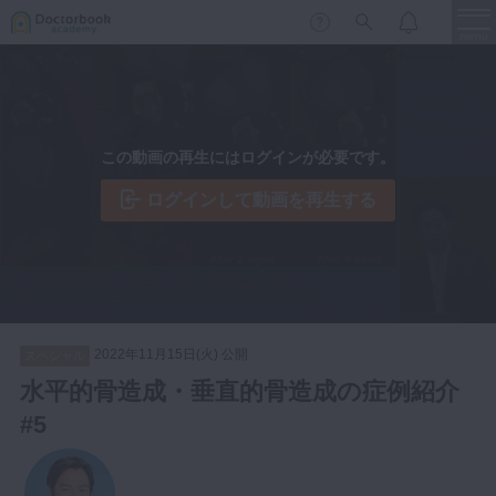
menu
保存修復
新着
新規登録
ログイン
この動画の再生にはログインが必要です。
歯内療法
歯周治療
ログインして動画を再生する
LIVE
特集
DBラーニング
歯冠補綴
審美歯科
有床義歯
臨床知見録
小児歯科
2022年11月15日(火) 公開
スペシャル
歯科矯正
水平的骨造成・垂直的骨造成の症例紹介
口腔外科・歯科麻酔
#5
LIFE STYLE
コラム
セミナー
インプラント
デジタル・歯科技工