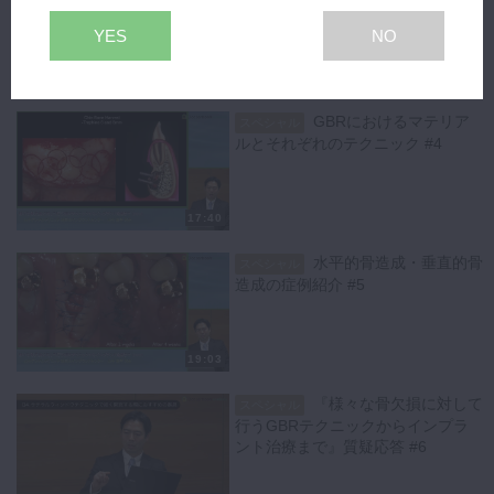
る骨の扱い #3
り、すべての経過を追うことが出来ますので非常に参考になる内容だと
YES
NO
思います。
最後に、垂直的骨造成を非吸収性メンブレンで行っていた際に多かっ
16:24
た、メンブレンの露出が起こってしまった場合の考え方や対応について
解説していただきました。
GBRにおけるマテリア
スペシャル
ルとそれぞれのテクニック #4
17:40
水平的骨造成・垂直的骨
スペシャル
造成の症例紹介 #5
19:03
『様々な骨欠損に対して
スペシャル
行うGBRテクニックからインプラ
ント治療まで』質疑応答 #6