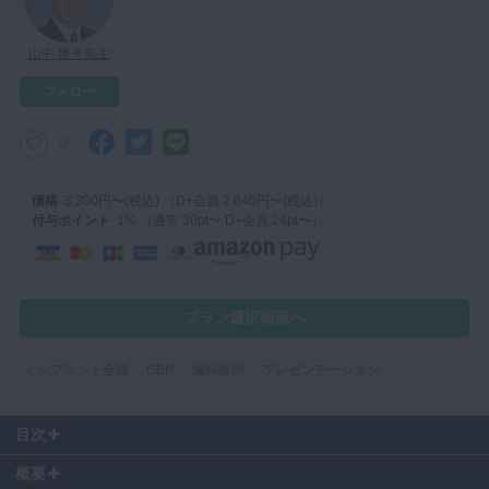
マイクロ・レーザー
山中 隆平先生
予防歯科
フォロー
咬合機能
診査・診断
0
訪問歯科・高齢者歯科
価格
3,300円〜(税込) （D+会員 2,640円〜(税込)）
基礎医学
付与ポイント
1% （通常:30pt〜 D+会員:24pt〜）
医院経営・開業
プラン選択画面へ
インプラント全般
GBR
歯科医師
プレゼンテーション
目次
00:11
～ 水平的骨造成 症例供覧
概要
01:40
～ 右側 水平的骨造成