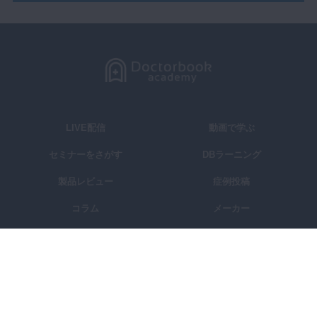
LIVE配信
動画で学ぶ
セミナーをさがす
DBラーニング
製品レビュー
症例投稿
コラム
メーカー
講師一覧
学会・大学
スタディグループ
Doctorbook academyとは？
よくある質問
お問い合わせ