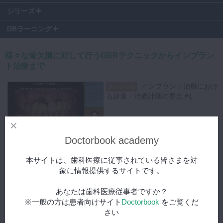
＊2021年12月10日にLIVE配信されたクリニカルカンファレンスの講演
03:31
～ 右側 最終補綴
シリーズ
内容です。
03:59
～ 左側 ショートインプラント
DBラーニング
04:56
～ 軟組織のマネジメント
05:20
～ 左側 最終補綴
引き続き、水平的骨造成・垂直的骨造成のプロトコルに基づいた症例の
06:00
～ 垂直的骨造成 症例供覧
解説をしていただきました。
様々な骨欠損に対して行うGBRテクニックからインプラン
06:50
～ 抜歯時の状態
まず水平的骨造成の症例です。
ト治療まで
07:29
～ 抜歯後の経過
歯槽頂に細く骨が残っているような典型的な水平的骨吸収を呈している
08:45
～ 治療計画の提案
症例では、CTを読み解くことで、場合によってはインプラントを同時
インプラント治療におけ
スペシャル
09:14
～ 垂直的骨造成
に埋入できます。
る診査・治療計画の要点 #1
10:36
～ 垂直的骨造成後の状態
その際にインプラントのスレッド周囲には自家骨メインで、その周囲に
11:42
～ 2次オペ
自家骨と他家骨を混合したものを置くといった実際の臨床で役に立つ細
12:44
～ 最終補綴
やかなテクニックに関しても詳しく教えてくださいます。
12:42
14:23
～ membrane の露出が起こった場合の対応
その後のメンブレンの固定方法や縫合をどのように行うのか？
Doctorbook academy
16:55
～ そなえよつねに 幼いころに学んだ教訓
テンションフリーで縫合するための減張切開の方法なども併せて解説し
インプラント治療成功の
スペシャル
ていただきました。
本サイトは、歯科医療に従事されている皆さまを対
ための5つの条件 #2
象に情報提供するサイトです。
次に垂直的骨造成の症例です。
抜歯後に大きな骨欠損があり頬舌側に全く壁のない厳しい状態でした
あなたは歯科医療従事者ですか？
13:24
が、プロトコルに従って処置を行うことで素晴らしい結果が得られるこ
※一般の方は患者向けサイト
Doctorbook
をご覧くだ
とを示していただきました。
さい
インプラント治療におけ
スペシャル
こちらの症例では10㎜にも及ぶ垂直的骨欠損に対して処置を行ってお