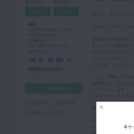
井上 敬介先生
伊藤 裕人先生
フォロー
フォロー
#3では、タングタイ
した。
価格
今回はタングタイの治
22,000円〜(税込) （D+会員
17,600円〜(税込)）
伊藤先生は前回の井上
付与ポイント
る」という言葉を使わ
1% （通常:200pt〜 D+会
員:160pt〜）
なぜならただ切るとい
ているからです。
そのため「タングタイ
しかし、実際に行うの
動画内では、それぞれ
プラン選択画面へ
くださっています。
わかりやすくまとめら
咬合機能全般
小児歯科全般
続いて症例写真から、
歯科医師
助手・受付
ここで注意すべきこと
です。
本サ
今まで正常に機能して
ます。