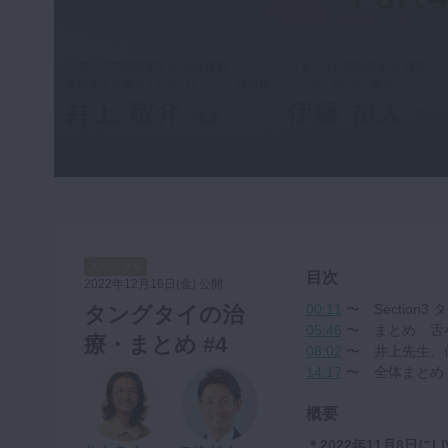
咬合機能
診査・診断
訪問歯科・高齢者歯科
基礎医学
医院経営・開業
スペシャル
目次
2022年12月16日(金) 公開
00:11
〜 Section
タングタイの治
05:46
〜 まとめ 舌
療・まとめ #4
08:02
〜 井上先生、
14:17
〜 全体まとめ
概要
＊2022年11月8日