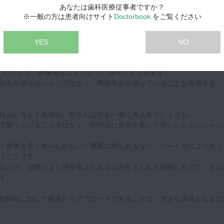
あなたは歯科医療従事者ですか？
※一般の方は患者向けサイト
Doctorbook
をご覧ください
ングをすることで、オトガイ舌筋が機能しているのかどうか、という点
と言います。
と縫合による処置を行いました。
YES
NO
きの違いを、ぜひご確認ください。
とめとして、伊藤先生は次のように述べておられます。
切るか切らないか」ではなく「機能不全で困っていることを改善する」
様がいるとする場合、皆さんは何を一番に考えるでしょうか。
で困っていることではなく、別の点に焦点を置いて欲しいとおっしゃっ
・食事を早く食べられない・母親に怒られるなど、ハート舌により生じ
うことです。
るのか、治療により何を変えられるのかをきちんと診断した上で、舌の
す。
お悩みに対して根本からアプローチできることは、大きな価値となるの