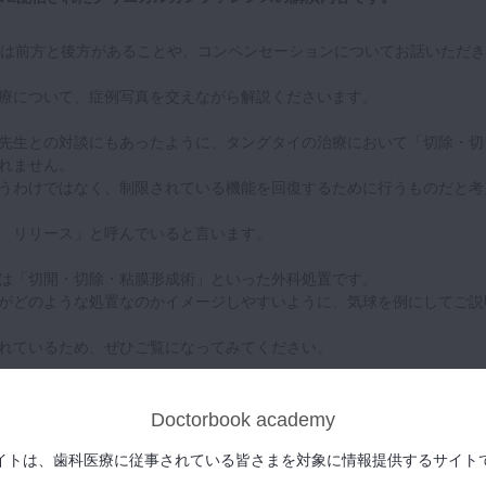
には前方と後方があることや、コンペンセーションについてお話いただき
療について、症例写真を交えながら解説くださいます。
先生との対談にもあったように、タングタイの治療において「切除・切
れません。
うわけではなく、制限されている機能を回復するために行うものだと考
 リリース」と呼んでいると言います。
は「切開・切除・粘膜形成術」といった外科処置です。
がどのような処置なのかイメージしやすいように、気球を例にしてご説
れているため、ぜひご覧になってみてください。
リリース前後の変化の様子を比較してみられるようになっています。
は、ただリリースをしただけで機能が回復するわけではない、というこ
Doctorbook academy
イトは、歯科医療に従事されている皆さまを対象に情報提供するサイト
いなかったものを機能させるためには、やはりトレーニングが必要にな