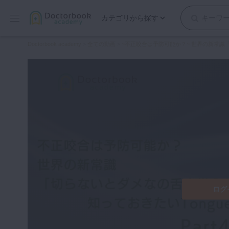
カテゴリから探す
保存修復
Doctorbook academy
>
全ての動画
>
~不正咬合は予防可能か？~ 世界の新常識「切
歯内療法
歯周治療
歯冠補綴
審美歯科
有床義歯
小児歯科
歯科矯正
口腔外科・歯科麻酔
インプラント
ログ
デジタル・歯科技工
マイクロ・レーザー
予防歯科