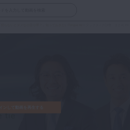
らないとダメなの舌小帯？」知っておきたいTongue tie
>
タングタイの治療・まとめ #4
インして動画を再生する