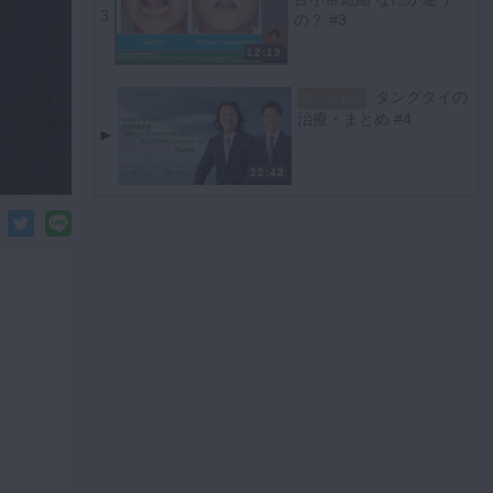
3
の？ #3
12:19
タングタイの
スペシャル
治療・まとめ #4
22:42