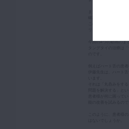
また処置前にトレーニ
確認できるようになる
この患者様には、形成
リリース前後の舌の動
今回の4つの動画のま
タングタイの治療は「
のです。
例えばハート舌の患者
伊藤先生は、ハート舌
います。
それは「丸呑みをする
問題を解決する」とい
患者様が何に困ってい
能の改善を試みるので
このように、患者様の
はないでしょうか。