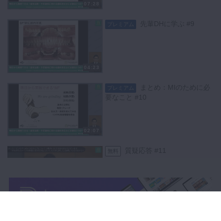
07:28
先輩DHに学ぶ #9
プレミアム
04:23
まとめ：MIのために必
プレミアム
要なこと #10
02:07
質疑応答 #11
無料
04:59