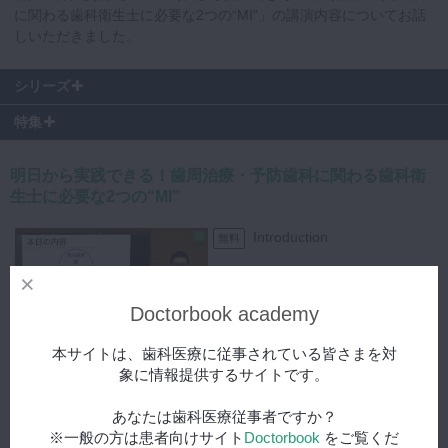
に関わる歯科衛生士に必要な2つの“MI”」の講演内容についてお話
しいただきました。
シリーズ
特集
明日から実践できる！歯周治療・予防歯科に関わる歯科衛
生士に必要な2つの“MI”
Introduction
無料
Doctorbook academy
00:28
本サイトは、歯科医療に従事されている皆さまを対
自己紹介・本日の内容 #
プレミアム
象に情報提供するサイトです。
1
あなたは歯科医療従事者ですか？
※一般の方は患者向けサイト
Doctorbook
をご覧くだ