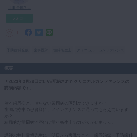
マイクロ・レーザー
井川 貴博先生
予防歯科
フォロー
咬合機能
1
診査・診断
訪問歯科・高齢者歯科
予防歯科全般
歯科医師
歯科衛生士
クリニカル・カンファレンス
基礎医学
医院経営・開業
概要
＊2023年3月29日にLIVE配信されたクリニカルカンファレンスの
講演内容です。
治る歯周病と、治らない歯周病の区別ができますか？
歯周治療中の患者様に、メインテナンスに通ってもらえています
か？
積極的な歯周病治療には歯科衛生士の力が欠かせません。
講師の井川貴博先生に「明日から実践できる！歯周治療・予防歯科