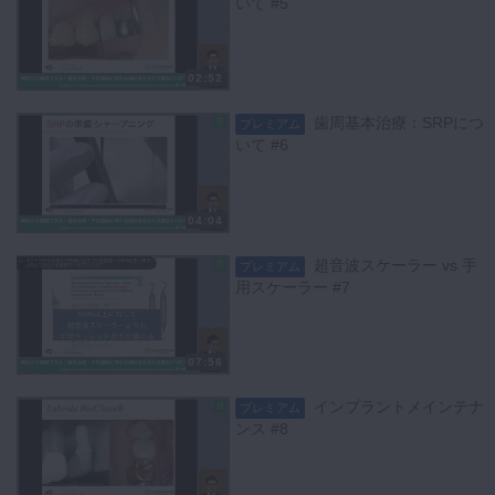
いて #5
02:52
歯周基本治療：SRPにつ
プレミアム
いて #6
04:04
超音波スケーラー vs 手
プレミアム
用スケーラー #7
07:56
インプラントメインテナ
プレミアム
ンス #8