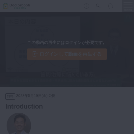
menu
保存修復
新着
新規登録
ログイン
この動画の再生にはログインが必要です。
歯内療法
歯周治療
ログインして動画を再生する
LIVE
特集
DBラーニング
歯冠補綴
審美歯科
有床義歯
臨床知見録
小児歯科
2023年5月19日(金) 公開
無料
歯科矯正
Introduction
口腔外科・歯科麻酔
LIFE STYLE
コラム
セミナー
インプラント
デジタル・歯科技工