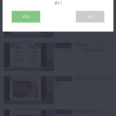
04:28
さい
歯周病学の超基本 #2
プレミアム
YES
NO
02:35
予防治療：モチベーショ
プレミアム
ンインタビュー・患者教育 #3
04:48
予防治療：口腔衛生指導
プレミアム
#4
10:28
歯周基本治療：SCにつ
プレミアム