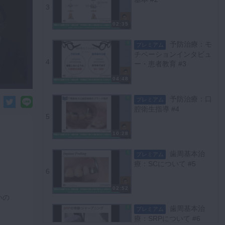
3
02:35
予防治療：モ
プレミアム
チベーションインタビュ
4
ー・患者教育 #3
04:48
予防治療：口
プレミアム
腔衛生指導 #4
5
10:28
歯周基本治
プレミアム
療：SCについて #5
6
02:52
いの
歯周基本治
プレミアム
療：SRPについて #6