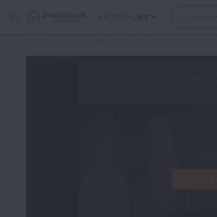
カテゴリから探す
保存修復
Doctorbook academy
>
全ての動画
>
明日から実践できる！歯周治療・予防歯科に
歯内療法
歯周治療
歯冠補綴
審美歯科
有床義歯
小児歯科
歯科矯正
口腔外科・歯科麻酔
インプラント
ログ
デジタル・歯科技工
マイクロ・レーザー
予防歯科