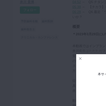
04:52
～ Q5.チタ
井川 貴博先生
05:38
～ 【チカラ】
フォロー
06:28
～ Q6.最近
いか？
予防歯科全般
歯科医師
概要
歯科衛生士
＊2023年3月29日
クリニカル・カンファレンス
本動画ではインプラン
井川先生はただただフ
実際のインプラントの
の使い方を教えていた
スウェーデンのマルメ
方も実際の映像をみな
本サ
症例では、歯槽骨の周
具であるストローマンから
炎を改善したケースに
動画後半では、これか
歯科衛生士はポケット