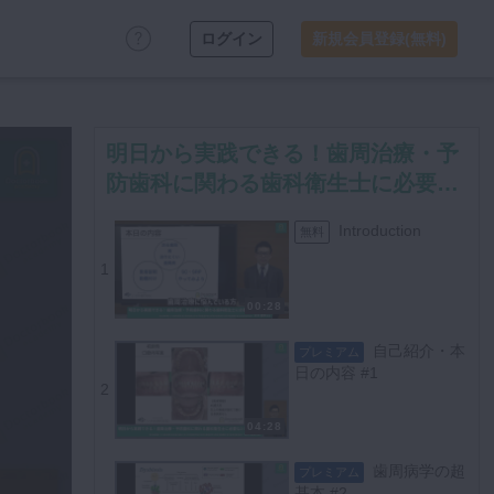
ログイン
新規会員登録(無料)
明日から実践できる！歯周治療・予
防歯科に関わる歯科衛生士に必要な
2つの“MI”
Introduction
無料
1
00:28
自己紹介・本
プレミアム
日の内容 #1
2
04:28
歯周病学の超
プレミアム
基本 #2