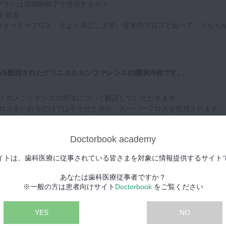
ンブラシは浸潤麻酔下で使用するか？
を観る
「ウォーターフロス」をよく耳にします。従来のフロスと比べて、どちら
にLIVE配信されたクリニカルカンファレンスの講演内容です。
トのメンテナンスの方法について解説していただきます。
ロスをいれるだけでは不十分と仰り、スーパーフロスを推奨されます。
メンテナンス時の動画を見ながら、井川先生が編み出したスーパーフロ
だきます。このひと手間でインプラントの持ちが良くなります。
Doctorbook academy
大学で学んだのインプラント周囲粘膜炎になった場合に有効な器具と使
がら教えていただきます。
イトは、歯科医療に従事されている皆さまを対象に情報提供するサイト
りに炎症があり、近遠心部が腫れて押すとBOT（＋）のケースに最新の
あなたは歯科医療従事者ですか？
発売されているLabrida BioCleanというブラシ用いてインプラント
※一般の方は患者向けサイト
Doctorbook
をご覧ください
ついて解説していただきます。
YES
NO
ら歯科衛生士にもとめつ診査診断についてお話ししていただきます。
やプラークを見ることだけで半なく、これからはチカラを観ていく必要