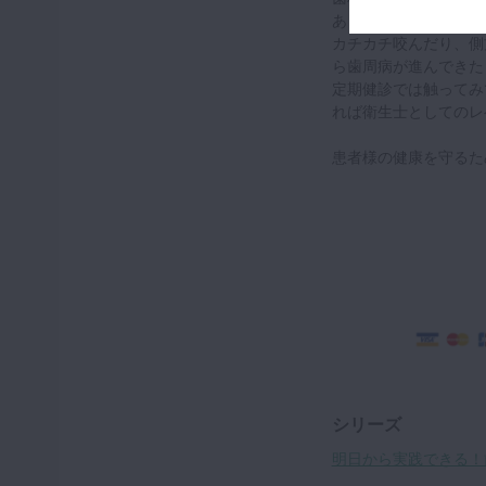
あります。
カチカチ咬んだり、側
ら歯周病が進んできた
定期健診では触ってみ
れば衛生士としてのレ
患者様の健康を守るた
シリーズ
明日から実践できる！