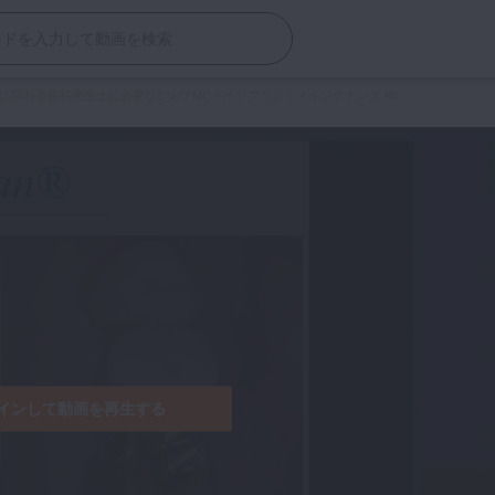
関わる歯科衛生士に必要な2つの“MI”
>
インプラントメインテナンス #8
インして動画を再生する