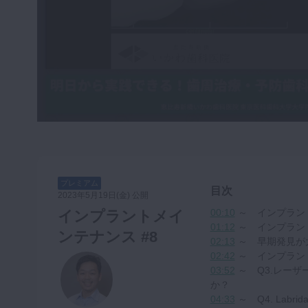
咬合機能
診査・診断
訪問歯科・高齢者歯科
基礎医学
医院経営・開業
プレミアム
目次
2023年5月19日(金) 公開
00:10
～ インプラン
インプラントメイ
01:12
～ インプラン
ンテナンス #8
02:13
～ 早期発見が
02:42
～ インプラント周
03:52
～ Q3.レー
か？
04:33
～ Q4. Labri