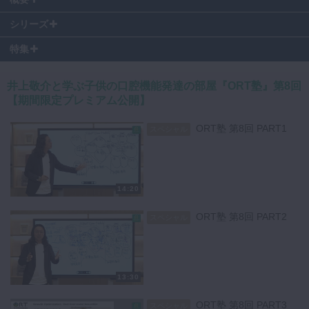
11:19
〜 ロールプレイング
シリーズ
特集
子どもの口腔発達を正しく評価することは、歯科医療において極めて重
要です。
今回は、頭蓋顔面発育障害の診断をテーマに、8歳女児の症例をもとに
井上敬介と学ぶ子供の口腔機能発達の部屋『ORT塾』第8回
評価手順を解説します。
【期間限定プレミアム公開】
この症例では、いびきを主訴に来院した患者さんの口腔内と全身を詳細
ORT塾 第8回 PART1
スペシャル
に観察していきます。
まず、左下Cと左上Bの早期脱落、インディケーターライン＋10mm、
上顎間距離30mmと顎の小ささが確認されました。
姿勢評価では右肩下がり、猫背、反り腰など全身のバランス不良も指摘
14:20
されています。
ORT塾 第8回 PART2
スペシャル
診断手順としては、まず舌小帯短縮症の可能性を検討していきます。
舌小帯尖間距離はわずか5mmで、吸い上げ機能は50%未満。
発音評価では「ら行」「さ行」の発音障害が確認され、根本原因Aの診
断基準を満たしていました。
13:30
次に鼻閉・気道評価として、アデノイド3度、扁桃腺4度肥大、アレル
ORT塾 第8回 PART3
スペシャル