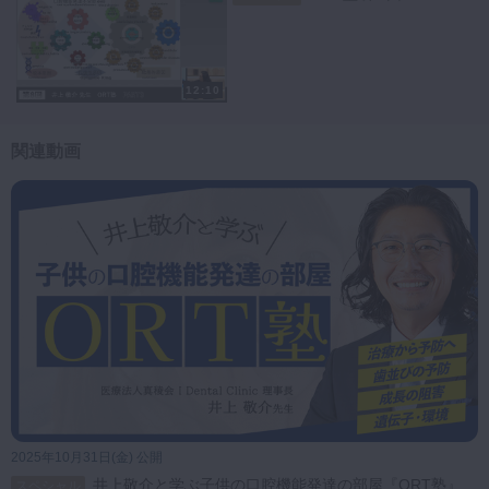
ギー疾患、睡眠障害の有無を評価。
鼻呼吸が困難で横隔膜呼吸不良、睡眠中のいびきや中途覚醒などの症状
も確認されました。
さらに口唇と嚥下機能の評価では、口唇閉鎖不全（8mm開大）とオー
12:10
プンポスチャーが認められました。
異常嚥下の徴候として、嚥下時にオトガイ筋や胸筋、口輪筋の過活動、
舌突出が観察されています。
関連動画
これらを総合的に診断した結果、頭蓋顔面発育障害による重症例です。
根本原因はA+B両方の要素を有し、ADHD様の症状や全身姿勢不良まで
波及していました。
こうした多角的評価の流れを順序立てて解説し、舌小帯、鼻閉、口唇閉
鎖、嚥下機能、全身姿勢まで診る視点を学ぶことができます。
明日からの診療で「気づける力」を養うための貴重な内容です。
小児患者への口腔機能評価に自信を持ちたい歯科医師の先生方に、ぜひ
ご視聴をおすすめします。
2025年10月31日(金) 公開
井上敬介と学ぶ子供の口腔機能発達の部屋『ORT塾』
スペシャル