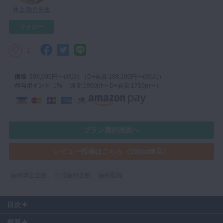
井上 敬介先生
マイクロ・レーザー
フォロー
予防歯科
咬合機能
1
診査・診断
価格
209,000円〜(税込) （D+会員 188,100円〜(税込)）
訪問歯科・高齢者歯科
付与ポイント
1% （通常:1900pt〜 D+会員:1710pt〜）
基礎医学
医院経営・開業
プラン選択画面へ
レビュー投稿はこちら（100pt進呈）
歯科矯正全般
小児歯科全般
歯科医師
目次
00:00
〜 【症例】８歳女の子
概要