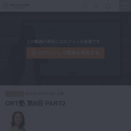
menu
保存修復
新着
新規登録
ログイン
この動画の再生にはログインが必要です。
歯内療法
歯周治療
ログインして動画を再生する
LIVE
特集
DBラーニング
歯冠補綴
審美歯科
有床義歯
臨床知見録
小児歯科
2025年7月25日(金) 公開
スペシャル
歯科矯正
ORT塾 第8回 PART2
口腔外科・歯科麻酔
LIFE STYLE
コラム
セミナー
インプラント
デジタル・歯科技工